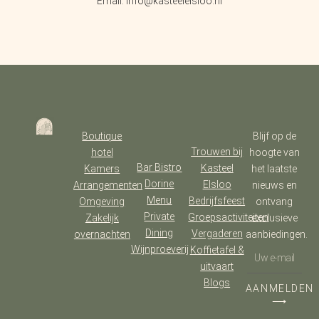
Email: info@kasteelelsloo.nl
Boutique
Blijf op de
Trouwen bij
hotel
hoogte van
Bar Bistro
Kasteel
Kamers
het laatste
Dorine
Elsloo
Arrangementen
nieuws en
Menu
Bedrijfsfeest
Omgeving
ontvang
Private
Groepsactiviteiten
Zakelijk
exclusieve
Dining
Vergaderen
overnachten
aanbiedingen.
Wijnproeverij
Koffietafel &
uitvaart
Blogs
AANMELDEN
⟶