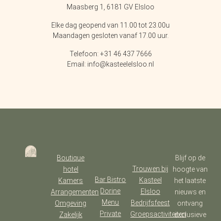
Maasberg 1, 6181 GV Elsloo
Elke dag geopend van 11.00 tot 23.00u
Maandagen gesloten vanaf 17.00 uur.
Telefoon: +31 46 437 7666
Email: info@kasteelelsloo.nl
Boutique
Blijf op de
Trouwen bij
hotel
hoogte van
Bar Bistro
Kasteel
Kamers
het laatste
Dorine
Elsloo
Arrangementen
nieuws en
Menu
Bedrijfsfeest
Omgeving
ontvang
Private
Groepsactiviteiten
Zakelijk
exclusieve