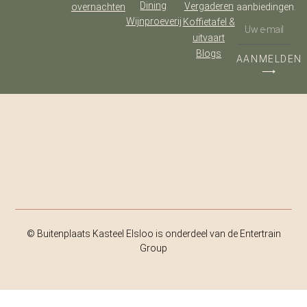
Dining
Vergaderen
overnachten
aanbiedingen.
Wijnproeverij
Koffietafel &
uitvaart
Blogs
AANMELDEN
⟶
© Buitenplaats Kasteel Elsloo is onderdeel van de Entertrain
Group