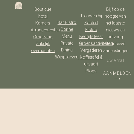
Boutique
Blijf op de
Trouwen bij
hotel
hoogte van
Bar Bistro
Kasteel
Kamers
het laatste
Dorine
Elsloo
Arrangementen
nieuws en
Menu
Bedrijfsfeest
Omgeving
ontvang
Private
Groepsactiviteiten
Zakelijk
exclusieve
Dining
Vergaderen
overnachten
aanbiedingen.
Wijnproeverij
Koffietafel &
uitvaart
Blogs
AANMELDEN
⟶