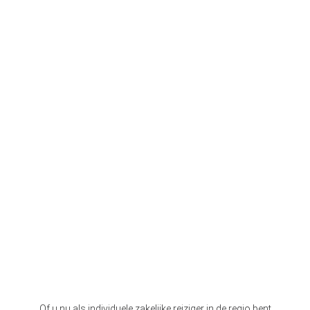
Of u nu als individuele zakelijke reiziger in de regio bent