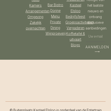
Bar Bistro
Kasteel
Kamers
het laatste
Dorine
Elsloo
Arrangementen
nieuws en
Menu
Bedrijfsfeest
Omgeving
ontvang
Private
Groepsactiviteiten
Zakelijk
exclusieve
Dining
Vergaderen
overnachten
aanbiedingen.
Wijnproeverij
Koffietafel &
uitvaart
Blogs
AANMELDEN
⟶
© Buitenplaats Kasteel Elsloo is onderdeel van de Entertrain