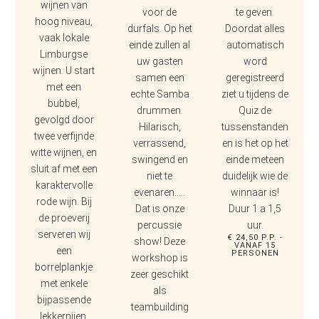
wijnen van
voor de
te geven.
hoog niveau,
durfals. Op het
Doordat alles
vaak lokale
einde zullen al
automatisch
Limburgse
uw gasten
word
wijnen. U start
samen een
geregistreerd
met een
echte Samba
ziet u tijdens de
bubbel,
drummen.
Quiz de
gevolgd door
Hilarisch,
tussenstanden
twee verfijnde
verrassend,
en is het op het
witte wijnen, en
swingend en
einde meteen
sluit af met een
niet te
duidelijk wie de
karaktervolle
evenaren…..
winnaar is!
rode wijn. Bij
Dat is onze
Duur 1 a 1,5
de proeverij
percussie
uur.
serveren wij
€ 24,50 P.P. -
show! Deze
VANAF 15
een
PERSONEN
workshop is
borrelplankje
zeer geschikt
met enkele
als
bijpassende
teambuilding
lekkernijen.