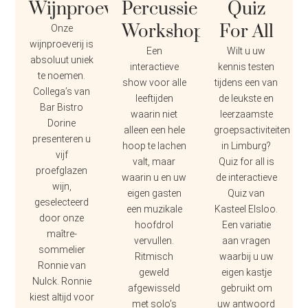
Wijnproeverij
Percussie
Quiz
Workshop
For All
Onze
wijnproeverij is
Een
Wilt u uw
absoluut uniek
interactieve
kennis testen
te noemen.
show voor alle
tijdens een van
Collega’s van
leeftijden
de leukste en
Bar Bistro
waarin niet
leerzaamste
Dorine
alleen een hele
groepsactiviteiten
presenteren u
hoop te lachen
in Limburg?
vijf
valt, maar
Quiz for all is
proefglazen
waarin u en uw
de interactieve
wijn,
eigen gasten
Quiz van
geselecteerd
een muzikale
Kasteel Elsloo.
door onze
hoofdrol
Een variatie
maître-
vervullen.
aan vragen
sommelier
Ritmisch
waarbij u uw
Ronnie van
geweld
eigen kastje
Nulck. Ronnie
afgewisseld
gebruikt om
kiest altijd voor
met solo’s
uw antwoord