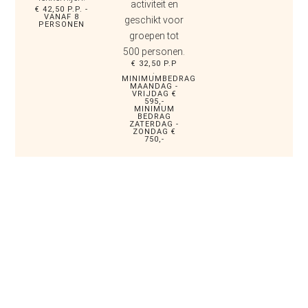
activiteit en
€ 42,50 P.P. -
VANAF 8
geschikt voor
PERSONEN
groepen tot
500 personen.
€ 32,50 P.P
.
MINIMUMBEDRAG
MAANDAG -
VRIJDAG €
595,-
MINIMUM
BEDRAG
ZATERDAG -
ZONDAG €
750,-