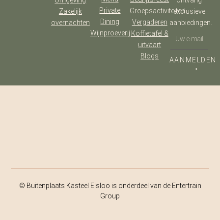
Omgeving
ontvang
Private
Groepsactiviteiten
Zakelijk
exclusieve
Dining
Vergaderen
overnachten
aanbiedingen.
Wijnproeverij
Koffietafel &
uitvaart
Blogs
AANMELDEN
⟶
© Buitenplaats Kasteel Elsloo is onderdeel van de Entertrain
Group