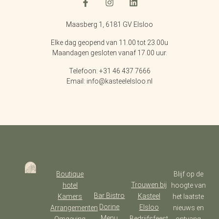
Maasberg 1, 6181 GV Elsloo
Elke dag geopend van 11.00 tot 23.00u
Maandagen gesloten vanaf 17.00 uur.
Telefoon: +31 46 437 7666
Email: info@kasteelelsloo.nl
Boutique
Blijf op de
Trouwen bij
hotel
hoogte van
Bar Bistro
Kasteel
Kamers
het laatste
Dorine
Elsloo
Arrangementen
nieuws en
Menu
Bedrijfsfeest