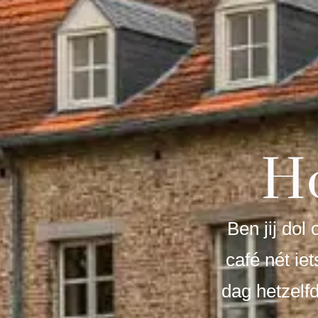
H
Ben jij dol
café nét ie
dag hetzelfd