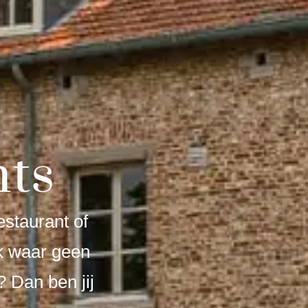
ts
estaurant of
ek waar geen
? Dan ben jij