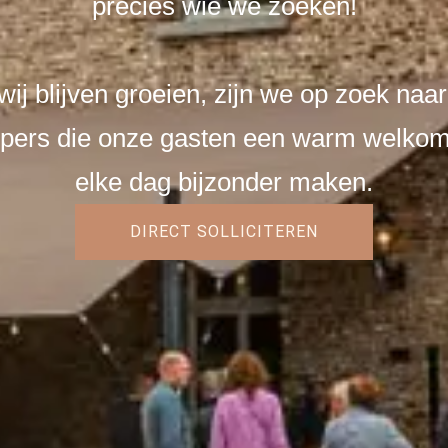
precies wie we zoeken!
ij blijven groeien, zijn we op zoek naa
pers die onze gasten een warm welko
elke dag bijzonder maken.
DIRECT SOLLICITEREN