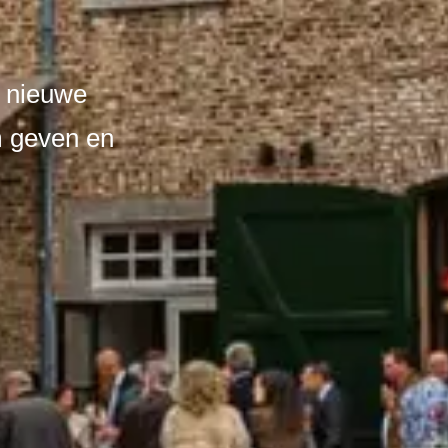
r nieuwe
m geven en