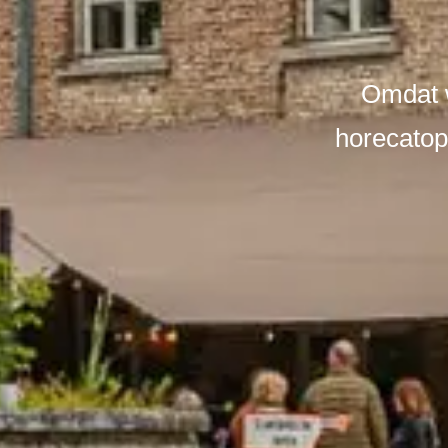
Omdat w
horecatop