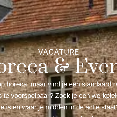
VACATURE
oreca & Even
 op horeca, maar vind je een standaard r
ts te voorspelbaar? Zoek je een werkpl
e is en waar je midden in de actie staat