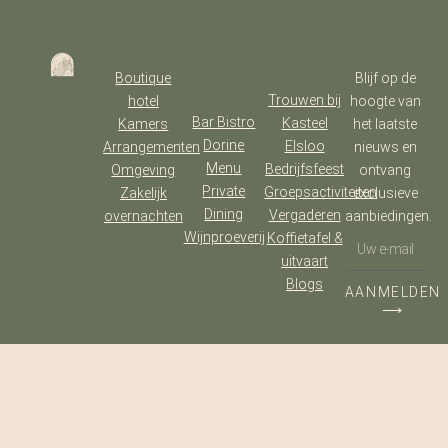
Boutique
Blijf op de
Trouwen bij
hotel
hoogte van
Bar Bistro
Kasteel
Kamers
het laatste
Dorine
Elsloo
Arrangementen
nieuws en
Menu
Bedrijfsfeest
Omgeving
ontvang
Private
Groepsactiviteiten
Zakelijk
exclusieve
Dining
Vergaderen
overnachten
aanbiedingen.
Wijnproeverij
Koffietafel &
uitvaart
Blogs
AANMELDEN
⟶