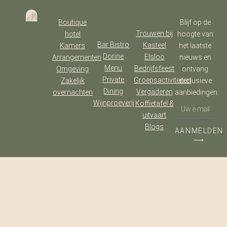
Boutique
Blijf op de
Trouwen bij
hotel
hoogte van
Bar Bistro
Kasteel
Kamers
het laatste
Dorine
Elsloo
Arrangementen
nieuws en
Menu
Bedrijfsfeest
Omgeving
ontvang
Private
Groepsactiviteiten
Zakelijk
exclusieve
Dining
Vergaderen
overnachten
aanbiedingen.
Wijnproeverij
Koffietafel &
uitvaart
Blogs
AANMELDEN
⟶