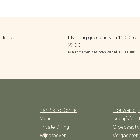
Elsloo
Elke dag geopend van 11.00 tot
23.00u
Maandagen gesloten vanaf 17.00 uur.
Bar Bistro Dorine
Trouwen bij 
Menu
Bedrijfsfees
n
Private Dining
Groepsactivi
Wijnproeverij
Vergaderen