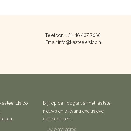
Telefoon: +31 46 437 7666
Email: info@kasteelelsloo.nl
Kasteel Elsloo
Blijf op de hoogte van het laatste
t
nieuws en ontvang exclusieve
teiten
aanbiedingen.