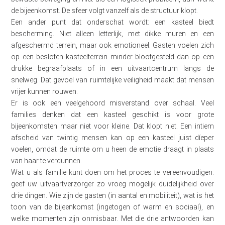
de bijeenkomst. De sfeer volgt vanzelf als de structuur klopt.
Een ander punt dat onderschat wordt: een kasteel biedt
bescherming. Niet alleen letterlijk, met dikke muren en een
afgeschermd terrein, maar ook emotioneel. Gasten voelen zich
op een besloten kasteelterrein minder blootgesteld dan op een
drukke begraafplaats of in een uitvaartcentrum langs de
snelweg. Dat gevoel van ruimtelijke veiligheid maakt dat mensen
vrijer kunnen rouwen.
Er is ook een veelgehoord misverstand over schaal. Veel
families denken dat een kasteel geschikt is voor grote
bijeenkomsten maar niet voor kleine. Dat klopt niet. Een intiem
afscheid van twintig mensen kan op een kasteel juist díeper
voelen, omdat de ruimte om u heen de emotie draagt in plaats
van haar te verdunnen.
Wat u als familie kunt doen om het proces te vereenvoudigen:
geef uw uitvaartverzorger zo vroeg mogelijk duidelijkheid over
drie dingen. Wie zijn de gasten (in aantal en mobiliteit), wat is het
toon van de bijeenkomst (ingetogen of warm en sociaal), en
welke momenten zijn onmisbaar. Met die drie antwoorden kan