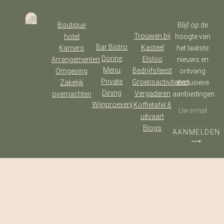
Boutique
Blijf op de
Trouwen bij
hotel
hoogte van
Bar Bistro
Kasteel
Kamers
het laatste
Dorine
Elsloo
Arrangementen
nieuws en
Menu
Bedrijfsfeest
Omgeving
ontvang
Private
Groepsactiviteiten
Zakelijk
exclusieve
Dining
Vergaderen
overnachten
aanbiedingen.
Wijnproeverij
Koffietafel &
uitvaart
Blogs
AANMELDEN
⟶