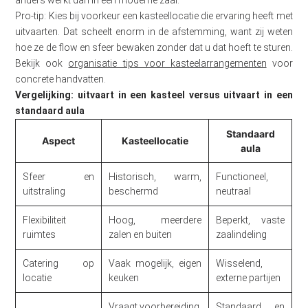
Pro-tip: Kies bij voorkeur een kasteellocatie die ervaring heeft met
uitvaarten. Dat scheelt enorm in de afstemming, want zij weten
hoe ze de flow en sfeer bewaken zonder dat u dat hoeft te sturen.
Bekijk ook
organisatie tips voor kasteelarrangementen
voor
concrete handvatten.
Vergelijking: uitvaart in een kasteel versus uitvaart in een
standaard aula
Standaard
Aspect
Kasteellocatie
aula
Sfeer en
Historisch, warm,
Functioneel,
uitstraling
beschermd
neutraal
Flexibiliteit
Hoog, meerdere
Beperkt, vaste
ruimtes
zalen en buiten
zaalindeling
Catering op
Vaak mogelijk, eigen
Wisselend,
locatie
keuken
externe partijen
Vraagt voorbereiding,
Standaard en