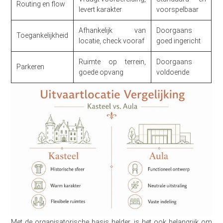
Routing en flow
levert karakter
voorspelbaar
Afhankelijk van
Doorgaans
Toegankelijkheid
locatie, check vooraf
goed ingericht
Ruimte op terrein,
Doorgaans
Parkeren
goede opvang
voldoende
Met de organisatorische basis helder, is het ook belangrijk om