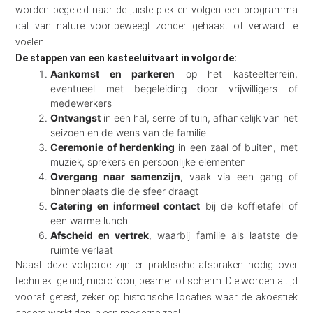
worden begeleid naar de juiste plek en volgen een programma
dat van nature voortbeweegt zonder gehaast of verward te
voelen.
De stappen van een kasteeluitvaart in volgorde:
Aankomst en parkeren
op het kasteelterrein,
eventueel met begeleiding door vrijwilligers of
medewerkers
Ontvangst
in een hal, serre of tuin, afhankelijk van het
seizoen en de wens van de familie
Ceremonie of herdenking
in een zaal of buiten, met
muziek, sprekers en persoonlijke elementen
Overgang naar samenzijn
, vaak via een gang of
binnenplaats die de sfeer draagt
Catering en informeel contact
bij de koffietafel of
een warme lunch
Afscheid en vertrek
, waarbij familie als laatste de
ruimte verlaat
Naast deze volgorde zijn er praktische afspraken nodig over
techniek: geluid, microfoon, beamer of scherm. Die worden altijd
vooraf getest, zeker op historische locaties waar de akoestiek
anders werkt dan in een moderne zaal.