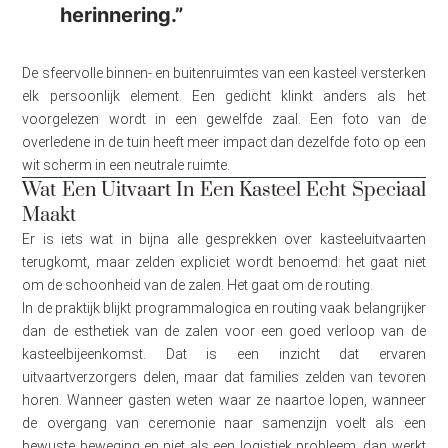
herinnering.”
De sfeervolle binnen- en buitenruimtes van een kasteel versterken
elk persoonlijk element. Een gedicht klinkt anders als het
voorgelezen wordt in een gewelfde zaal. Een foto van de
overledene in de tuin heeft meer impact dan dezelfde foto op een
wit scherm in een neutrale ruimte.
Wat Een Uitvaart In Een Kasteel Echt Speciaal
Maakt
Er is iets wat in bijna alle gesprekken over kasteeluitvaarten
terugkomt, maar zelden expliciet wordt benoemd: het gaat niet
om de schoonheid van de zalen. Het gaat om de routing.
In de praktijk blijkt programmalogica en routing vaak belangrijker
dan de esthetiek van de zalen voor een goed verloop van de
kasteelbijeenkomst. Dat is een inzicht dat ervaren
uitvaartverzorgers delen, maar dat families zelden van tevoren
horen. Wanneer gasten weten waar ze naartoe lopen, wanneer
de overgang van ceremonie naar samenzijn voelt als een
bewuste beweging en niet als een logistiek probleem, dan werkt