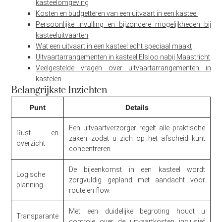
kasteelomgeving
Kosten en budgetteren van een uitvaart in een kasteel
Persoonlijke invulling en bijzondere mogelijkheden bij
kasteeluitvaarten
Wat een uitvaart in een kasteel echt speciaal maakt
Uitvaartarrangementen in kasteel Elsloo nabij Maastricht
Veelgestelde vragen over uitvaartarrangementen in
kastelen
Belangrijkste Inzichten
Punt
Details
Een uitvaartverzorger regelt alle praktische
Rust en
zaken zodat u zich op het afscheid kunt
overzicht
concentreren.
De bijeenkomst in een kasteel wordt
Logische
zorgvuldig gepland met aandacht voor
planning
route en flow.
Met een duidelijke begroting houdt u
Transparante
controle over de uitvaartkosten inclusief