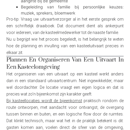
aangifte bij de gemeente
Begeleiding van familie bij persoonlijke keuzes:
muziek, sprekers, bloemwerk
Pro-tip: Vraag uw uitvaartverzorger al in het eerste gesprek om
een schriftelijk draaiboek. Dat document dient als ankerpunt
voor iedereen, van de kasteelmedewerker tot de naaste familie.
Nu u begrijpt wie het proces begeleidt, is het belangrijk te weten
hoe de planning en invulling van een kasteeluitvaart precies in
elkaar zit.
Plannen En Organiseren Van Een Uitvaart In
Een Kasteelomgeving
Het organiseren van een uitvaart op een kasteel werkt anders
dan in een standaard uitvaartcentrum. Niet ingewikkelder, maar
wel doordachter. De locatie vraagt een eigen logica en dat is
precies wat zo’n bijeenkomst zijn karakter geeft.
Bij kasteellocaties wordt de bijeenkomst
praktisch rondom de
route ontworpen, met aandacht voor ontvangst, de overgang
tussen binnen en buiten, en een logische flow door de ruimtes.
Dat klinkt technisch, maar wat het in de praktijk betekent is dit:
gasten komen aan, voelen direct de sfeer van de omgeving,