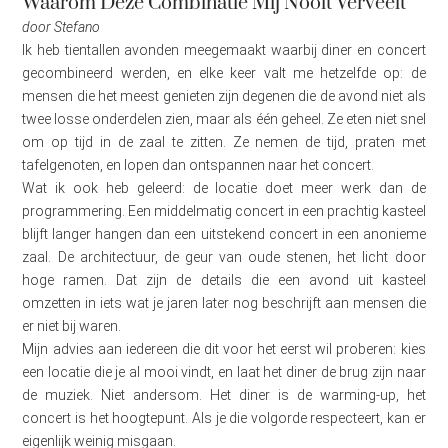
Waarom Deze Combinatie Mij Nooit Verveelt
door Stefano
Ik heb tientallen avonden meegemaakt waarbij diner en concert
gecombineerd werden, en elke keer valt me hetzelfde op: de
mensen die het meest genieten zijn degenen die de avond niet als
twee losse onderdelen zien, maar als één geheel. Ze eten niet snel
om op tijd in de zaal te zitten. Ze nemen de tijd, praten met
tafelgenoten, en lopen dan ontspannen naar het concert.
Wat ik ook heb geleerd: de locatie doet meer werk dan de
programmering. Een middelmatig concert in een prachtig kasteel
blijft langer hangen dan een uitstekend concert in een anonieme
zaal. De architectuur, de geur van oude stenen, het licht door
hoge ramen. Dat zijn de details die een avond uit kasteel
omzetten in iets wat je jaren later nog beschrijft aan mensen die
er niet bij waren.
Mijn advies aan iedereen die dit voor het eerst wil proberen: kies
een locatie die je al mooi vindt, en laat het diner de brug zijn naar
de muziek. Niet andersom. Het diner is de warming-up, het
concert is het hoogtepunt. Als je die volgorde respecteert, kan er
eigenlijk weinig misgaan.