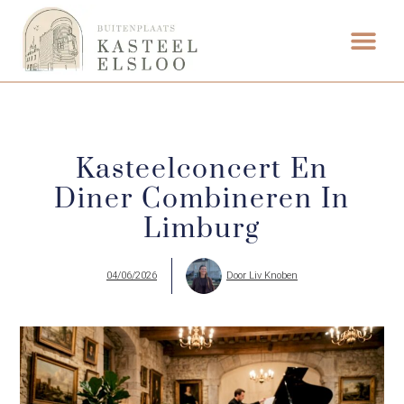
ETEN & DRI
Kasteelconcert En
Diner Combineren In
Limburg
04/06/2026
Door
Liv Knoben