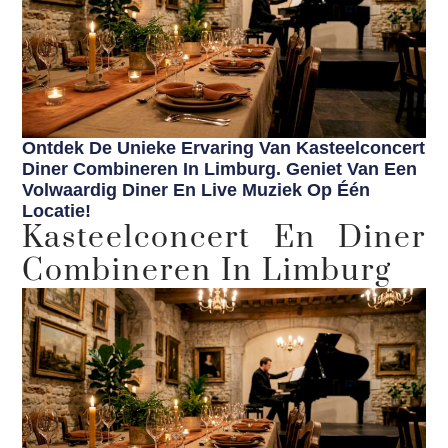
Ontdek De Unieke Ervaring Van Kasteelconcert
Diner Combineren In Limburg. Geniet Van Een
Volwaardig Diner En Live Muziek Op Één
Locatie!
Kasteelconcert En Diner
Combineren In Limburg