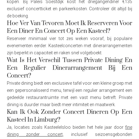
kopen. Bij Paleis Soestdijk kost het driegangendiner €135
exclusief concertticket en parkeerkosten. Controleer dit altijd bij
de boeking.
Hoe Ver Van Tevoren Moet Ik Reserveren Voor
Een Diner En Concert Op Een Kasteel?
Reserveer minimaal vier tot zes weken vooraf, bij populaire
evenementen eerder. Kasteelconcerten met dinerarrangementen
zijn beperkt in capaciteit en raken snel volgeboekt.
Wat Is Het Verschil Tussen Private Dining En
Een Regulier Dinerarrangement Bij Een
Concert?
Private dining biedt een exclusieve tafel voor een kleine groep met
een gepersonaliseerd menu, terwijl een regulier arrangement een
gedeelde restaurantruimte met een vast menu betreft. Private
dining is duurder maar biedt meer intimiteit en maatwerk.
Kan Ik Ook Zonder Concert Dineren Op Een
Kasteel In Limburg?
Ja, locaties zoals Kasteelelsloo bieden het hele jaar door
fine
dining zonder concert
, inclusief seizoensgebonden