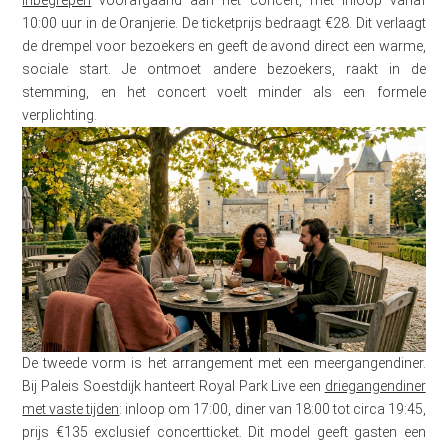
inbegrepen
voorafgaand aan het concert, met inloop vanaf
10:00 uur in de Oranjerie. De ticketprijs bedraagt €28. Dit verlaagt
de drempel voor bezoekers en geeft de avond direct een warme,
sociale start. Je ontmoet andere bezoekers, raakt in de
stemming, en het concert voelt minder als een formele
verplichting.
De tweede vorm is het arrangement met een meergangendiner.
Bij Paleis Soestdijk hanteert Royal Park Live een
driegangendiner
met vaste tijden
: inloop om 17:00, diner van 18:00 tot circa 19:45,
prijs €135 exclusief concertticket. Dit model geeft gasten een