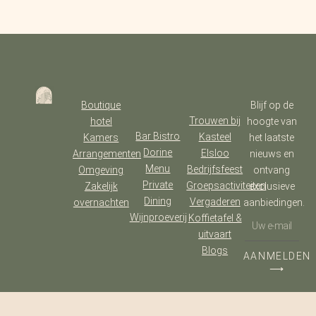
Boutique
Blijf op de
Trouwen bij
hotel
hoogte van
Bar Bistro
Kasteel
Kamers
het laatste
Dorine
Elsloo
Arrangementen
nieuws en
Menu
Bedrijfsfeest
Omgeving
ontvang
Private
Groepsactiviteiten
Zakelijk
exclusieve
Dining
Vergaderen
overnachten
aanbiedingen.
Wijnproeverij
Koffietafel &
uitvaart
Blogs
AANMELDEN
⟶