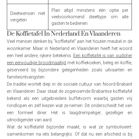
Plan altijd minstens één optie per
Dieetwensen niet
veelvoorkomend dieettype om alle
vergeten
gasten te bedienen.
De Koffietafel In Nederland En Vlaanderen
Veel mensen denken bij “koffietafel” aan het houten meubel in de
woonkamer. Maar in Nederland en Vlaanderen heeft het woord
een heel andere, rijkere betekenis.
Een koffietafel is van oudsher
een eenvoudige broodmaaltijd
met koffiekoeken, beleg en koffie,
geserveerd bij bijzondere gelegenheden zoals uitvaarten en
familieontvangsten.
De traditie wortelt diep in de sociale cultuur van Noord-Brabant
en Vlaanderen. Daar staat de zogenoemde Brabantse koffietafel
bekend als een uitgebreidere buffetvorm waarbij gasten vrij
rondlopen en zelf kiezen wat ze nemen. Dit onderscheidt het van
een formeel diner. Het is laagdrempeliger, gezelliger en
uitnodigender van aard.
Wat de koffietafel bijzonder maakt, is wat ze symboliseert:
samenkomen na iets belangrijks. Of dat nu een afscheid is bij