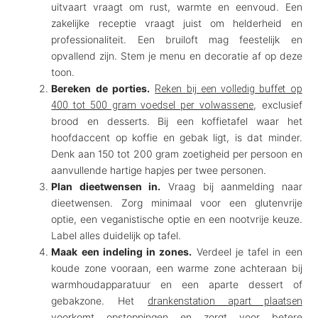
uitvaart vraagt om rust, warmte en eenvoud. Een
zakelijke receptie vraagt juist om helderheid en
professionaliteit. Een bruiloft mag feestelijk en
opvallend zijn. Stem je menu en decoratie af op deze
toon.
Bereken de porties.
Reken bij een volledig buffet op
, exclusief
400 tot 500 gram voedsel per volwassene
brood en desserts. Bij een koffietafel waar het
hoofdaccent op koffie en gebak ligt, is dat minder.
Denk aan 150 tot 200 gram zoetigheid per persoon en
aanvullende hartige hapjes per twee personen.
Plan dieetwensen in.
Vraag bij aanmelding naar
dieetwensen. Zorg minimaal voor een glutenvrije
optie, een veganistische optie en een nootvrije keuze.
Label alles duidelijk op tafel.
Maak een indeling in zones.
Verdeel je tafel in een
koude zone vooraan, een warme zone achteraan bij
warmhoudapparatuur en een aparte dessert of
gebakzone. Het
drankenstation apart plaatsen
voorkomt opstoppingen en zorgt voor betere