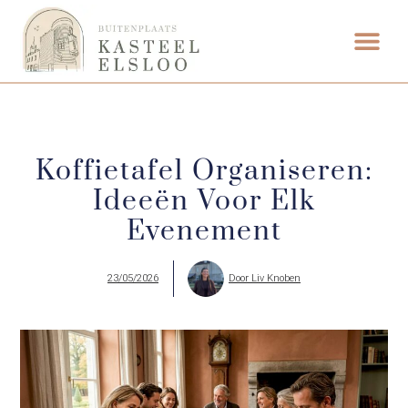
ETEN & DRI
Koffietafel Organiseren:
Ideeën Voor Elk
Evenement
23/05/2026
Door
Liv Knoben