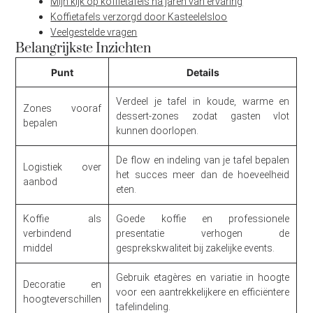
Mijn kijk op koffietafels na jaren van ervaring
Koffietafels verzorgd door Kasteelelsloo
Veelgestelde vragen
Belangrijkste Inzichten
Punt
Details
Verdeel je tafel in koude, warme en
Zones vooraf
dessert-zones zodat gasten vlot
bepalen
kunnen doorlopen.
De flow en indeling van je tafel bepalen
Logistiek over
het succes meer dan de hoeveelheid
aanbod
eten.
Koffie als
Goede koffie en professionele
verbindend
presentatie verhogen de
middel
gesprekskwaliteit bij zakelijke events.
Gebruik etagères en variatie in hoogte
Decoratie en
voor een aantrekkelijkere en efficiëntere
hoogteverschillen
tafelindeling.