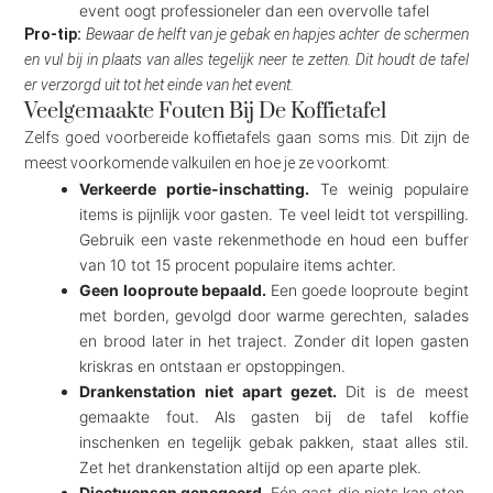
event oogt professioneler dan een overvolle tafel
Pro-tip:
Bewaar de helft van je gebak en hapjes achter de schermen
en vul bij in plaats van alles tegelijk neer te zetten. Dit houdt de tafel
er verzorgd uit tot het einde van het event.
Veelgemaakte Fouten Bij De Koffietafel
Zelfs goed voorbereide koffietafels gaan soms mis. Dit zijn de
meest voorkomende valkuilen en hoe je ze voorkomt:
Verkeerde portie-inschatting.
Te weinig populaire
items is pijnlijk voor gasten. Te veel leidt tot verspilling.
Gebruik een vaste rekenmethode en houd een buffer
van 10 tot 15 procent populaire items achter.
Geen looproute bepaald.
Een goede looproute begint
met borden, gevolgd door warme gerechten, salades
en brood later in het traject. Zonder dit lopen gasten
kriskras en ontstaan er opstoppingen.
Drankenstation niet apart gezet.
Dit is de meest
gemaakte fout. Als gasten bij de tafel koffie
inschenken en tegelijk gebak pakken, staat alles stil.
Zet het drankenstation altijd op een aparte plek.
Dieetwensen genegeerd.
Eén gast die niets kan eten,