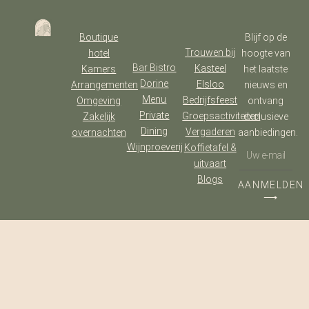
Boutique
Blijf op de
Trouwen bij
hotel
hoogte van
Bar Bistro
Kasteel
Kamers
het laatste
Dorine
Elsloo
Arrangementen
nieuws en
Menu
Bedrijfsfeest
Omgeving
ontvang
Private
Groepsactiviteiten
Zakelijk
exclusieve
Dining
Vergaderen
overnachten
aanbiedingen.
Wijnproeverij
Koffietafel &
uitvaart
Blogs
AANMELDEN
⟶