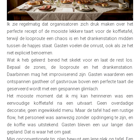
Ik zie regelmatig dat organisatoren zich druk maken over het
perfecte recept of de mooiste lekkere taart voor de koffietafel,
terwijl de looproute een chaos is en het drankenstation midden
tussen de hapjes staat. Gasten voelen die onrust, ook als ze het
niet expliciet benoemen.
Wat ik heb geleerd: bereid het skelet voor en laat de rest los.
Bepaal de zones, de looproute en het drankenstation.
Daarbinnen mag het improviserend zijn. Gasten waarderen een
ontspannen gastheer of gastvrouw boven een perfecte taart die
geserveerd wordt met een gespannen glimlach.
Het mooiste moment dat ik mij kan herinneren was een
eenvoudige koffietafel na een uitvaart. Geen overdadige
decoratie, geen ingewikkeld menu. Maar de tafel had een rustige
flow, het personeel was aanwezig zonder opdringerig te zijn, en
de koffie was uitstekend. Gasten bleven een uur langer dan
gepland. Dat is waar het om gaat.
Mijn onconventionele tip: plan bewust een lege plek op tafel. Een