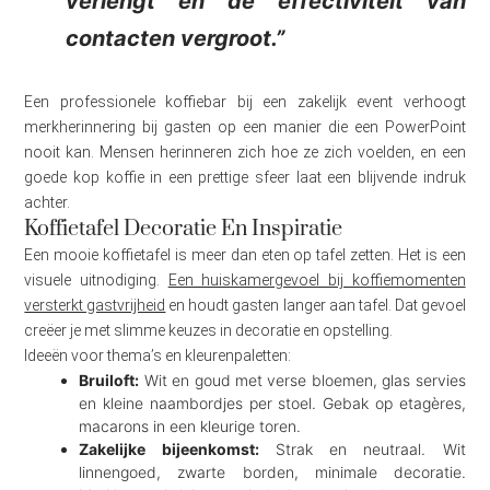
verlengt en de effectiviteit van
contacten vergroot.”
Een professionele koffiebar bij een zakelijk event verhoogt
merkherinnering bij gasten op een manier die een PowerPoint
nooit kan. Mensen herinneren zich hoe ze zich voelden, en een
goede kop koffie in een prettige sfeer laat een blijvende indruk
achter.
Koffietafel Decoratie En Inspiratie
Een mooie koffietafel is meer dan eten op tafel zetten. Het is een
visuele uitnodiging.
Een huiskamergevoel bij koffiemomenten
versterkt gastvrijheid
en houdt gasten langer aan tafel. Dat gevoel
creëer je met slimme keuzes in decoratie en opstelling.
Ideeën voor thema’s en kleurenpaletten:
Bruiloft:
Wit en goud met verse bloemen, glas servies
en kleine naambordjes per stoel. Gebak op etagères,
macarons in een kleurige toren.
Zakelijke bijeenkomst:
Strak en neutraal. Wit
linnengoed, zwarte borden, minimale decoratie.