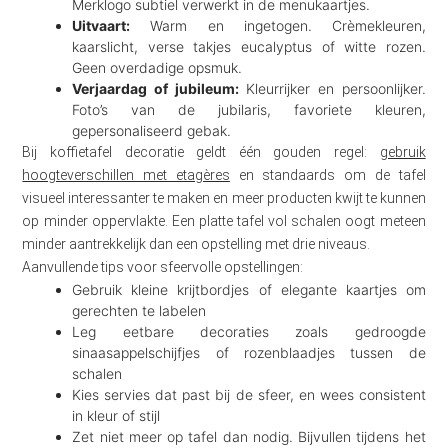
Merklogo subtiel verwerkt in de menukaartjes.
Uitvaart:
Warm en ingetogen. Crèmekleuren,
kaarslicht, verse takjes eucalyptus of witte rozen.
Geen overdadige opsmuk.
Verjaardag of jubileum:
Kleurrijker en persoonlijker.
Foto’s van de jubilaris, favoriete kleuren,
gepersonaliseerd gebak.
Bij koffietafel decoratie geldt één gouden regel:
gebruik
hoogteverschillen met etagères
en standaards om de tafel
visueel interessanter te maken en meer producten kwijt te kunnen
op minder oppervlakte. Een platte tafel vol schalen oogt meteen
minder aantrekkelijk dan een opstelling met drie niveaus.
Aanvullende tips voor sfeervolle opstellingen:
Gebruik kleine krijtbordjes of elegante kaartjes om
gerechten te labelen
Leg eetbare decoraties zoals gedroogde
sinaasappelschijfjes of rozenblaadjes tussen de
schalen
Kies servies dat past bij de sfeer, en wees consistent
in kleur of stijl
Zet niet meer op tafel dan nodig. Bijvullen tijdens het