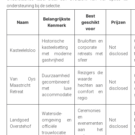
ondersteuning bij de selectie.
Best
Belangrijkste
Naam
geschikt
Prijzen
Kenmerk
voor
Historische
Bruiloften en
kasteelsetting
corporate
Not
Kasteelelsloo
met moderne
retreats met
disclosed
gastvrijheid
sfeer
Reizigers die
Duurzaamheid
Van Oys
waarde
gecombineerd
Not
Maastricht
hechten aan
met luxe
disclosed
Retreat
comfort en
accommodatie
regio
Ceremonies
Waterside-
en
Landgoed
omgeving en
Not
evenementen
Overstehof
officiële
disclosed
aan het
trouwlocatie