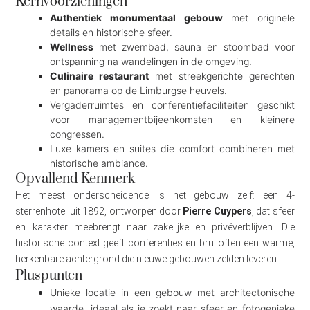
Kernvoorzieningen
Authentiek monumentaal gebouw
met originele
details en historische sfeer.
Wellness
met zwembad, sauna en stoombad voor
ontspanning na wandelingen in de omgeving.
Culinaire restaurant
met streekgerichte gerechten
en panorama op de Limburgse heuvels.
Vergaderruimtes en conferentiefaciliteiten geschikt
voor managementbijeenkomsten en kleinere
congressen.
Luxe kamers en suites die comfort combineren met
historische ambiance.
Opvallend Kenmerk
Het meest onderscheidende is het gebouw zelf: een 4-
sterrenhotel uit 1892, ontworpen door
Pierre Cuypers
, dat sfeer
en karakter meebrengt naar zakelijke en privéverblijven. Die
historische context geeft conferenties en bruiloften een warme,
herkenbare achtergrond die nieuwe gebouwen zelden leveren.
Pluspunten
Unieke locatie in een gebouw met architectonische
waarde, ideaal als je zoekt naar sfeer en fotogenieke