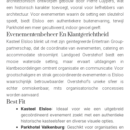
architectonisch ontworpen gebouw door Pierre Cuypers, wat
een historisch karakter toevoegt, vooral voor liefhebbers van
architectuur. Voor evenementen waarin de setting een sleutelrol
speelt, biedt Elsloo een authentiekere buitenervaring, terwijl
Parkhotel een meer gecultiveerd, indoor gevoel geeft.
Evenementenbeheer En Klantgerichtheid
Kasteel Elsloo blinkt uit met zijn geïntegreerde Entertrain Group-
partnerschap, dat de coördinatie van evenementen, catering en
accommodatie stroomlijnt. Landgoed Overstehof biedt een
mooie waterside setting, maar ervaart uitdagingen in
klantbeoordelingen omtrent organisatie en communicatie. Voor
grootschaligere en strak gecoördineerde evenementen is Elsloo
waarschijnlijk betrouwbaarder. Overstehof’s unieke sfeer is
echter onmiskenbaar, mits organisatorische concessies
worden aanvaard.
Best Fit
Kasteel Elsloo
: Ideaal voor wie een uitgebreid
gecoördineerd evenement zoekt met een authentieke
historische kasteelsfeer en diverse visuele opties.
Parkhotel Valkenburg
: Geschikt voor organisaties en