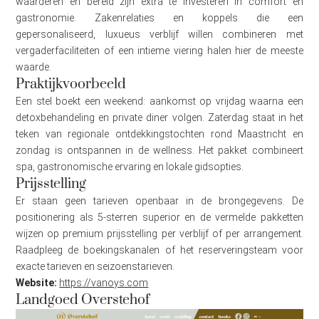
waarderen en bereid zijn extra te investeren in comfort en
gastronomie. Zakenrelaties en koppels die een
gepersonaliseerd, luxueus verblijf willen combineren met
vergaderfaciliteiten of een intieme viering halen hier de meeste
waarde.
Praktijkvoorbeeld
Een stel boekt een weekend: aankomst op vrijdag waarna een
detoxbehandeling en private diner volgen. Zaterdag staat in het
teken van regionale ontdekkingstochten rond Maastricht en
zondag is ontspannen in de wellness. Het pakket combineert
spa, gastronomische ervaring en lokale gidsopties.
Prijsstelling
Er staan geen tarieven openbaar in de brongegevens. De
positionering als 5‑sterren superior en de vermelde pakketten
wijzen op premium prijsstelling per verblijf of per arrangement.
Raadpleeg de boekingskanalen of het reserveringsteam voor
exacte tarieven en seizoenstarieven.
Website:
https://vanoys.com
Landgoed Overstehof