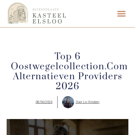
ETEN & DRI
Top 6
Oostwegelcollection.com
Alternatieven Providers
2026
08/06/2026
Door
Liv Knoben