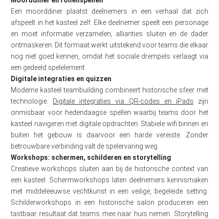
Moorddiner en rollenspellen
Een moorddiner plaatst deelnemers in een verhaal dat zich
afspeelt in het kasteel zelf. Elke deelnemer speelt een personage
en moet informatie verzamelen, allianties sluiten en de dader
ontmaskeren. Dit formaat werkt uitstekend voor teams die elkaar
nog niet goed kennen, omdat het sociale drempels verlaagt via
een gedeeld spelelement.
Digitale integraties en quizzen
Moderne kasteel teambuilding combineert historische sfeer met
technologie.
Digitale integraties via QR-codes en iPads
zijn
onmisbaar voor hedendaagse spellen waarbij teams door het
kasteel navigeren met digitale opdrachten. Stabiele wifi binnen en
buiten het gebouw is daarvoor een harde vereiste. Zonder
betrouwbare verbinding valt de spelervaring weg.
Workshops: schermen, schilderen en storytelling
Creatieve workshops sluiten aan bij de historische context van
een kasteel. Schermworkshops laten deelnemers kennismaken
met middeleeuwse vechtkunst in een veilige, begeleide setting.
Schilderworkshops in een historische salon produceren een
tastbaar resultaat dat teams mee naar huis nemen. Storytelling