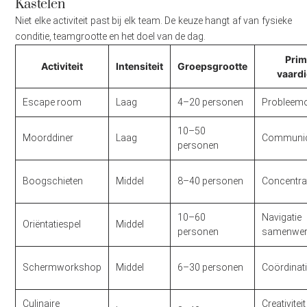
Kastelen
Niet elke activiteit past bij elk team. De keuze hangt af van fysieke
conditie, teamgrootte en het doel van de dag.
Prim
Activiteit
Intensiteit
Groepsgrootte
vaard
Escape room
Laag
4–20 personen
Probleem
10–50
Moorddiner
Laag
Communic
personen
Boogschieten
Middel
8–40 personen
Concentra
10–60
Naviga
Oriëntatiespel
Middel
personen
samenwer
Schermworkshop
Middel
6–30 personen
Coördinat
Culinaire
Creativ