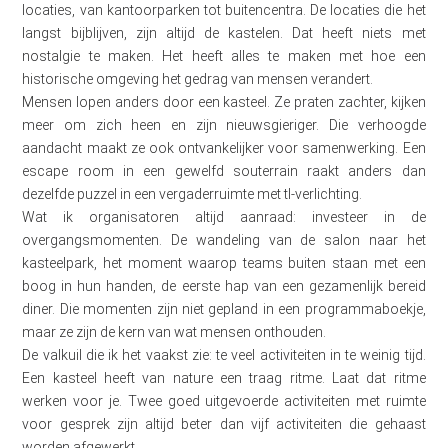
locaties, van kantoorparken tot buitencentra. De locaties die het
langst bijblijven, zijn altijd de kastelen. Dat heeft niets met
nostalgie te maken. Het heeft alles te maken met hoe een
historische omgeving het gedrag van mensen verandert.
Mensen lopen anders door een kasteel. Ze praten zachter, kijken
meer om zich heen en zijn nieuwsgieriger. Die verhoogde
aandacht maakt ze ook ontvankelijker voor samenwerking. Een
escape room in een gewelfd souterrain raakt anders dan
dezelfde puzzel in een vergaderruimte met tl-verlichting.
Wat ik organisatoren altijd aanraad: investeer in de
overgangsmomenten. De wandeling van de salon naar het
kasteelpark, het moment waarop teams buiten staan met een
boog in hun handen, de eerste hap van een gezamenlijk bereid
diner. Die momenten zijn niet gepland in een programmaboekje,
maar ze zijn de kern van wat mensen onthouden.
De valkuil die ik het vaakst zie: te veel activiteiten in te weinig tijd.
Een kasteel heeft van nature een traag ritme. Laat dat ritme
werken voor je. Twee goed uitgevoerde activiteiten met ruimte
voor gesprek zijn altijd beter dan vijf activiteiten die gehaast
worden afgewerkt.