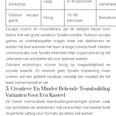
Laag
8–40 personen
workshop
samenwer
Outdoor escape
10–80
Hoog
Besluitvo
game
personen
Escape rooms en moorddiners zijn de veiligste keuze voor
teams met een grote variatie in fysieke conditie. Outdoor escape
games en oriëntatiespellen vragen meer van deelnemers en
werken het best wanneer het team al enige cohesie heeft. Heldere
communicatie over fysieke intensiteit helpt organisatoren bij het
selecteren van activiteiten die voor iedereen werken.
Culinaire workshops scoren hoog op toegankelijkheid en
sociale waarde. Ze vereisen geen fysieke inspanning maar
creëren wel een gedeeld resultaat, namelijk een maaltijd die het
team samen bereidt en eet.
5. Creatieve En Minder Bekende Teambuilding
Varianten Voor Een Kasteel
De meest memorabele teambuildingservaringen komen vaak
van activiteiten die deelnemers niet verwachten. Een kasteel biedt
de perfecte setting voor formats die elders niet werken.