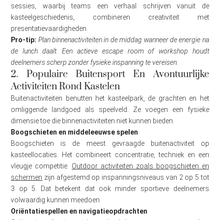
sessies, waarbij teams een verhaal schrijven vanuit de
kasteelgeschiedenis, combineren creativiteit met
presentatievaardigheden.
Pro-tip:
Plan binnenactiviteiten in de middag wanneer de energie na
de lunch daalt. Een actieve escape room of workshop houdt
deelnemers scherp zonder fysieke inspanning te vereisen.
2. Populaire Buitensport En Avontuurlijke
Activiteiten Rond Kastelen
Buitenactiviteiten benutten het kasteelpark, de grachten en het
omliggende landgoed als speelveld. Ze voegen een fysieke
dimensie toe die binnenactiviteiten niet kunnen bieden.
Boogschieten en middeleeuwse spelen
Boogschieten is de meest gevraagde buitenactiviteit op
kasteellocaties. Het combineert concentratie, techniek en een
vleugje competitie.
Outdoor activiteiten zoals boogschieten en
schermen
zijn afgestemd op inspanningsniveaus van 2 op 5 tot
3 op 5. Dat betekent dat ook minder sportieve deelnemers
volwaardig kunnen meedoen.
Oriëntatiespellen en navigatieopdrachten