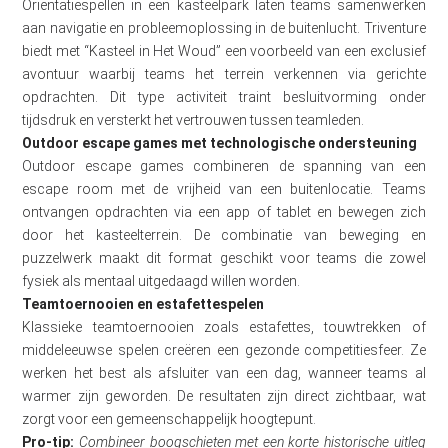
Oriëntatiespellen in een kasteelpark laten teams samenwerken
aan navigatie en probleemoplossing in de buitenlucht. Triventure
biedt met “Kasteel in Het Woud” een voorbeeld van een exclusief
avontuur waarbij teams het terrein verkennen via gerichte
opdrachten. Dit type activiteit traint besluitvorming onder
tijdsdruk en versterkt het vertrouwen tussen teamleden.
Outdoor escape games met technologische ondersteuning
Outdoor escape games combineren de spanning van een
escape room met de vrijheid van een buitenlocatie. Teams
ontvangen opdrachten via een app of tablet en bewegen zich
door het kasteelterrein. De combinatie van beweging en
puzzelwerk maakt dit format geschikt voor teams die zowel
fysiek als mentaal uitgedaagd willen worden.
Teamtoernooien en estafettespelen
Klassieke teamtoernooien zoals estafettes, touwtrekken of
middeleeuwse spelen creëren een gezonde competitiesfeer. Ze
werken het best als afsluiter van een dag, wanneer teams al
warmer zijn geworden. De resultaten zijn direct zichtbaar, wat
zorgt voor een gemeenschappelijk hoogtepunt.
Pro-tip:
Combineer boogschieten met een korte historische uitleg