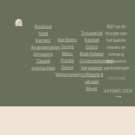
Boutique
Blijf op de
Trouwen bij
hotel
hoogte van
Bar Bistro
Kasteel
Kamers
het laatste
Dorine
Elsloo
Arrangementen
nieuws en
Menu
Bedrijfsfeest
Omgeving
ontvang
Private
Groepsactiviteiten
Zakelijk
exclusieve
Dining
Vergaderen
overnachten
aanbiedingen.
Wijnproeverij
Koffietafel &
uitvaart
Blogs
AANMELDEN
⟶