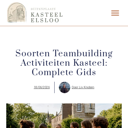
ETEN & DRI
Soorten Teambuilding
Activiteiten Kasteel:
Complete Gids
18/06/2026
Door
Liv Knoben