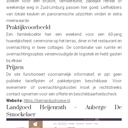
zoeken voor een bruiloft, familiereünie, zakelijke retreat of
weekendje weg in Zuid-Limburg passen hier goed. Liefhebbers
van lokale keuken en panoramische uitzichten vinden er extra
meerwaarde.
Praktijkvoorbeeld
Een familieboekte hier een weekend voor een 60-jarig
huwelijksfeest: ceremonie op het terras, diner in het restaurant en
overnachting in twee cottages. De combinatie van ruimte en
overnachtingsopties vereenvoudigde de logistiek en hield gasten
bij elkaar.
Prijzen
De site functioneert voornamelijk informatief; er zijn geen
publieke tarieflijsten of pakketprijzen beschikbaar. Voor
evenement- of overnachtingskosten moet je rechtstreeks
contact opnemen voor een offerte en beschikbaarheidscheck.
Website:
https://bernardushoeve.nl
Landgoed Heijenrath – Auberge De
Smockelaer