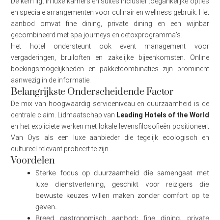
De kern ligt in luxe kamers en suites inclusief toegankelijke opties
en speciale arrangementen voor culinair en wellness gebruik. Het
aanbod omvat fine dining, private dining en een wijnbar
gecombineerd met spa journeys en detoxprogramma’s.
Het hotel ondersteunt ook event management voor
vergaderingen, bruiloften en zakelijke bijeenkomsten. Online
boekingsmogelijkheden en pakketcombinaties zijn prominent
aanwezig in de informatie.
Belangrijkste Onderscheidende Factor
De mix van hoogwaardig serviceniveau en duurzaamheid is de
centrale claim. Lidmaatschap van
Leading Hotels of the World
en het expliciete werken met lokale levensfilosofieën positioneert
Van Oys als een luxe aanbieder die tegelijk ecologisch en
cultureel relevant probeert te zijn.
Voordelen
Sterke focus op duurzaamheid die samengaat met
luxe dienstverlening, geschikt voor reizigers die
bewuste keuzes willen maken zonder comfort op te
geven.
Breed gastronomisch aanbod: fine dining, private