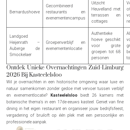
Uitzicht
V
Gecombineerd
Heuvelland met
of
Bernardushoeve
restaurants en
terrassen en
v
evenementencampus
cottages
r
Authentieke
A
Landgoed
hoeve geschikt
v
Heijenrath –
Groepenverblijf en
voor grote
g
Auberge de
evenementenlocatie
groepen tot 68
b
Smockelaer
personen
t
Ontdek Unieke Overnachtingen Zuid-Limburg
2026 Bij Kasteelelsloo
Wil je overnachten in een historische omgeving waar luxe en
natuur samenkomen zonder gedoe met vervoer tussen verblijf
en evenementlocatie?
Kasteelelsloo
biedt 26 kamers met
botanische thema’s in een 17de-eeuws kasteel. Geniet van fine
dining in het eigen restaurant en organiseer jouw bedrijfsfeest,
vergadering of bruiloft op één plek met een persoonlijke en
professionele aanpak.