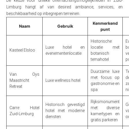
De keuze voor unieke overnachtingsmogelijkheden in Zuid-
Limburg hangt af van desired ambiance, services, en
beschikbaarheid op inbegrepen terreinen.
Kenmerkend
Naam
Gebruik
punt
Historische
E
Luxe hotel en
locatie met
b
Kasteel Elsloo
evenementenlocatie
botanisch
v
temahotel
p
Duurzame luxe
T
Van Oys
met focus op
d
Maastricht
Luxe wellness hotel
gastronomie en
z
Retreat
spa
n
Rijksmonument
Historisch gevestigd
G
Carre Hotel
met diverse
hotel met moderne
v
Zuid-Limburg
kamertypen en
diensten
o
gratis parkeren