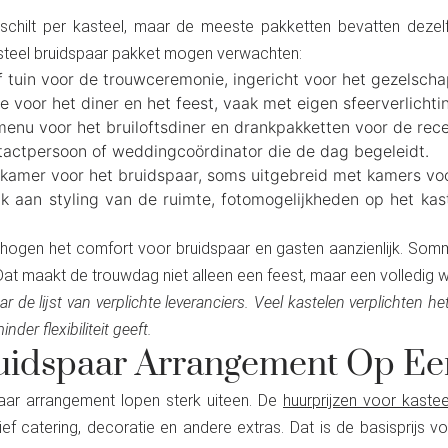
schilt per kasteel, maar de meeste pakketten bevatten dezel
kasteel bruidspaar pakket mogen verwachten:
 tuin voor de trouwceremonie, ingericht voor het gezelscha
 voor het diner en het feest, vaak met eigen sfeerverlichtin
enu voor het bruiloftsdiner en drankpakketten voor de recep
actpersoon of weddingcoördinator die de dag begeleidt.
 kamer voor het bruidspaar, soms uitgebreid met kamers vo
 aan styling van de ruimte, fotomogelijkheden op het kas
ogen het comfort voor bruidspaar en gasten aanzienlijk. Sommig
Dat maakt de trouwdag niet alleen een feest, maar een volledig 
aar de lijst van verplichte leveranciers. Veel kastelen verplichten h
er flexibiliteit geeft.
uidspaar Arrangement Op Ee
aar arrangement lopen sterk uiteen. De
huurprijzen voor kastee
ef catering, decoratie en andere extras. Dat is de basisprijs vo