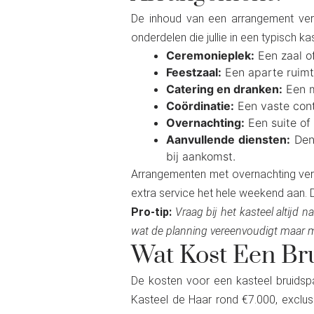
De inhoud van een arrangement ver
onderdelen die jullie in een typisch 
Ceremonieplek:
Een zaal of
Feestzaal:
Een aparte ruimte
Catering en dranken:
Een m
Coördinatie:
Een vaste cont
Overnachting:
Een suite of
Aanvullende diensten:
Denk
bij aankomst.
Arrangementen met overnachting verh
extra service het hele weekend aan. 
Pro-tip:
Vraag bij het kasteel altijd n
wat de planning vereenvoudigt maar mind
Wat Kost Een Br
De kosten voor een kasteel bruidsp
Kasteel de Haar rond €7.000, exclusi