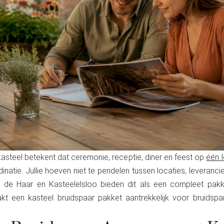
steel betekent dat ceremonie, receptie, diner en feest op
één l
inatie. Jullie hoeven niet te pendelen tussen locaties, leveranci
el de Haar en Kasteelelsloo bieden dit als een compleet pakk
t een kasteel bruidspaar pakket aantrekkelijk voor bruidspar