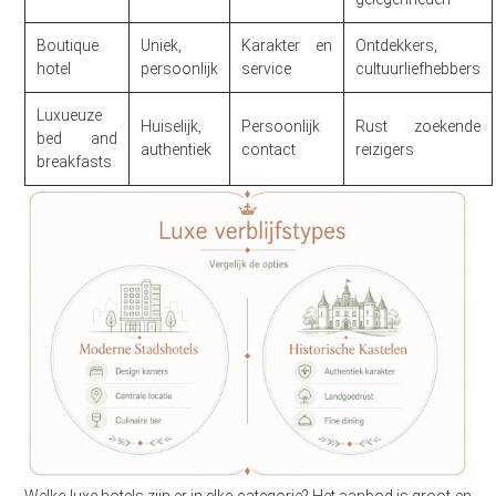
Boutique
Uniek,
Karakter en
Ontdekkers,
hotel
persoonlijk
service
cultuurliefhebbers
Luxueuze
Huiselijk,
Persoonlijk
Rust zoekende
bed and
authentiek
contact
reizigers
breakfasts
Welke luxe hotels zijn er in elke categorie? Het aanbod is groot en