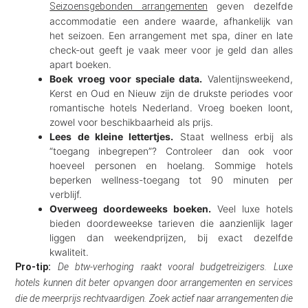
geven dezelfde
Seizoensgebonden arrangementen
accommodatie een andere waarde, afhankelijk van
het seizoen. Een arrangement met spa, diner en late
check-out geeft je vaak meer voor je geld dan alles
apart boeken.
Boek vroeg voor speciale data.
Valentijnsweekend,
Kerst en Oud en Nieuw zijn de drukste periodes voor
romantische hotels Nederland. Vroeg boeken loont,
zowel voor beschikbaarheid als prijs.
Lees de kleine lettertjes.
Staat wellness erbij als
“toegang inbegrepen”? Controleer dan ook voor
hoeveel personen en hoelang. Sommige hotels
beperken wellness-toegang tot 90 minuten per
verblijf.
Overweeg doordeweeks boeken.
Veel luxe hotels
bieden doordeweekse tarieven die aanzienlijk lager
liggen dan weekendprijzen, bij exact dezelfde
kwaliteit.
Pro-tip:
De btw-verhoging raakt vooral budgetreizigers. Luxe
hotels kunnen dit beter opvangen door arrangementen en services
die de meerprijs rechtvaardigen. Zoek actief naar arrangementen die