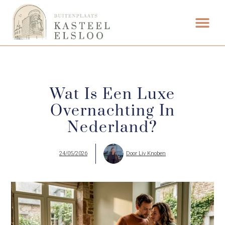
ETEN & DRI
Wat Is Een Luxe
Overnachting In
Nederland?
24/05/2026
Door
Liv Knoben