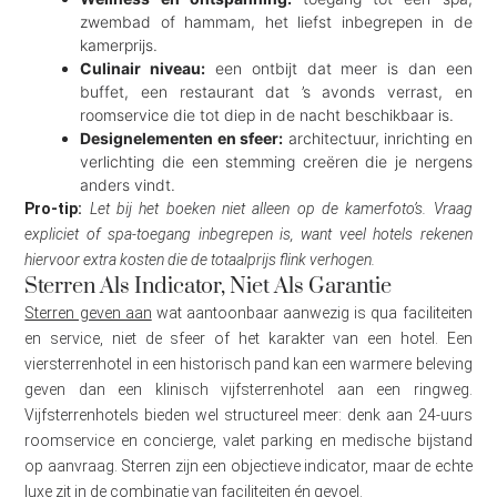
zwembad of hammam, het liefst inbegrepen in de
kamerprijs.
Culinair niveau:
een ontbijt dat meer is dan een
buffet, een restaurant dat ’s avonds verrast, en
roomservice die tot diep in de nacht beschikbaar is.
Designelementen en sfeer:
architectuur, inrichting en
verlichting die een stemming creëren die je nergens
anders vindt.
Pro-tip:
Let bij het boeken niet alleen op de kamerfoto’s. Vraag
expliciet of spa-toegang inbegrepen is, want veel hotels rekenen
hiervoor extra kosten die de totaalprijs flink verhogen.
Sterren Als Indicator, Niet Als Garantie
Sterren geven aan
wat aantoonbaar aanwezig is qua faciliteiten
en service, niet de sfeer of het karakter van een hotel. Een
viersterrenhotel in een historisch pand kan een warmere beleving
geven dan een klinisch vijfsterrenhotel aan een ringweg.
Vijfsterrenhotels bieden wel structureel meer: denk aan 24-uurs
roomservice en concierge, valet parking en medische bijstand
op aanvraag. Sterren zijn een objectieve indicator, maar de echte
luxe zit in de combinatie van faciliteiten én gevoel.