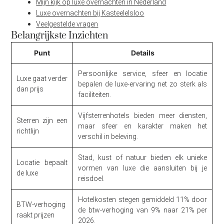
Mijn kijk op luxe overnachten in Nederland
Luxe overnachten bij Kasteelelsloo
Veelgestelde vragen
Belangrijkste Inzichten
Punt
Details
Persoonlijke service, sfeer en locatie
Luxe gaat verder
bepalen de luxe-ervaring net zo sterk als
dan prijs
faciliteiten.
Vijfsterrenhotels bieden meer diensten,
Sterren zijn een
maar sfeer en karakter maken het
richtlijn
verschil in beleving.
Stad, kust of natuur bieden elk unieke
Locatie bepaalt
vormen van luxe die aansluiten bij je
de luxe
reisdoel.
Hotelkosten stegen gemiddeld 11% door
BTW-verhoging
de btw-verhoging van 9% naar 21% per
raakt prijzen
2026.