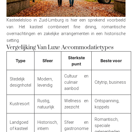
Kasteelelsloo in Zuid-Limburg is hier een sprekend voorbeeld
van. Het kasteel combineert fine dining, romantische
overnachtingen en zakelijke arrangementen in een historische
setting.
Vergelijking Van Luxe Accommodatietypes
Sterkste
Type
Sfeer
Beste voor
punt
Cultuur en
Stedelijk
Modern,
culinair
Citytrip, business
designhotel
levendig
aanbod
Rustig,
Wellness en
Ontspanning,
Kustresort
natuurlijk
zeezicht
koppels
Romantisch,
Landgoed
Historisch,
Sfeer en
speciale
of kasteel
intiem
gastronomie
gelegenheden