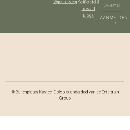
Wijnproeverij
Koffietafel &
uitvaart
Blogs
AANMELDEN
⟶
© Buitenplaats Kasteel Elsloo is onderdeel van de Entertrain
Group