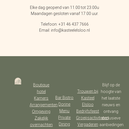
Elke dag geopend van 11.00 tot 23.00u
Maandagen gesloten vanaf 17.00 uur.
Telefoon: +31 46 437 7666
Email: info@kasteelelsloo.nl
Boutique
Blijf op de
Trouwen bij
hotel
hoogte van
Bar Bistro
Kasteel
Kamers
het laatste
Dorine
Elsloo
Arrangementen
nieuws en
Menu
Bedrijfsfeest
Omgeving
ontvang
Private
Groepsactiviteiten
Zakelijk
exclusieve
Dining
Vergaderen
overnachten
aanbiedingen.