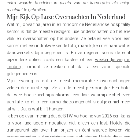
extra waarde bundelen in plaats van de kamerprijs als enige
maatstaf te gebruiken.
Mijn Kijk Op Luxe Overnachten In Nederland
Wat mij opvalt na jaren in en rondom de Nederlandse hospitality
sector is dat de meeste reizigers luxe onderschatten op het ene
vlak en overschatten op het andere. Ze betalen veel voor een
kamer met een indrukwekkende foto, maar kijken niet naar wat er
daadwerkelijk bij inbegrepen is. En ze negeren soms de echt
bijzondere opties, zoals een kasteel of een
weekendje weg in
Limburg
, omdat ze denken dat dat alleen voor speciale
gelegenheden is.
Mijn ervaring is dat de meest memorabele overnachtingen
zelden de duurste zijn. Ze zijn de meest persoonlijke. Een hotel
dat weet hoe je heet bij aankomst, een diner waarbij de chef even
aan tafel komt, of een kamer die zo ingericht is dat je er niet meer
uit wilt. Dat is wat blijft hangen.
Ik ben ook van mening dat de BTW-verhoging van 2026 een kans
is voor luxe accommodaties, niet alleen een last. Hotels die
transparant zijn over hun prijzen en écht waarde leveren via
arrangementen, zullen reizigers aan zich binden. Hotels die alleen