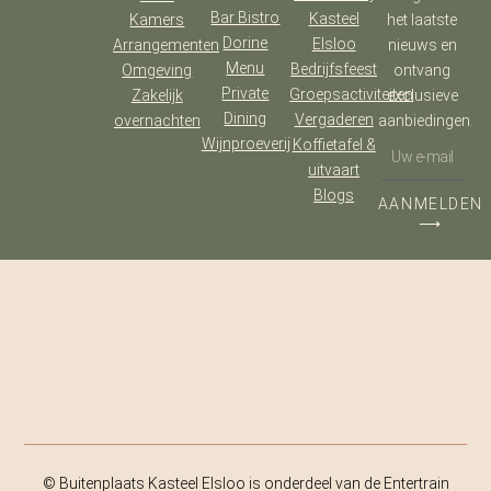
Bar Bistro
Kasteel
Kamers
het laatste
Dorine
Elsloo
Arrangementen
nieuws en
Menu
Bedrijfsfeest
Omgeving
ontvang
Private
Groepsactiviteiten
Zakelijk
exclusieve
Dining
Vergaderen
overnachten
aanbiedingen.
Wijnproeverij
Koffietafel &
uitvaart
Blogs
AANMELDEN
⟶
© Buitenplaats Kasteel Elsloo is onderdeel van de Entertrain