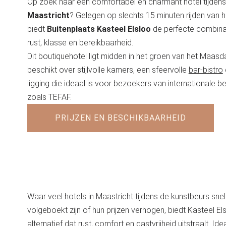
Op zoek naar een comfortabel en charmant hotel tijden
Maastricht
? Gelegen op slechts 15 minuten rijden van 
biedt
Buitenplaats Kasteel Elsloo
de perfecte combina
rust, klasse en bereikbaarheid.
Dit boutiquehotel ligt midden in het groen van het Maasd
beschikt over stijlvolle kamers, een sfeervolle
bar-bistro
ligging die ideaal is voor bezoekers van internationale b
zoals TEFAF.
PRIJZEN EN BESCHIKBAARHEID
Waar veel hotels in Maastricht tijdens de kunstbeurs snel
volgeboekt zijn of hun prijzen verhogen, biedt Kasteel El
alternatief dat rust, comfort en gastvrijheid uitstraalt. Id