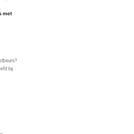
rs met
nstbeurs?
efd bij