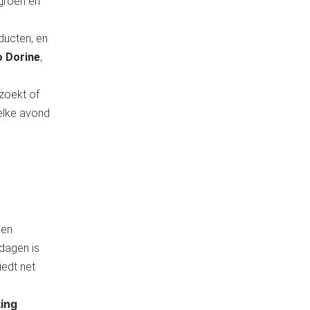
 groen en
ducten, en
o Dorine
,
ezoekt of
 elke avond
den
sdagen is
iedt net
ting