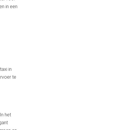
en in een
axi in
rvoer te
In het
gant