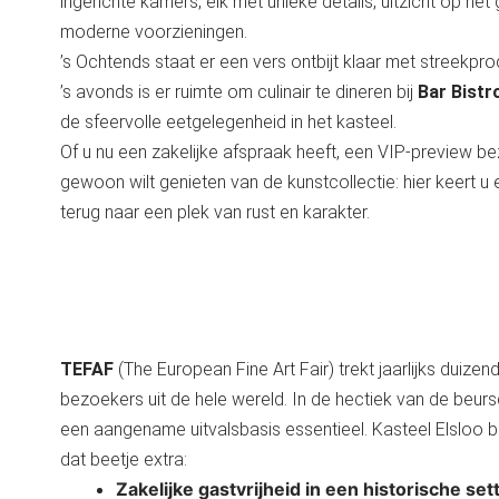
ingerichte kamers, elk met unieke details, uitzicht op het
moderne voorzieningen.
’s Ochtends staat er een vers ontbijt klaar met streekpro
’s avonds is er ruimte om culinair te dineren bij
Bar Bistr
de sfeervolle eetgelegenheid in het kasteel.
Of u nu een zakelijke afspraak heeft, een VIP-preview b
gewoon wilt genieten van de kunstcollectie: hier keert u
terug naar een plek van rust en karakter.
TEFAF
(The European Fine Art Fair) trekt jaarlijks duizen
bezoekers uit de hele wereld. In de hectiek van de beur
een aangename uitvalsbasis essentieel. Kasteel Elsloo b
dat beetje extra:
Zakelijke gastvrijheid in een historische set