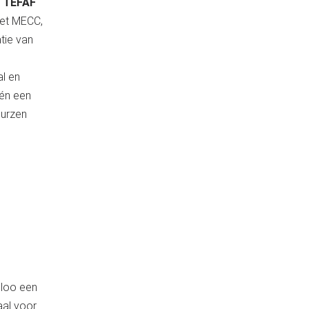
s
TEFAF
het MECC,
tie van
al en
én een
eurzen
sloo een
eaal voor