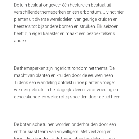
De tuin beslaat ongeveer één hectare en bestaat uit
verschillende themaperken en een arboretum. U vindt hier
planten uit diverse werelddelen, van geurige kruiden en
heesters tot bijzondere bomen en struiken. Elk seizoen
heeft zijn eigen karakter en maakt een bezoek telkens
anders.
De themaperken zijn ingericht rondom het thema ‘De
macht van planten en kruiden door de eeuwen heen’.
Tijdens een wandeling ontdekt u hoe planten vroeger
werden gebruikt in het dagelijks leven, voor voeding en
geneeskunde, en welke rol zij speelden door de tijd heen.
De botanische tuinen worden onderhouden door een
enthousiast team van vrijwilligers. Met veel zorg en
toewijding houden zij de tuin in stand en delen zij hun