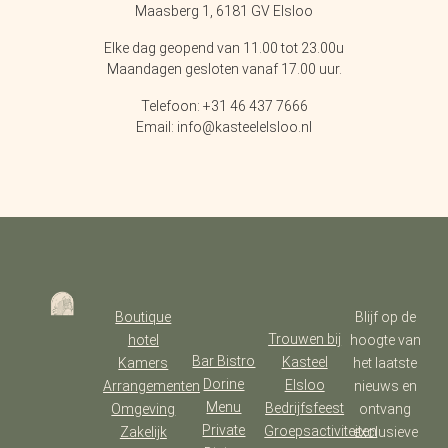
Maasberg 1, 6181 GV Elsloo
Elke dag geopend van 11.00 tot 23.00u
Maandagen gesloten vanaf 17.00 uur.
Telefoon: +31 46 437 7666
Email: info@kasteelelsloo.nl
Boutique
Blijf op de
Trouwen bij
hotel
hoogte van
Bar Bistro
Kasteel
Kamers
het laatste
Dorine
Elsloo
Arrangementen
nieuws en
Menu
Bedrijfsfeest
Omgeving
ontvang
Private
Groepsactiviteiten
Zakelijk
exclusieve