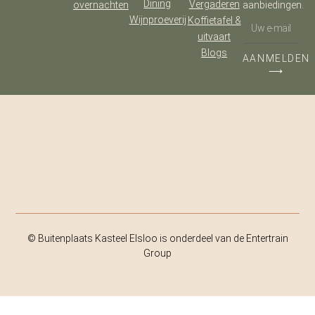
Dining
Vergaderen
overnachten
aanbiedingen.
Wijnproeverij
Koffietafel &
uitvaart
Blogs
AANMELDEN
⟶
© Buitenplaats Kasteel Elsloo is onderdeel van de Entertrain
Group