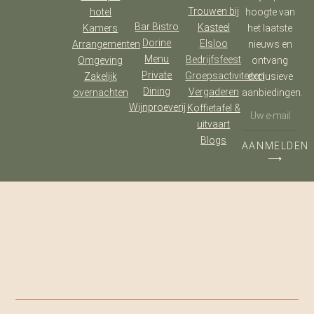
Trouwen bij
hotel
hoogte van
Bar Bistro
Kasteel
Kamers
het laatste
Dorine
Elsloo
Arrangementen
nieuws en
Menu
Bedrijfsfeest
Omgeving
ontvang
Private
Groepsactiviteiten
Zakelijk
exclusieve
Dining
Vergaderen
overnachten
aanbiedingen.
Wijnproeverij
Koffietafel &
uitvaart
Blogs
AANMELDEN
⟶