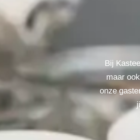
Bij Kastee
maar ook
onze gaste
j