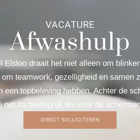
VACATURE
Afwashulp
l Elsloo draait het niet alleen om blinke
 om teamwork, gezelligheid en samen z
n een topbeleving hebben. Achter de s
ij net zo belangrijk als voor de scherme
DIRECT SOLLICITEREN