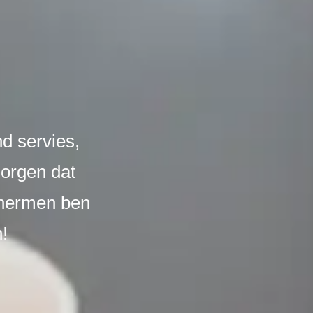
nd servies,
orgen dat
chermen ben
n!