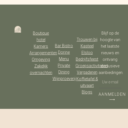
Boutique
Blijf op de
Trouwen bij
hotel
hoogte van
Bar Bistro
Kasteel
Kamers
het laatste
Dorine
Elsloo
Arrangementen
nieuws en
Menu
Bedrijfsfeest
Omgeving
ontvang
Private
Groepsactiviteiten
Zakelijk
exclusieve
Dining
Vergaderen
overnachten
aanbiedingen.
Wijnproeverij
Koffietafel &
uitvaart
Blogs
AANMELDEN
⟶