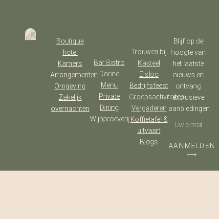
Boutique
Blijf op de
Trouwen bij
hotel
hoogte van
Bar Bistro
Kasteel
Kamers
het laatste
Dorine
Elsloo
Arrangementen
nieuws en
Menu
Bedrijfsfeest
Omgeving
ontvang
Private
Groepsactiviteiten
Zakelijk
exclusieve
Dining
Vergaderen
overnachten
aanbiedingen.
Wijnproeverij
Koffietafel &
uitvaart
Blogs
AANMELDEN
⟶