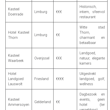
Historisch,
Kasteel
Limburg
€€€
intiem, sfeervol
Doenrade
restaurant
Witte stad
Hotel Kasteel
Thorn,
Limburg
€€
Thorn
charmant en
betaalbaar
Landgoed,
Kasteel
Overijssel
€€€
natuur, elegante
Waarbeek
kamers
Hotel
Uitgestrekt
Landgoed
Friesland
€€€€
landgoed, golf,
Lauswolt
wellness
Dagbezoek en
Kasteel
events, geen
Gelderland
€€
Ammersoyen
hotel (ter
vergelijking)