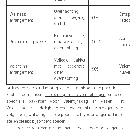
Overnachting,
Wellness
Ontsp
spa toegang,
€€€
arrangement
kadoo
ontbijt
Exclusieve tafel,
Aanz
Private dining pakket
maatwerkdiner,
€€€€
speci
overnachting
Volledig pakket
Valentijns
met decoratie,
Valen
€€€
arrangement
diner,
huwel
overnachting
Bij Kasteelelsloo in Limburg zie je dit aanbod in de praktijk. Het
kasteel combineert
fine dining met overnachtingen
en biedt
specifieke pakketten voor Valentijnsdag en Pasen. Het
Valentijnsdiner en de bijbehorende overnachting zijn elk jaar snel
volgeboekt, wat aangeeft hoe populair dit type arrangement is bij
stellen die iets bijzonders zoeken.
Het voordeel van een arrangement boven losse boekingen is