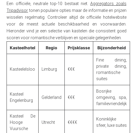
Een officiële, neutrale top-10 bestaat niet.
Aggregators zoals
Tripadvisor
tonen populaire opties maar de informatie en prijzen
wisselen regelmatig. Controleer altijd de officiële hotelwebsite
voor de meest actuele beschikbaarheid en voorwaarden.
Hieronder vind je een selectie van kastelen die consistent goed
scoren voor romantische verblijven en speciale gelegenheden.
Kasteelhotel
Regio
Prijsklasse
Bijzonderheid
Fine dining,
private dining,
Kasteelelsloo
Limburg
€€€
romantische
suites
Bosrijke
Kasteel
Gelderland
€€€
omgeving, spa,
Engelenburg
familievriendelijk
Kasteel De
Koninklijke
Hooge
Utrecht
€€€€
sfeer, luxe suites
Vuursche