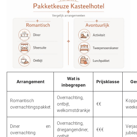
Wat is
Arrangement
Prijsklasse
Ge
inbegrepen
Overnachting,
Romantisch
Koppe
ontbijt,
€€
overnachtingspakket
weeke
welkomstdrankje
Overnachting,
Diner en
Verja
driegangendiner,
€€€
overnachting
jubile
ontbijt