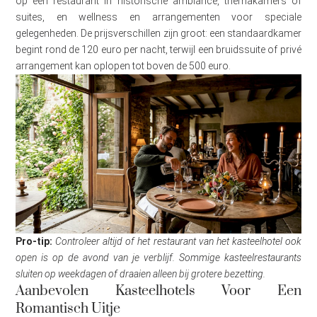
op een restaurant in historische ambiance, themakamers of
suites, en wellness en arrangementen voor speciale
gelegenheden. De prijsverschillen zijn groot: een standaardkamer
begint rond de 120 euro per nacht, terwijl een bruidssuite of privé
arrangement kan oplopen tot boven de 500 euro.
Pro-tip:
Controleer altijd of het restaurant van het kasteelhotel ook
open is op de avond van je verblijf. Sommige kasteelrestaurants
sluiten op weekdagen of draaien alleen bij grotere bezetting.
Aanbevolen Kasteelhotels Voor Een
Romantisch Uitje