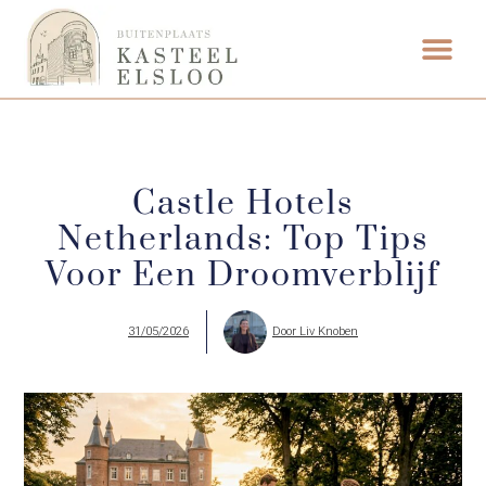
ETEN & DRI
Castle Hotels
Netherlands: Top Tips
Voor Een Droomverblijf
31/05/2026
Door
Liv Knoben