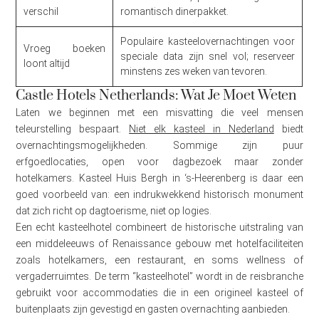
verschil
romantisch dinerpakket.
Populaire kasteelovernachtingen voor
Vroeg boeken
speciale data zijn snel vol; reserveer
loont altijd
minstens zes weken van tevoren.
Castle Hotels Netherlands: Wat Je Moet Weten
Laten we beginnen met een misvatting die veel mensen
teleurstelling bespaart.
Niet elk kasteel in Nederland
biedt
overnachtingsmogelijkheden. Sommige zijn puur
erfgoedlocaties, open voor dagbezoek maar zonder
hotelkamers. Kasteel Huis Bergh in ‘s-Heerenberg is daar een
goed voorbeeld van: een indrukwekkend historisch monument
dat zich richt op dagtoerisme, niet op logies.
Een echt kasteelhotel combineert de historische uitstraling van
een middeleeuws of Renaissance gebouw met hotelfaciliteiten
zoals hotelkamers, een restaurant, en soms wellness of
vergaderruimtes. De term “kasteelhotel” wordt in de reisbranche
gebruikt voor accommodaties die in een origineel kasteel of
buitenplaats zijn gevestigd en gasten overnachting aanbieden.