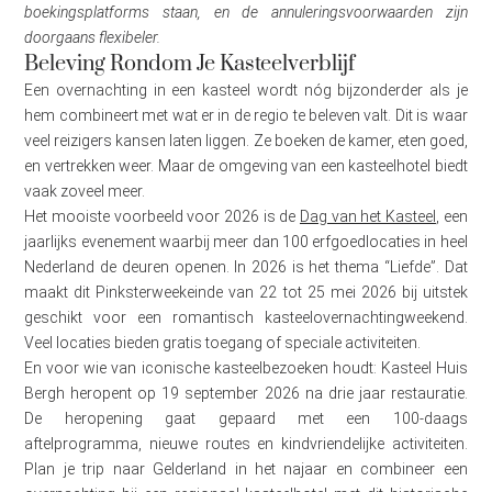
boekingsplatforms staan, en de annuleringsvoorwaarden zijn
doorgaans flexibeler.
Beleving Rondom Je Kasteelverblijf
Een overnachting in een kasteel wordt nóg bijzonderder als je
hem combineert met wat er in de regio te beleven valt. Dit is waar
veel reizigers kansen laten liggen. Ze boeken de kamer, eten goed,
en vertrekken weer. Maar de omgeving van een kasteelhotel biedt
vaak zoveel meer.
Het mooiste voorbeeld voor 2026 is de
Dag van het Kasteel
, een
jaarlijks evenement waarbij meer dan 100 erfgoedlocaties in heel
Nederland de deuren openen. In 2026 is het thema “Liefde”. Dat
maakt dit Pinksterweekeinde van 22 tot 25 mei 2026 bij uitstek
geschikt voor een romantisch kasteelovernachtingweekend.
Veel locaties bieden gratis toegang of speciale activiteiten.
En voor wie van iconische kasteelbezoeken houdt: Kasteel Huis
Bergh heropent op 19 september 2026 na drie jaar restauratie.
De heropening gaat gepaard met een 100-daags
aftelprogramma, nieuwe routes en kindvriendelijke activiteiten.
Plan je trip naar Gelderland in het najaar en combineer een