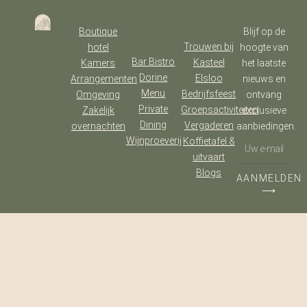
Boutique
Blijf op de
Trouwen bij
hotel
hoogte van
Bar Bistro
Kasteel
Kamers
het laatste
Dorine
Elsloo
Arrangementen
nieuws en
Menu
Bedrijfsfeest
Omgeving
ontvang
Private
Groepsactiviteiten
Zakelijk
exclusieve
Dining
Vergaderen
overnachten
aanbiedingen.
Wijnproeverij
Koffietafel &
uitvaart
Blogs
AANMELDEN
⟶