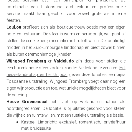
locatie beschikt over een binnenplein en privétuinen. De
combinatie van historische architectuur en professionele
service maakt haar geschikt voor zowel grote als intieme
feesten.
LouLou
profileert zich als boutique trouwlocatie met een eigen
hotel en restaurant. De sfeer is warm en persoonlijk, wat past bij
stellen die een kleinere, meer intieme bruiloft willen. De locatie ligt
midden in het Zuid-Limburgse landschap en biedt zowel binnen
als buiten ceremoniemogelijkheden.
Wijngoed Fromberg
en
Valdeludo
zijn ideaal voor stellen die
een buitenlandse sfeer zoeken zonder Nederland te verlaten.
Het
heuvellandschap en het Gulpdal
geven deze locaties een bijna
Toscaanse uitstraling. Wijngoed Fromberg voegt daar nog een
eigen wijnproductie aan toe, wat unieke mogelijkheden biedt voor
de catering.
Hoeve Groenendaal
richt zich op weiland en natuur als
hoofdingrediënten. De locatie is bij uitstek geschikt voor stellen
die vrijheid en ruimte willen, met een rustieke uitstraling als basis.
Kasteel Limbricht: exclusief, romantisch, privéafhuur
met bruidssuite