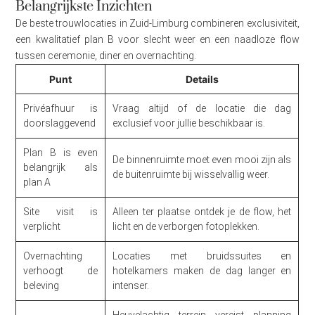
Belangrijkste Inzichten
De beste trouwlocaties in Zuid-Limburg combineren exclusiviteit,
een kwalitatief plan B voor slecht weer en een naadloze flow
tussen ceremonie, diner en overnachting.
Punt
Details
Privéafhuur is
Vraag altijd of de locatie die dag
doorslaggevend
exclusief voor jullie beschikbaar is.
Plan B is even
De binnenruimte moet even mooi zijn als
belangrijk als
de buitenruimte bij wisselvallig weer.
plan A
Site visit is
Alleen ter plaatse ontdek je de flow, het
verplicht
licht en de verborgen fotoplekken.
Overnachting
Locaties met bruidssuites en
verhoogt de
hotelkamers maken de dag langer en
beleving
intenser.