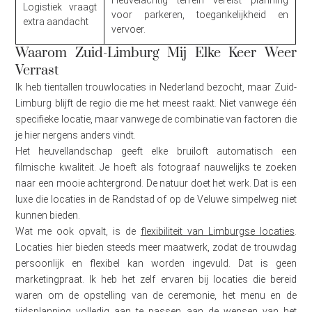
Heuvelachtig terrein vereist planning
Logistiek vraagt
voor parkeren, toegankelijkheid en
extra aandacht
vervoer.
Waarom Zuid-Limburg Mij Elke Keer Weer
Verrast
Ik heb tientallen trouwlocaties in Nederland bezocht, maar Zuid-
Limburg blijft de regio die me het meest raakt. Niet vanwege één
specifieke locatie, maar vanwege de combinatie van factoren die
je hier nergens anders vindt.
Het heuvellandschap geeft elke bruiloft automatisch een
filmische kwaliteit. Je hoeft als fotograaf nauwelijks te zoeken
naar een mooie achtergrond. De natuur doet het werk. Dat is een
luxe die locaties in de Randstad of op de Veluwe simpelweg niet
kunnen bieden.
Wat me ook opvalt, is de
flexibiliteit van Limburgse locaties
.
Locaties hier bieden steeds meer maatwerk, zodat de trouwdag
persoonlijk en flexibel kan worden ingevuld. Dat is geen
marketingpraat. Ik heb het zelf ervaren bij locaties die bereid
waren om de opstelling van de ceremonie, het menu en de
tijdsplanning volledig aan te passen aan de wensen van het