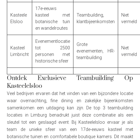
17e-eeuws
Kasteele
kasteel met
Teambuilding,
Niet
Elsloo
botanische tuin
klantbijeenkomsten
vermeld
en wandelroutes
Evenementlocatie
Grote
Kasteel
tot 2500
Niet
evenementen, HR-
Limbricht
personen met
vermeld
teambuilding
historische sfeer
Ontdek Exclusieve Teambuilding Op
Kasteelelsloo
Veel bedrijven ervaren dat het vinden van een bijzondere locatie
waar overnachting, fine dining en zakelijke bijeenkomsten
samenkomen een uitdaging kan zijn. De top 3 teambuilding
locaties in Limburg benadrukt juist deze combinatie als een
sleutel tot een geslaagd event. Bij Kasteelelsloo ervaar je als
team de unieke sfeer van een 17de-eeuws kasteel met
botanische tuinen en comfortabele boutique kamers. Dit maakt