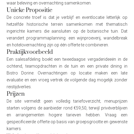
waar beleving en overnachting samenkomen.
Unieke Propositie
De concrete troef is dat je verblijf en eventlocatie letterlijk op
hetzelfde historische terrein samenkomen met thematisch
ingerichte kamers die aansluiten op de botanische tuin. Dat
verandert programmaplanning: een wijnproeverij, wandelbreak
en hotelovernachting zijn op één offerte te combineren.
Praktijkvoorbeeld
Een salesafdeling boekt een tweedaagse: vergaderideeën in de
ochtend, teamopdrachten in de tuin en een private dining in
Bistro Dorine. Overnachtingen op locatie maken een late
evaluatie en een vroeg vertrek de volgende dag mogelijk zonder
reistijdverlies.
Prijzen
De site vermeldt geen volledig tariefoverzicht; menuprijzen
starten volgens de aanbieder rond €59,50, terwijl privéverblijven
en arrangementen hogere tarieven hebben. Vraag een
gespecificeerde offerte op basis van groepsgrootte en gewenste
kamers.