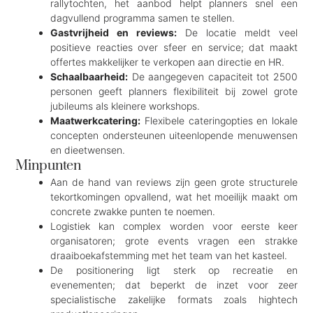
rallytochten, het aanbod helpt planners snel een
dagvullend programma samen te stellen.
Gastvrijheid en reviews:
De locatie meldt veel
positieve reacties over sfeer en service; dat maakt
offertes makkelijker te verkopen aan directie en HR.
Schaalbaarheid:
De aangegeven capaciteit tot 2500
personen geeft planners flexibiliteit bij zowel grote
jubileums als kleinere workshops.
Maatwerkcatering:
Flexibele cateringopties en lokale
concepten ondersteunen uiteenlopende menuwensen
en dieetwensen.
Minpunten
Aan de hand van reviews zijn geen grote structurele
tekortkomingen opvallend, wat het moeilijk maakt om
concrete zwakke punten te noemen.
Logistiek kan complex worden voor eerste keer
organisatoren; grote events vragen een strakke
draaiboekafstemming met het team van het kasteel.
De positionering ligt sterk op recreatie en
evenementen; dat beperkt de inzet voor zeer
specialistische zakelijke formats zoals hightech