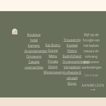
Boutique
Blijf op de
Trouwen bij
hotel
hoogte van
Bar Bistro
Kasteel
Kamers
het laatste
Dorine
Elsloo
Arrangementen
nieuws en
Menu
Bedrijfsfeest
Omgeving
ontvang
Private
Groepsactiviteiten
Zakelijk
exclusieve
Dining
Vergaderen
overnachten
aanbiedingen.
Wijnproeverij
Koffietafel &
uitvaart
Blogs
AANMELDEN
⟶