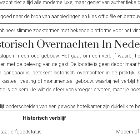
wacht niet altijd alle moderne luxe, maar geniet van authentieke de
k goed naar de bron van aanbiedingen en kies officiële en betro
bineer slimme zoektermen met bekende platforms voor het vin
storisch Overnachten In Ned
slapen in een oud gebouw. Het gaat om een verblijf waarbij het
ven met de beleving van de gast. De locatie is geen decor maar h
nd gangbaar is,
betekent historisch overnachten
in de praktijk: 
asteel, vesting of monumentaal gebouw, waarbij het verblijf he
e is de kern. Je wilt de sfeer van vroeger ervaren, maar je hoe
lijf onderscheiden van een gewone hotelkamer zijn duidelijk te 
Historisch verblijf
aal, erfgoedstatus
Modern of 