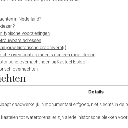
achten in Nederland?
 kiezen?
n typische voorzieningen
betrouwbare adressen
n jouw historische droomverblijf
rische overnachting méér is dan een mooi decor
storische overnachtingen bij Kasteel Elsloo
torisch overnachten
ichten
Details
slaapt daadwerkelijk in monumentaal erfgoed, niet slechts in de b
 kastelen tot watertorens: er zijn allerlei historische plekken vo