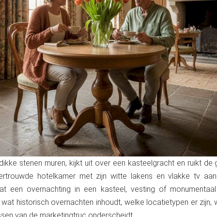
dikke stenen muren, kijkt uit over een kasteelgracht en ruikt d
ertrouwde hotelkamer met zijn witte lakens en vlakke tv aan
 dat een overnachting in een kasteel, vesting of monumentaa
ies wat historisch overnachten inhoudt, welke locatietypen er zijn,
ssen van de marketingtruc onderscheidt.