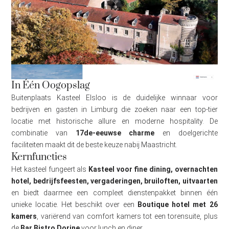
In Één Oogopslag
Buitenplaats Kasteel Elsloo is de duidelijke winnaar voor
bedrijven en gasten in Limburg die zoeken naar een top-tier
locatie met historische allure en moderne hospitality. De
combinatie van
17de-eeuwse charme
en doelgerichte
faciliteiten maakt dit de beste keuze nabij Maastricht.
Kernfuncties
Het kasteel fungeert als
Kasteel voor fine dining, overnachten
hotel, bedrijfsfeesten, vergaderingen, bruiloften, uitvaarten
en biedt daarmee een compleet dienstenpakket binnen één
unieke locatie. Het beschikt over een
Boutique hotel met 26
kamers
, variërend van comfort kamers tot een torensuite, plus
de
Bar Bistro Dorine
voor lunch en diner.