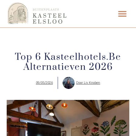
ETEN & DRI
Top 6 Kasteelhotels.be
Alternatieven 2026
09/05/2026
Door
Liv Knoben