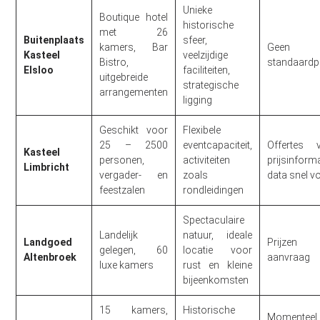
Unieke
Boutique hotel
historische
met 26
Buitenplaats
sfeer,
kamers, Bar
Geen
Kasteel
veelzijdige
Bistro,
standaardpr
Elsloo
faciliteiten,
uitgebreide
strategische
arrangementen
ligging
Geschikt voor
Flexibele
25 – 2500
eventcapaciteit,
Offertes 
Kasteel
personen,
activiteiten
prijsinforma
Limbricht
vergader- en
zoals
data snel v
feestzalen
rondleidingen
Spectaculaire
Landelijk
natuur, ideale
Landgoed
Prijzen
gelegen, 60
locatie voor
Altenbroek
aanvraag
luxe kamers
rust en kleine
bijeenkomsten
15 kamers,
Historische
Moment