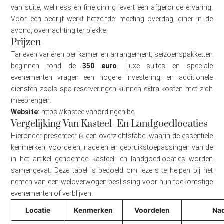
van suite, wellness en fine dining levert een afgeronde ervaring.
Voor een bedrijf werkt hetzelfde: meeting overdag, diner in de
avond, overnachting ter plekke.
Prijzen
Tarieven variëren per kamer en arrangement; seizoenspakketten
beginnen rond de
350 euro
. Luxe suites en speciale
evenementen vragen een hogere investering, en additionele
diensten zoals spa-reserveringen kunnen extra kosten met zich
meebrengen.
Website:
https://kasteelvanordingen.be
Vergelijking Van Kasteel- En Landgoedlocaties
Hieronder presenteer ik een overzichtstabel waarin de essentiële
kenmerken, voordelen, nadelen en gebruikstoepassingen van de
in het artikel genoemde kasteel- en landgoedlocaties worden
samengevat. Deze tabel is bedoeld om lezers te helpen bij het
nemen van een weloverwogen beslissing voor hun toekomstige
evenementen of verblijven.
Locatie
Kenmerken
Voordelen
Na