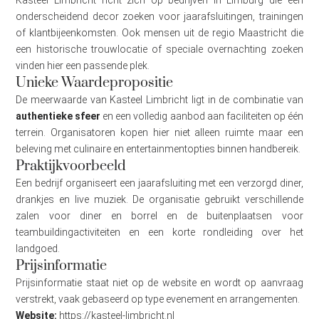
Kasteel Limbricht richt zich op bedrijven in Limburg die een
onderscheidend decor zoeken voor jaarafsluitingen, trainingen
of klantbijeenkomsten. Ook mensen uit de regio Maastricht die
een historische trouwlocatie of speciale overnachting zoeken
vinden hier een passende plek.
Unieke Waardepropositie
De meerwaarde van Kasteel Limbricht ligt in de combinatie van
authentieke sfeer
en een volledig aanbod aan faciliteiten op één
terrein. Organisatoren kopen hier niet alleen ruimte maar een
beleving met culinaire en entertainmentopties binnen handbereik.
Praktijkvoorbeeld
Een bedrijf organiseert een jaarafsluiting met een verzorgd diner,
drankjes en live muziek. De organisatie gebruikt verschillende
zalen voor diner en borrel en de buitenplaatsen voor
teambuildingactiviteiten en een korte rondleiding over het
landgoed.
Prijsinformatie
Prijsinformatie staat niet op de website en wordt op aanvraag
verstrekt, vaak gebaseerd op type evenement en arrangementen.
Website:
https://kasteel-limbricht.nl