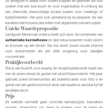
Dit landgoed is ideaal voor oudere koppels en gezinnen die rust
zoeken met een luxe touch en voor organisaties in Limburg die
een sfeervolle, kleinschalige locatie zoeken voor meetings of
bedrijfsfeesten. Het past ook uitstekend bij bruidsparen die een
karaktervolle trouwlocatie willen met uitgebreide culinaire opties.
Unieke Waardepropositie
Landgoed Altenbroek onderscheidt zich door de combinatie van
authentieke kasteelhoeve
en rijke natuurwaarden zoals vijvers
en bronnen op één terrein. Die mix levert zowel visuele charme
voor evenementen als een stille omgeving voor zakelijke
concentratie.
Praktijkvoorbeeld
Stel je een bruiloft voor waarbij de receptie plaatsvindt naast een
van de vijvers terwijl de gasten het uitzicht bewonderen. Het paar
gebruikt zowel binnenruimtes als buitenlocaties voor foto s en
geniet van een gastronomisch diner dat naadloos aansluit bij het
landelijke decor.
Prijs
De website vermeldt geen concrete kamerprijzen; bezoekers
worden uitgenodigd om direct te boeken voor de beste en