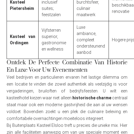
Kasteel
inclusief
burchtsfeer,
beschikb
Pietersheim
suites;
culinair
renovatie
feestzalen
maatwerk
Luxe
Vijfsterren
ambiance,
Kasteel van
superior,
compleet
Hogere prij
Ordingen
gastronomie
ondersteunend
en wellness
aanbod
Ontdek De Perfecte Combinatie Van Historie
En Luxe Voor Uw Evenementen
Veel bedrijven en particulieren ervaren het lastige dilemma om
een locatie te vinden die zowel authentiek als veelzijdig is voor
vergaderingen, bruiloften of bedrijfsfeesten. U wilt een
kasteelhotel kiezen waar niet alleen
historische charme
centraal
staat maar ook een moderne gastvrijheid die aan al uw wensen
voldoet. Bovendien zoekt u een plek die culinaire beleving en
comfortabele overnachtingen moeiteloos integreert.
Bij Buitenplaats Kasteel Elsloo treft u precies die unieke mix. Hier
zijn alle faciliteiten aanwezig om van uw speciale moment een