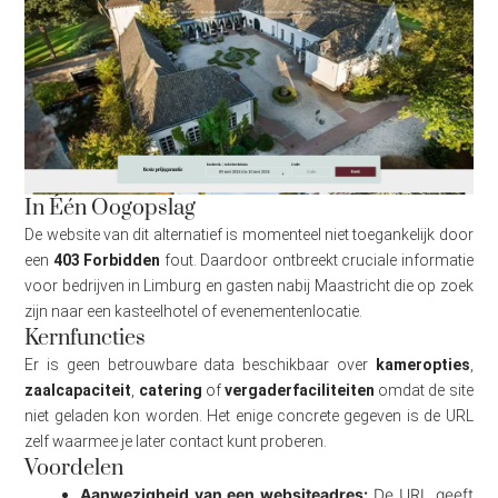
In Één Oogopslag
De website van dit alternatief is momenteel niet toegankelijk door
een
403 Forbidden
fout. Daardoor ontbreekt cruciale informatie
voor bedrijven in Limburg en gasten nabij Maastricht die op zoek
zijn naar een kasteelhotel of evenementenlocatie.
Kernfuncties
Er is geen betrouwbare data beschikbaar over
kameropties
,
zaalcapaciteit
,
catering
of
vergaderfaciliteiten
omdat de site
niet geladen kon worden. Het enige concrete gegeven is de URL
zelf waarmee je later contact kunt proberen.
Voordelen
Aanwezigheid van een websiteadres:
De URL geeft