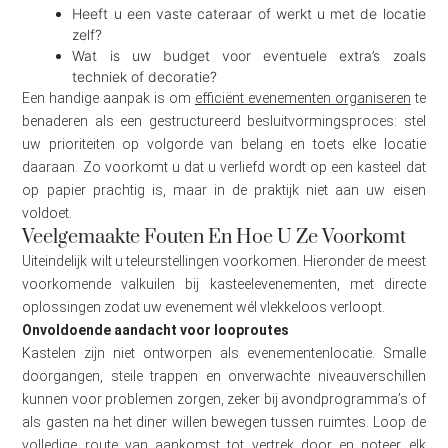
Heeft u een vaste cateraar of werkt u met de locatie
zelf?
Wat is uw budget voor eventuele extra’s zoals
techniek of decoratie?
Een handige aanpak is om
efficiënt evenementen organiseren
te
benaderen als een gestructureerd besluitvormingsproces: stel
uw prioriteiten op volgorde van belang en toets elke locatie
daaraan. Zo voorkomt u dat u verliefd wordt op een kasteel dat
op papier prachtig is, maar in de praktijk niet aan uw eisen
voldoet.
Veelgemaakte Fouten En Hoe U Ze Voorkomt
Uiteindelijk wilt u teleurstellingen voorkomen. Hieronder de meest
voorkomende valkuilen bij kasteelevenementen, met directe
oplossingen zodat uw evenement wél vlekkeloos verloopt.
Onvoldoende aandacht voor looproutes
Kastelen zijn niet ontworpen als evenementenlocatie. Smalle
doorgangen, steile trappen en onverwachte niveauverschillen
kunnen voor problemen zorgen, zeker bij avondprogramma’s of
als gasten na het diner willen bewegen tussen ruimtes. Loop de
volledige route van aankomst tot vertrek door en noteer elk