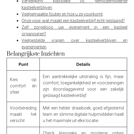
Vergelijking: klassieke vs. gemoderniseerde
kasteelverblijven
Veelgemaakte fouten en hoe u ze voorkomt
Onze visie: wat maakt een kasteelverblijf écht geslaagd?
Zelf zorgeloos uw evenement in een kasteel
organiseren?
Veelgestelde vragen over kasteelverblijven en
evenementen
Belangrijkste Inzichten
Punt
Details
Een aantrekkelijke uitstraling is fijn, maar
Kies op
comfort, toegankelijkheid en voorzieningen
comfort én
zijn doorslaggevend voor een zakelijk
sfeer
geslaagd kasteelverblijf.
Voorbereiding
Met een helder draaiboek, goed afgestemd
maakt het
team en slimme digitale hulpmiddelen haalt
verschil
u het maximale uit elke locatie.
Check klassieke en moderne opties