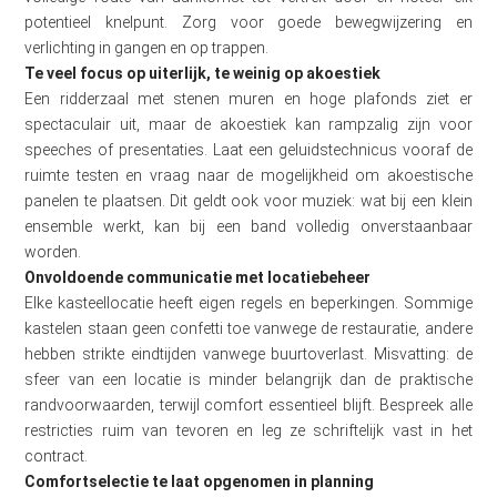
potentieel knelpunt. Zorg voor goede bewegwijzering en
verlichting in gangen en op trappen.
Te veel focus op uiterlijk, te weinig op akoestiek
Een ridderzaal met stenen muren en hoge plafonds ziet er
spectaculair uit, maar de akoestiek kan rampzalig zijn voor
speeches of presentaties. Laat een geluidstechnicus vooraf de
ruimte testen en vraag naar de mogelijkheid om akoestische
panelen te plaatsen. Dit geldt ook voor muziek: wat bij een klein
ensemble werkt, kan bij een band volledig onverstaanbaar
worden.
Onvoldoende communicatie met locatiebeheer
Elke kasteellocatie heeft eigen regels en beperkingen. Sommige
kastelen staan geen confetti toe vanwege de restauratie, andere
hebben strikte eindtijden vanwege buurtoverlast. Misvatting: de
sfeer van een locatie is minder belangrijk dan de praktische
randvoorwaarden, terwijl comfort essentieel blijft. Bespreek alle
restricties ruim van tevoren en leg ze schriftelijk vast in het
contract.
Comfortselectie te laat opgenomen in planning