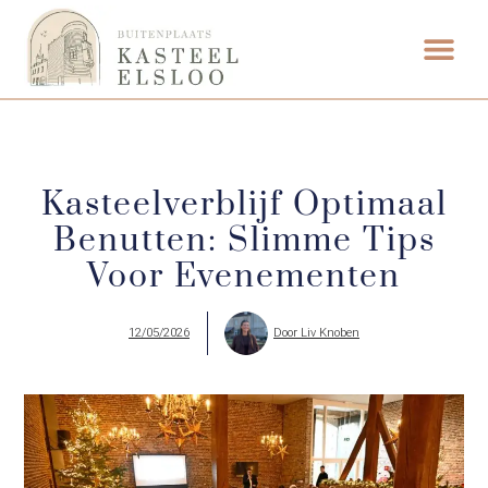
ETEN & DRI
Kasteelverblijf Optimaal
Benutten: Slimme Tips
Voor Evenementen
12/05/2026
Door
Liv Knoben