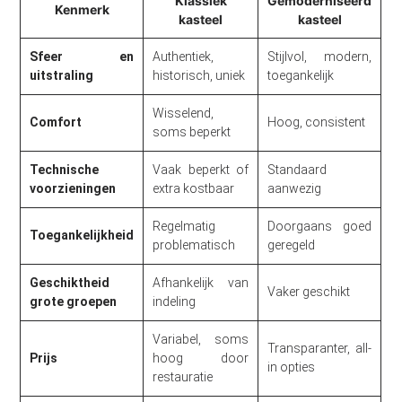
Klassiek
Gemoderniseerd
Kenmerk
kasteel
kasteel
Sfeer en
Authentiek,
Stijlvol, modern,
uitstraling
historisch, uniek
toegankelijk
Wisselend,
Comfort
Hoog, consistent
soms beperkt
Technische
Vaak beperkt of
Standaard
voorzieningen
extra kostbaar
aanwezig
Regelmatig
Doorgaans goed
Toegankelijkheid
problematisch
geregeld
Geschiktheid
Afhankelijk van
Vaker geschikt
grote groepen
indeling
Variabel, soms
Transparanter, all-
Prijs
hoog door
in opties
restauratie