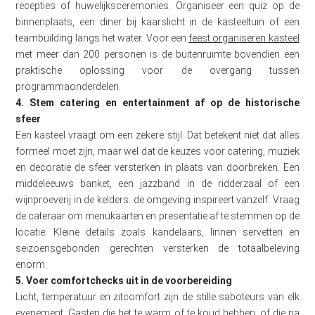
recepties of huwelijksceremonies. Organiseer een quiz op de
binnenplaats, een diner bij kaarslicht in de kasteeltuin of een
teambuilding langs het water. Voor een
feest organiseren kasteel
met meer dan 200 personen is de buitenruimte bovendien een
praktische oplossing voor de overgang tussen
programmaonderdelen.
4. Stem catering en entertainment af op de historische
sfeer
Een kasteel vraagt om een zekere stijl. Dat betekent niet dat alles
formeel moet zijn, maar wel dat de keuzes voor catering, muziek
en decoratie de sfeer versterken in plaats van doorbreken. Een
middeleeuws banket, een jazzband in de ridderzaal of een
wijnproeverij in de kelders: de omgeving inspireert vanzelf. Vraag
de cateraar om menukaarten en presentatie af te stemmen op de
locatie. Kleine details zoals kandelaars, linnen servetten en
seizoensgebonden gerechten versterken de totaalbeleving
enorm.
5. Voer comfortchecks uit in de voorbereiding
Licht, temperatuur en zitcomfort zijn de stille saboteurs van elk
evenement. Gasten die het te warm of te koud hebben, of die na