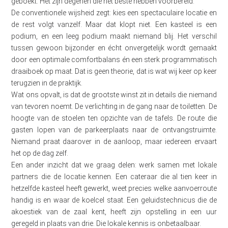
geboekt. Het zijn degenen die het beste hebben voorbereid.
De conventionele wijsheid zegt: kies een spectaculaire locatie en
de rest volgt vanzelf. Maar dat klopt niet. Een kasteel is een
podium, en een leeg podium maakt niemand blij. Het verschil
tussen gewoon bijzonder en écht onvergetelijk wordt gemaakt
door een optimale comfortbalans én een sterk programmatisch
draaiboek op maat. Dat is geen theorie, dat is wat wij keer op keer
terugzien in de praktijk.
Wat ons opvalt, is dat de grootste winst zit in details die niemand
van tevoren noemt. De verlichting in de gang naar de toiletten. De
hoogte van de stoelen ten opzichte van de tafels. De route die
gasten lopen van de parkeerplaats naar de ontvangstruimte.
Niemand praat daarover in de aanloop, maar iedereen ervaart
het op de dag zelf.
Een ander inzicht dat we graag delen: werk samen met lokale
partners die de locatie kennen. Een cateraar die al tien keer in
hetzelfde kasteel heeft gewerkt, weet precies welke aanvoerroute
handig is en waar de koelcel staat. Een geluidstechnicus die de
akoestiek van de zaal kent, heeft zijn opstelling in een uur
geregeld in plaats van drie. Die lokale kennis is onbetaalbaar.