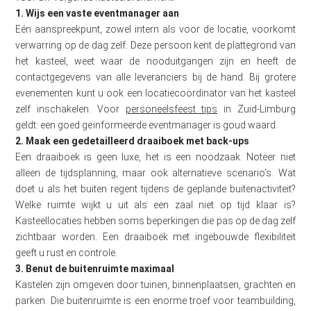
1. Wijs een vaste eventmanager aan
Eén aanspreekpunt, zowel intern als voor de locatie, voorkomt
verwarring op de dag zelf. Deze persoon kent de plattegrond van
het kasteel, weet waar de nooduitgangen zijn en heeft de
contactgegevens van alle leveranciers bij de hand. Bij grotere
evenementen kunt u ook een locatiecoördinator van het kasteel
zelf inschakelen. Voor
personeelsfeest tips
in Zuid-Limburg
geldt: een goed geïnformeerde eventmanager is goud waard.
2. Maak een gedetailleerd draaiboek met back-ups
Een draaiboek is geen luxe, het is een noodzaak. Noteer niet
alleen de tijdsplanning, maar ook alternatieve scenario’s. Wat
doet u als het buiten regent tijdens de geplande buitenactiviteit?
Welke ruimte wijkt u uit als een zaal niet op tijd klaar is?
Kasteellocaties hebben soms beperkingen die pas op de dag zelf
zichtbaar worden. Een draaiboek met ingebouwde flexibiliteit
geeft u rust en controle.
3. Benut de buitenruimte maximaal
Kastelen zijn omgeven door tuinen, binnenplaatsen, grachten en
parken. Die buitenruimte is een enorme troef voor teambuilding,