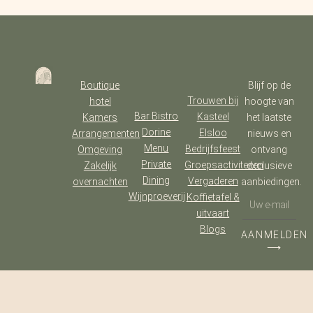
Boutique
Blijf op de
Trouwen bij
hotel
hoogte van
Bar Bistro
Kasteel
Kamers
het laatste
Dorine
Elsloo
Arrangementen
nieuws en
Menu
Bedrijfsfeest
Omgeving
ontvang
Private
Groepsactiviteiten
Zakelijk
exclusieve
Dining
Vergaderen
overnachten
aanbiedingen.
Wijnproeverij
Koffietafel &
uitvaart
Blogs
AANMELDEN
⟶