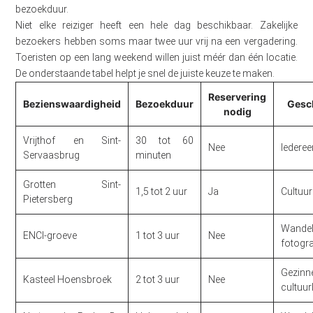
bezoekduur.
Niet elke reiziger heeft een hele dag beschikbaar. Zakelijke
bezoekers hebben soms maar twee uur vrij na een vergadering.
Toeristen op een lang weekend willen juist méér dan één locatie.
De onderstaande tabel helpt je snel de juiste keuze te maken.
Reservering
Bezienswaardigheid
Bezoekduur
Gesc
nodig
Vrijthof en Sint-
30 tot 60
Nee
Iederee
Servaasbrug
minuten
Grotten Sint-
1,5 tot 2 uur
Ja
Cultuur
Pietersberg
Wandel
ENCI-groeve
1 tot 3 uur
Nee
fotogr
Gezinn
Kasteel Hoensbroek
2 tot 3 uur
Nee
cultuur