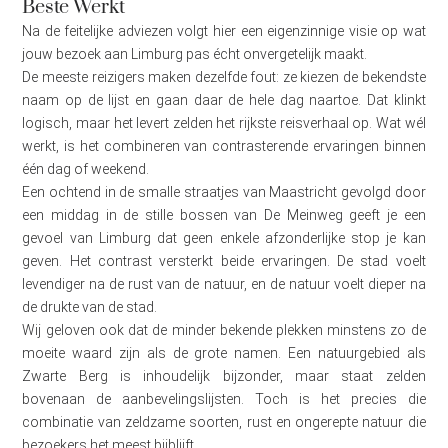
Beste Werkt
Na de feitelijke adviezen volgt hier een eigenzinnige visie op wat
jouw bezoek aan Limburg pas écht onvergetelijk maakt.
De meeste reizigers maken dezelfde fout: ze kiezen de bekendste
naam op de lijst en gaan daar de hele dag naartoe. Dat klinkt
logisch, maar het levert zelden het rijkste reisverhaal op. Wat wél
werkt, is het combineren van contrasterende ervaringen binnen
één dag of weekend.
Een ochtend in de smalle straatjes van Maastricht gevolgd door
een middag in de stille bossen van De Meinweg geeft je een
gevoel van Limburg dat geen enkele afzonderlijke stop je kan
geven. Het contrast versterkt beide ervaringen. De stad voelt
levendiger na de rust van de natuur, en de natuur voelt dieper na
de drukte van de stad.
Wij geloven ook dat de minder bekende plekken minstens zo de
moeite waard zijn als de grote namen. Een natuurgebied als
Zwarte Berg is inhoudelijk bijzonder, maar staat zelden
bovenaan de aanbevelingslijsten. Toch is het precies die
combinatie van zeldzame soorten, rust en ongerepte natuur die
bezoekers het meest bijblijft.