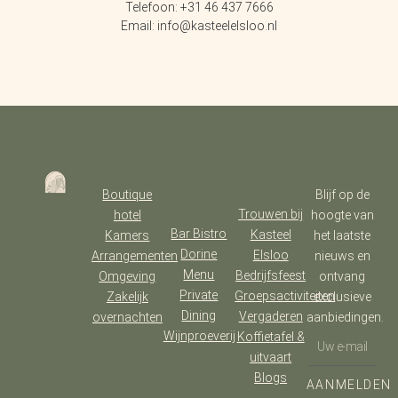
Telefoon: +31 46 437 7666
Email: info@kasteelelsloo.nl
Boutique
Blijf op de
Trouwen bij
hotel
hoogte van
Bar Bistro
Kasteel
Kamers
het laatste
Dorine
Elsloo
Arrangementen
nieuws en
Menu
Bedrijfsfeest
Omgeving
ontvang
Private
Groepsactiviteiten
Zakelijk
exclusieve
Dining
Vergaderen
overnachten
aanbiedingen.
Wijnproeverij
Koffietafel &
uitvaart
Blogs
AANMELDEN