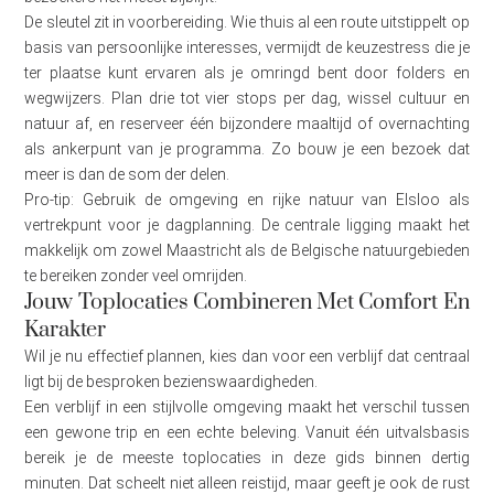
De sleutel zit in voorbereiding. Wie thuis al een route uitstippelt op
basis van persoonlijke interesses, vermijdt de keuzestress die je
ter plaatse kunt ervaren als je omringd bent door folders en
wegwijzers. Plan drie tot vier stops per dag, wissel cultuur en
natuur af, en reserveer één bijzondere maaltijd of overnachting
als ankerpunt van je programma. Zo bouw je een bezoek dat
meer is dan de som der delen.
Pro-tip: Gebruik de omgeving en rijke natuur van Elsloo als
vertrekpunt voor je dagplanning. De centrale ligging maakt het
makkelijk om zowel Maastricht als de Belgische natuurgebieden
te bereiken zonder veel omrijden.
Jouw Toplocaties Combineren Met Comfort En
Karakter
Wil je nu effectief plannen, kies dan voor een verblijf dat centraal
ligt bij de besproken bezienswaardigheden.
Een verblijf in een stijlvolle omgeving maakt het verschil tussen
een gewone trip en een echte beleving. Vanuit één uitvalsbasis
bereik je de meeste toplocaties in deze gids binnen dertig
minuten. Dat scheelt niet alleen reistijd, maar geeft je ook de rust