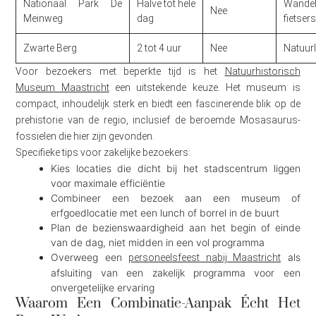
Nationaal Park De
Halve tot hele
Wandel
Nee
Meinweg
dag
fietser
Zwarte Berg
2 tot 4 uur
Nee
Natuur
Voor bezoekers met beperkte tijd is het
Natuurhistorisch
Museum Maastricht
een uitstekende keuze. Het museum is
compact, inhoudelijk sterk en biedt een fascinerende blik op de
prehistorie van de regio, inclusief de beroemde Mosasaurus-
fossielen die hier zijn gevonden.
Specifieke tips voor zakelijke bezoekers:
Kies locaties die dicht bij het stadscentrum liggen
voor maximale efficiëntie
Combineer een bezoek aan een museum of
erfgoedlocatie met een lunch of borrel in de buurt
Plan de bezienswaardigheid aan het begin of einde
van de dag, niet midden in een vol programma
Overweeg een
als
personeelsfeest nabij Maastricht
afsluiting van een zakelijk programma voor een
onvergetelijke ervaring
Waarom Een Combinatie-Aanpak Écht Het