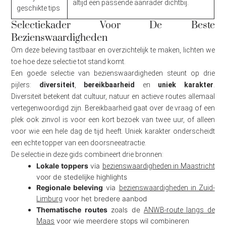
altijd een passende aanrader dichtbij.
geschikte tips
Selectiekader Voor De Beste
Bezienswaardigheden
Om deze beleving tastbaar en overzichtelijk te maken, lichten we
toe hoe deze selectie tot stand komt.
Een goede selectie van bezienswaardigheden steunt op drie
pijlers:
diversiteit
,
bereikbaarheid
en
uniek karakter
.
Diversiteit betekent dat cultuur, natuur en actieve routes allemaal
vertegenwoordigd zijn. Bereikbaarheid gaat over de vraag of een
plek ook zinvol is voor een kort bezoek van twee uur, of alleen
voor wie een hele dag de tijd heeft. Uniek karakter onderscheidt
een echte topper van een doorsneeatractie.
De selectie in deze gids combineert drie bronnen:
Lokale toppers
via
bezienswaardigheden in Maastricht
voor de stedelijke highlights
Regionale beleving
via
bezienswaardigheden in Zuid-
voor het bredere aanbod
Limburg
Thematische routes
zoals de
ANWB-route langs de
voor wie meerdere stops wil combineren
Maas