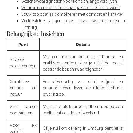
Bezienswaardigheden voor korte én lange verblijven
Waarom een combinatie-aanpak écht het beste werkt
Jouw toplocaties combineren met comfort en karakter
Veelgestelde vragen over bezienswaardigheden in
Limburg
Belangrijkste Inzichten
Punt
Details
Met een mix van culturele, natuurlijke en
Strakke
praktische criteria kies je altijd de meest
selectiecriteria
passende bezienswaardigheden.
Combineer
Een afwisseling van stad, erfgoed en
cultuur en
natuurgebieden levert de rijkste Limburg-
natuur
ervaring op.
Slim routes
Met regionale kaarten en themaroutes plan
combineren
je efficiënt een dag of weekend.
Voor elk
Of je nu kort of lang in Limburg bent, er is
verblijf