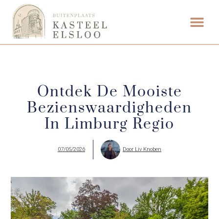
ETEN & DRI
Ontdek De Mooiste
Bezienswaardigheden
In Limburg Regio
07/05/2026
Door
Liv Knoben