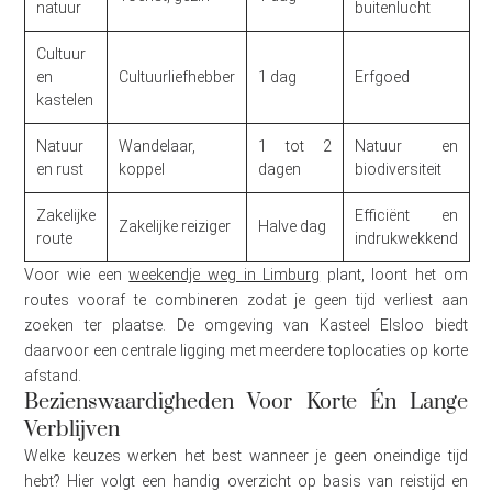
natuur
buitenlucht
Cultuur
en
Cultuurliefhebber
1 dag
Erfgoed
kastelen
Natuur
Wandelaar,
1 tot 2
Natuur en
en rust
koppel
dagen
biodiversiteit
Zakelijke
Efficiënt en
Zakelijke reiziger
Halve dag
route
indrukwekkend
Voor wie een
weekendje weg in Limburg
plant, loont het om
routes vooraf te combineren zodat je geen tijd verliest aan
zoeken ter plaatse. De omgeving van Kasteel Elsloo biedt
daarvoor een centrale ligging met meerdere toplocaties op korte
afstand.
Bezienswaardigheden Voor Korte Én Lange
Verblijven
Welke keuzes werken het best wanneer je geen oneindige tijd
hebt? Hier volgt een handig overzicht op basis van reistijd en