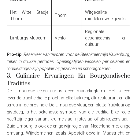
Het Witte Stadje
Witgekalkte
Thorn
Thorn
middeleeuwse gevels
Regionale
Limburgs Museum
Venlo
geschiedenis en
cultuur
Pro-tip:
Reserveer van tevoren voor de Steenkolenmijn Valkenburg,
zeker in drukke periodes. Openingstijden wisselen per seizoen en
rondleidingen zijn populair bij gezinnen en schoolgroepen.
3. Culinaire Ervaringen En Bourgondische
Tradities
De Limburgse eetcultuur is geen marketingterm. Het is een
levende traditie die je proeft in elke bakkerij, elk restaurant en elk
terras in de provincie. De Limburgse vlaai, een platte fruitvlaai op
gistdeeg, is het bekendste symbool van die traditie. Elke regio
heeft zijn eigen variant: kruimelvlaai, rijstevlaai of abrikozenvlaai.
Zuid-Limburg is ook de enige wijnregio van Nederland met enige
omvang. Wijndomeinen zoals Apostelhoeve in Maastricht en