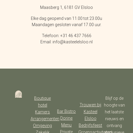
Maasberg 1, 6181 GV Elsloo
Elke dag geopend van 11.00 tot 23.00u
Maandagen gesloten vanaf 17.00 uur.
Telefoon: +31 46 437 7666
Email: info@kasteelelsloo.nl
Boutique
Blijf op de
Trouwen bij
hotel
hoogte van
Bar Bistro
Kasteel
Kamers
het laatste
Dorine
Elsloo
Arrangementen
nieuws en
Menu
Bedrijfsfeest
Omgeving
ontvang
Private
Groepsactiviteiten
Zakelijk
exclusieve