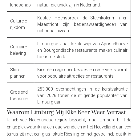
landschap
natuur die uniek zijn in Nederland.
Kasteel Hoensbroek, de Steenkolenmijn en
Culturele
Maastricht zijn bezienswaardigheden van
rijkdom
nationaal niveau.
Limburgse vlaai, lokale wijn van Apostelhoeve
Culinaire
en Bourgondische restaurants maken culinair
beleving
toerisme sterk.
Slim
Kies één regio per bezoek en reserveer vooraf
plannen
voor populaire attracties en restaurants.
253.000 overnachtingen in de kerstvakantie
Groeiend
van 2026 tonen de stijgende populariteit van
toerisme
Limburg aan.
Waarom Limburg Mij Elke Keer Weer Verrast
Ik heb veel Nederlandse regio’s bezocht, maar Limburg blijft de
enige plek waar ik na een dag wandelen in het Heuvelland aan een
terras zit met een glas lokale Riesling en het gevoel heb dat ik in