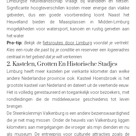
Limburgse heuvellandschap vraagt bij wandelen en fietsen.
Significante hoogteverschillen kosten meer energie dan vlakke
gebieden, dus een goede voorbereiding loont. Naast het
Heuvelland bieden de Maasplassen in Midden-Limburg
mogelijkheden voor watersport, kanoën en rustig genieten aan
het water.
Pro-tip:
Bekijk de
fietsroutes door Limburg
voordat je vertrekt.
Kies een route die past bij je conditie en reserveer een logeeradres
centraal in het gebied dat je wilt verkennen.
2. Kastelen, Grotten En Historische Stadjes
Limburg heeft meer kastelen per vierkante kilometer dan welke
andere Nederlandse provincie ook. Kasteel Hoensbroek is het
grootste kasteel van Nederland en dateert uit de veertiende eeuw.
Het is volledig gerestaureerd en toegankelijk voor bezoekers, met
rondleidingen die de middeleeuwse geschiedenis tot leven
brengen.
De Steenkolenmijn Valkenburg is een andere bezienswaardigheid
die je niet mag missen. Onder de heuvels van Valkenburg liggen
kilometers aan mergelgangen die vroeger als mijn dienden en nu
als museum.
De entreeprijs
voor culturele attracties zoals de