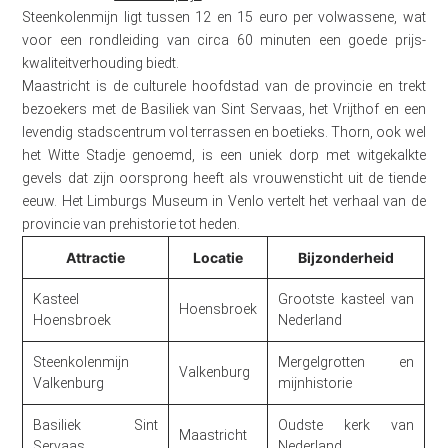
Steenkolenmijn ligt tussen 12 en 15 euro per volwassene, wat
voor een rondleiding van circa 60 minuten een goede prijs-
kwaliteitverhouding biedt.
Maastricht is de culturele hoofdstad van de provincie en trekt
bezoekers met de Basiliek van Sint Servaas, het Vrijthof en een
levendig stadscentrum vol terrassen en boetieks. Thorn, ook wel
het Witte Stadje genoemd, is een uniek dorp met witgekalkte
gevels dat zijn oorsprong heeft als vrouwensticht uit de tiende
eeuw. Het Limburgs Museum in Venlo vertelt het verhaal van de
provincie van prehistorie tot heden.
Attractie
Locatie
Bijzonderheid
Kasteel
Grootste kasteel van
Hoensbroek
Hoensbroek
Nederland
Steenkolenmijn
Mergelgrotten en
Valkenburg
Valkenburg
mijnhistorie
Basiliek Sint
Oudste kerk van
Maastricht
Servaas
Nederland