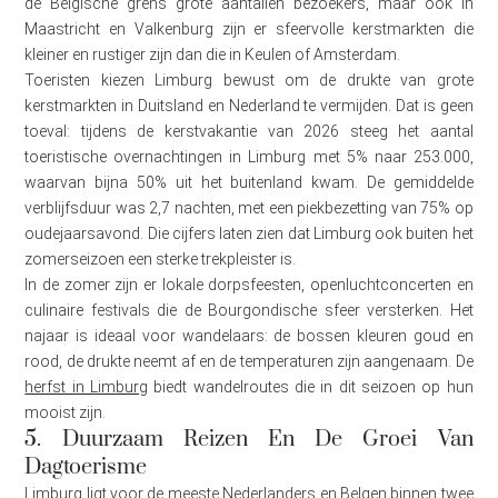
de Belgische grens grote aantallen bezoekers, maar ook in
Maastricht en Valkenburg zijn er sfeervolle kerstmarkten die
kleiner en rustiger zijn dan die in Keulen of Amsterdam.
Toeristen kiezen Limburg bewust om de drukte van grote
kerstmarkten in Duitsland en Nederland te vermijden. Dat is geen
toeval: tijdens de kerstvakantie van 2026 steeg het aantal
toeristische overnachtingen in Limburg met 5% naar 253.000,
waarvan bijna 50% uit het buitenland kwam. De gemiddelde
verblijfsduur was 2,7 nachten, met een piekbezetting van 75% op
oudejaarsavond. Die cijfers laten zien dat Limburg ook buiten het
zomerseizoen een sterke trekpleister is.
In de zomer zijn er lokale dorpsfeesten, openluchtconcerten en
culinaire festivals die de Bourgondische sfeer versterken. Het
najaar is ideaal voor wandelaars: de bossen kleuren goud en
rood, de drukte neemt af en de temperaturen zijn aangenaam. De
herfst in Limburg
biedt wandelroutes die in dit seizoen op hun
mooist zijn.
5. Duurzaam Reizen En De Groei Van
Dagtoerisme
Limburg ligt voor de meeste Nederlanders en Belgen binnen twee