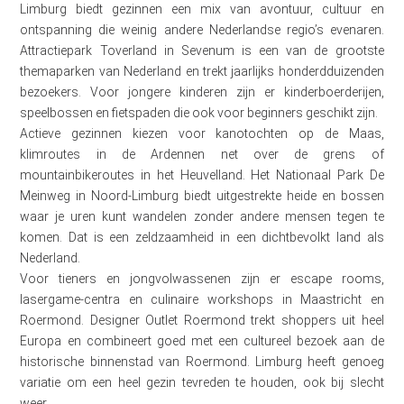
Limburg biedt gezinnen een mix van avontuur, cultuur en
ontspanning die weinig andere Nederlandse regio’s evenaren.
Attractiepark Toverland in Sevenum is een van de grootste
themaparken van Nederland en trekt jaarlijks honderdduizenden
bezoekers. Voor jongere kinderen zijn er kinderboerderijen,
speelbossen en fietspaden die ook voor beginners geschikt zijn.
Actieve gezinnen kiezen voor kanotochten op de Maas,
klimroutes in de Ardennen net over de grens of
mountainbikeroutes in het Heuvelland. Het Nationaal Park De
Meinweg in Noord-Limburg biedt uitgestrekte heide en bossen
waar je uren kunt wandelen zonder andere mensen tegen te
komen. Dat is een zeldzaamheid in een dichtbevolkt land als
Nederland.
Voor tieners en jongvolwassenen zijn er escape rooms,
lasergame-centra en culinaire workshops in Maastricht en
Roermond. Designer Outlet Roermond trekt shoppers uit heel
Europa en combineert goed met een cultureel bezoek aan de
historische binnenstad van Roermond. Limburg heeft genoeg
variatie om een heel gezin tevreden te houden, ook bij slecht
weer.