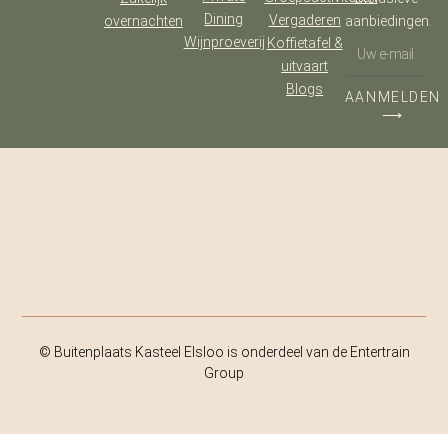
Dining
Vergaderen
overnachten
aanbiedingen.
Wijnproeverij
Koffietafel &
uitvaart
Blogs
AANMELDEN
⟶
© Buitenplaats Kasteel Elsloo is onderdeel van de Entertrain
Group