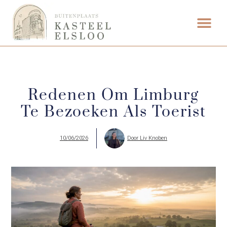
ETEN & DRI
Redenen Om Limburg
Te Bezoeken Als Toerist
10/06/2026
Door
Liv Knoben