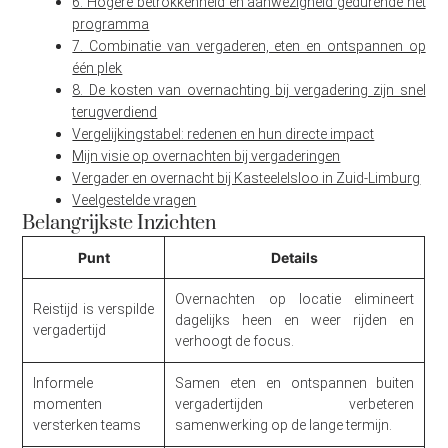
6. Hogere betrokkenheid en aanwezigheid gedurende het
programma
7. Combinatie van vergaderen, eten en ontspannen op
één plek
8. De kosten van overnachting bij vergadering zijn snel
terugverdiend
Vergelijkingstabel: redenen en hun directe impact
Mijn visie op overnachten bij vergaderingen
Vergader en overnacht bij Kasteelelsloo in Zuid-Limburg
Veelgestelde vragen
Belangrijkste Inzichten
Punt
Details
Overnachten op locatie elimineert
Reistijd is verspilde
dagelijks heen en weer rijden en
vergadertijd
verhoogt de focus.
Informele
Samen eten en ontspannen buiten
momenten
vergadertijden verbeteren
versterken teams
samenwerking op de lange termijn.