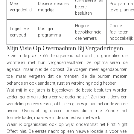
Creatievere en
Meer
Diepere sessies
Programma 
betere
vergadertijd
mogelijk
te vol planne
besluiten
Hogere
Goede
Logistieke
Rustiger
betrokkenheid
faciliteiten
eenvoud
programma
deelnemers
noodzakelijk
Mijn Visie Op Overnachten Bij Vergaderingen
Ik zie in de praktijk één terugkerend patroon bij organisaties die
worstelen met hun vergaderresultaten: ze optimaliseren de
agenda, maar niet de context. Ze voegen meer agendapunten
toe, maar vergeten dat de mensen die die punten moeten
behandelen ook aandacht, rust en verbinding nodig hebben.
Wat mij in de jaren is bijgebleven: de beste besluiten worden
zelden genomen tijdens een vergadering zelf. Ze rijpen tijdens een
wandeling na een sessie, of bij een glas wijn aan het einde van de
avond. Overnachting creëert precies die ruimte. Zonder het
formele kader, maar wel in de context van het werk.
Waar ik organisaties ook op wijs: onderschat het First Night
Effect niet. De eerste nacht op een nieuwe locatie is voor veel