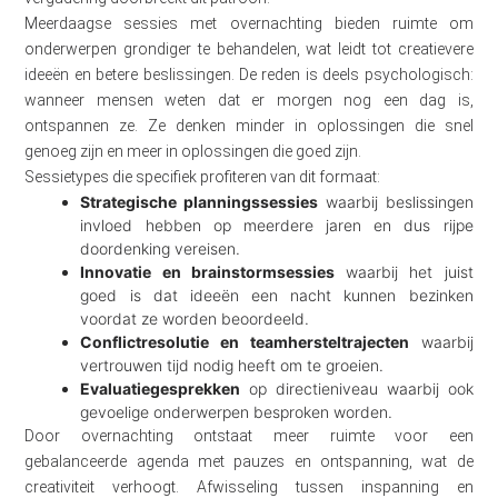
Meerdaagse sessies met overnachting bieden ruimte om
onderwerpen grondiger te behandelen, wat leidt tot creatievere
ideeën en betere beslissingen. De reden is deels psychologisch:
wanneer mensen weten dat er morgen nog een dag is,
ontspannen ze. Ze denken minder in oplossingen die snel
genoeg zijn en meer in oplossingen die goed zijn.
Sessietypes die specifiek profiteren van dit formaat:
Strategische planningssessies
waarbij beslissingen
invloed hebben op meerdere jaren en dus rijpe
doordenking vereisen.
Innovatie en brainstormsessies
waarbij het juist
goed is dat ideeën een nacht kunnen bezinken
voordat ze worden beoordeeld.
Conflictresolutie en teamhersteltrajecten
waarbij
vertrouwen tijd nodig heeft om te groeien.
Evaluatiegesprekken
op directieniveau waarbij ook
gevoelige onderwerpen besproken worden.
Door overnachting ontstaat meer ruimte voor een
gebalanceerde agenda met pauzes en ontspanning, wat de
creativiteit verhoogt. Afwisseling tussen inspanning en