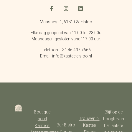
Maasberg 1, 6181 GV Elsloo
Elke dag geopend van 11.00 tot 23.00u
Maandagen gesloten vanaf 17.00 uur.
Telefoon: +31 46 437 7666
Email: info@kasteelelsloo.nl
Boutique
Blijf op de
Trouwen bij
hotel
hoogte van
Bar Bistro
Kasteel
Kamers
het laatste
Dorine