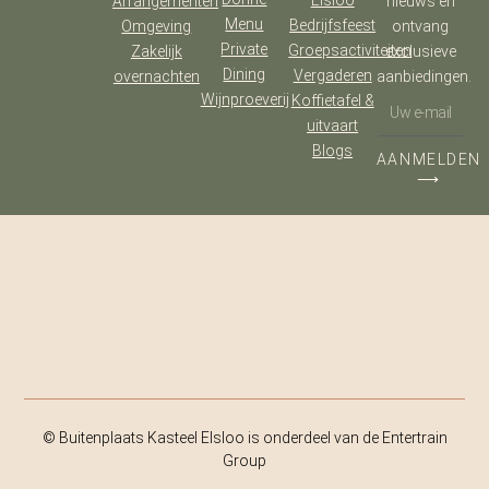
Elsloo
Arrangementen
nieuws en
Menu
Bedrijfsfeest
Omgeving
ontvang
Private
Groepsactiviteiten
Zakelijk
exclusieve
Dining
Vergaderen
overnachten
aanbiedingen.
Wijnproeverij
Koffietafel &
uitvaart
Blogs
AANMELDEN
⟶
© Buitenplaats Kasteel Elsloo is onderdeel van de Entertrain
Group