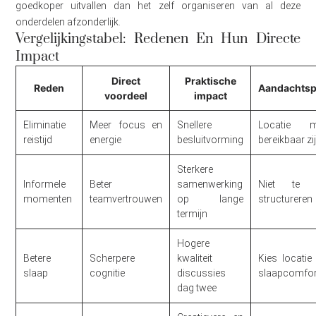
goedkoper uitvallen dan het zelf organiseren van al deze
onderdelen afzonderlijk.
Vergelijkingstabel: Redenen En Hun Directe
Impact
Direct
Praktische
Reden
Aandachtsp
voordeel
impact
Eliminatie
Meer focus en
Snellere
Locatie m
reistijd
energie
besluitvorming
bereikbaar zi
Sterkere
Informele
Beter
samenwerking
Niet te v
momenten
teamvertrouwen
op lange
structureren
termijn
Hogere
Betere
Scherpere
kwaliteit
Kies locatie
slaap
cognitie
discussies
slaapcomfor
dag twee