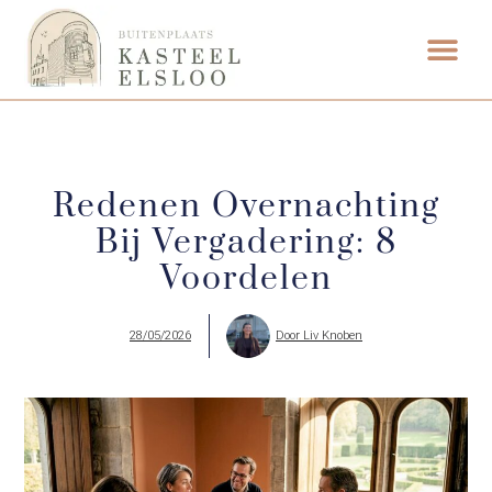
ETEN & DRI
Redenen Overnachting
Bij Vergadering: 8
Voordelen
28/05/2026
Door
Liv Knoben