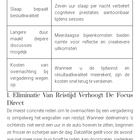
Zeven uur slaap per nacht verbetert
Slaap bepaalt
cognitieve prestaties aantoonbaar
besluitkwaliteit
tijdens sessies.
Langere duur
Meerdaagse bijeenkomsten bieden
maakt diepere
ruimte voor reflectie en creatievere
discussies
uitkomsten.
mogelijk
Kosten van
Wanneer u de tijdwinst en
overnachting bij
resultaatkwaliteit meerekent, zijn de
vergadering wegen
kosten snel terug te verdienen.
op
1. Eliminatie Van Reistijd Verhoogt De Focus
Direct
De meest concrete reden om te overnachten bij een vergadering
is simpelweg het wegvallen van reistijd. Wanneer deelnemers ’s
ochtends niet eerst een uur in de auto hoeven te zitten, beginnen
ze frisser en scherper aan de dag. Datzelfde geldt voor de avond:
wie niet meer naar huis hoeft te rijden, kan doorpraten, nadenken