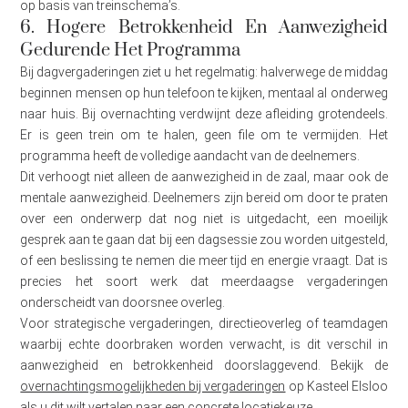
op basis van treinschema’s.
6. Hogere Betrokkenheid En Aanwezigheid
Gedurende Het Programma
Bij dagvergaderingen ziet u het regelmatig: halverwege de middag
beginnen mensen op hun telefoon te kijken, mentaal al onderweg
naar huis. Bij overnachting verdwijnt deze afleiding grotendeels.
Er is geen trein om te halen, geen file om te vermijden. Het
programma heeft de volledige aandacht van de deelnemers.
Dit verhoogt niet alleen de aanwezigheid in de zaal, maar ook de
mentale aanwezigheid. Deelnemers zijn bereid om door te praten
over een onderwerp dat nog niet is uitgedacht, een moeilijk
gesprek aan te gaan dat bij een dagsessie zou worden uitgesteld,
of een beslissing te nemen die meer tijd en energie vraagt. Dat is
precies het soort werk dat meerdaagse vergaderingen
onderscheidt van doorsnee overleg.
Voor strategische vergaderingen, directieoverleg of teamdagen
waarbij echte doorbraken worden verwacht, is dit verschil in
aanwezigheid en betrokkenheid doorslaggevend. Bekijk de
overnachtingsmogelijkheden bij vergaderingen
op Kasteel Elsloo
als u dit wilt vertalen naar een concrete locatiekeuze.