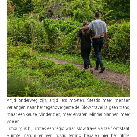
Altijd onderweg zijn, altijd iets moeten. Steeds meer mensen
verlangen naar het tegenovergestelde. Slow travel is geen trend,
maar een keuze. Minder zien, meer ervaren. Minder plannen, meer
voelen.
Limburg is bij uitstek een regio waar slow travel vanzelf ontstaat.
Ruimte, natuur en een rustig tempo bepalen hier het ritme.