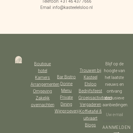
Telefoon: +31 46 437 7666
Email: info@kasteelelsloo.nl
Boutique
Blijf op de
Trouwen bij
hotel
hoogte van
Bar Bistro
Kasteel
Kamers
het laatste
Dorine
Elsloo
Arrangementen
nieuws en
Menu
Bedrijfsfeest
Omgeving
ontvang
Private
Groepsactiviteiten
Zakelijk
exclusieve
Dining
Vergaderen
overnachten
aanbiedingen.
Wijnproeverij
Koffietafel &
uitvaart
Blogs
AANMELDEN
⟶