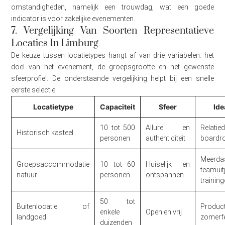
omstandigheden, namelijk een trouwdag, wat een goede
indicator is voor zakelijke evenementen.
7. Vergelijking Van Soorten Representatieve
Locaties In Limburg
De keuze tussen locatietypes hangt af van drie variabelen: het
doel van het evenement, de groepsgrootte en het gewenste
sfeerprofiel. De onderstaande vergelijking helpt bij een snelle
eerste selectie.
Locatietype
Capaciteit
Sfeer
Ide
10 tot 500
Allure en
Relatie
Historisch kasteel
personen
authenticiteit
boardr
Meerda
Groepsaccommodatie
10 tot 60
Huiselijk en
teamuit
natuur
personen
ontspannen
trainin
50 tot
Buitenlocatie of
Product
enkele
Open en vrij
landgoed
zomerf
duizenden