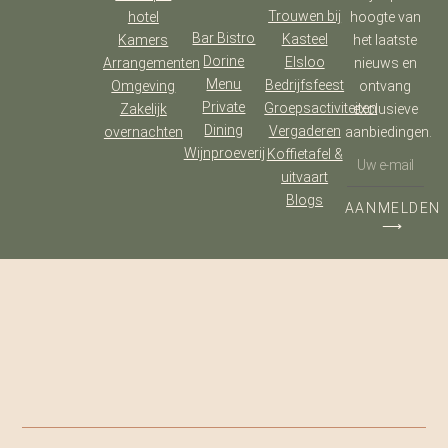
Trouwen bij
hotel
hoogte van
Bar Bistro
Kasteel
Kamers
het laatste
Dorine
Elsloo
Arrangementen
nieuws en
Menu
Bedrijfsfeest
Omgeving
ontvang
Private
Groepsactiviteiten
Zakelijk
exclusieve
Dining
Vergaderen
overnachten
aanbiedingen.
Wijnproeverij
Koffietafel &
uitvaart
Blogs
AANMELDEN
⟶