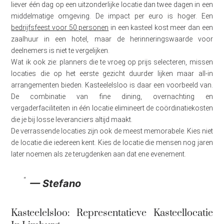
liever één dag op een uitzonderlijke locatie dan twee dagen in een
middelmatige omgeving. De impact per euro is hoger. Een
bedrijfsfeest voor 50 personen
in een kasteel kost meer dan een
zaalhuur in een hotel, maar de herinneringswaarde voor
deelnemers is niet te vergelijken.
Wat ik ook zie: planners die te vroeg op prijs selecteren, missen
locaties die op het eerste gezicht duurder lijken maar all-in
arrangementen bieden. Kasteelelsloo is daar een voorbeeld van.
De combinatie van fine dining, overnachting en
vergaderfaciliteiten in één locatie elimineert de coördinatiekosten
die je bij losse leveranciers altijd maakt.
De verrassende locaties zijn ook de meest memorabele. Kies niet
de locatie die iedereen kent. Kies de locatie die mensen nog jaren
later noemen als ze terugdenken aan dat ene evenement.
— Stefano
Kasteelelsloo: Representatieve Kasteellocatie