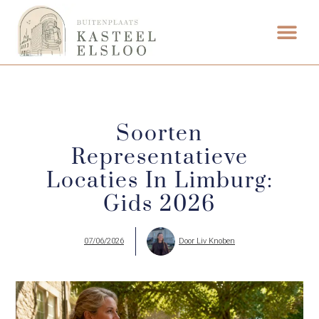
ETEN & DRI
Soorten
Representatieve
Locaties In Limburg:
Gids 2026
07/06/2026
Door
Liv Knoben