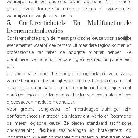
waarbij de natuur zelf onderdeel is van de beleving. Ze zijn minder
geschikt voor formele boardroommeetings of evenementen
waarbij vertrouwelijkheid vereist is.
5. Conferentiehotels En Multifunctionele
Evenementenlocaties
Conferentiehotels zijn de meest praktische keuze voor zakelijke
evenementen waarbij deelnemers uit meerdere regio’s komen en
professionele faciliteiten de hoogste prioriteit hebben. Ze
combineren vergaderruimte, catering en overnachting onder één
dak.
Dit type locatie scoort het hoogst op logistieke eenvoud. Alles,
van de beamer tot het ontbijt, wordt geregeld door één team. Dat
bespaart de organisator uren aan coördinatie. De keerzijde is dat
conferentiehotels zelden de sfeer bieden van een kasteel of een
groepsaccommodatie in de natuur.
Voor grotere congressen of meerdaagse trainingen zijn
conferentiehotels in steden als Maastricht, Venlo en Roermond
de meest logische keuze. Ze bieden standaard technische
ondersteuning, flexibele zaalindelingen en hotelkamers op
loopafstand. Wie een
conferentie organiseert in Limburg
en meer