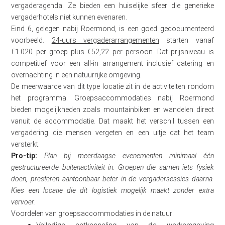
vergaderagenda. Ze bieden een huiselijke sfeer die generieke
vergaderhotels niet kunnen evenaren.
Eind 6, gelegen nabij Roermond, is een goed gedocumenteerd
voorbeeld.
24-uurs vergaderarrangementen
starten vanaf
€1.020 per groep plus €52,22 per persoon. Dat prijsniveau is
competitief voor een all-in arrangement inclusief catering en
overnachting in een natuurrijke omgeving.
De meerwaarde van dit type locatie zit in de activiteiten rondom
het programma. Groepsaccommodaties nabij Roermond
bieden mogelijkheden zoals mountainbiken en wandelen direct
vanuit de accommodatie. Dat maakt het verschil tussen een
vergadering die mensen vergeten en een uitje dat het team
versterkt.
Pro-tip:
Plan bij meerdaagse evenementen minimaal één
gestructureerde buitenactiviteit in. Groepen die samen iets fysiek
doen, presteren aantoonbaar beter in de vergadersessies daarna.
Kies een locatie die dit logistiek mogelijk maakt zonder extra
vervoer.
Voordelen van groepsaccommodaties in de natuur:
Volledige ontkoppeling van de werkomgeving