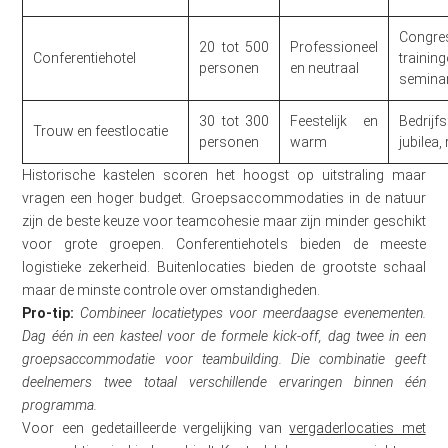
Congre
20 tot 500
Professioneel
Conferentiehotel
training
personen
en neutraal
semina
30 tot 300
Feestelijk en
Bedrijfs
Trouw en feestlocatie
personen
warm
jubilea,
Historische kastelen scoren het hoogst op uitstraling maar
vragen een hoger budget. Groepsaccommodaties in de natuur
zijn de beste keuze voor teamcohesie maar zijn minder geschikt
voor grote groepen. Conferentiehotels bieden de meeste
logistieke zekerheid. Buitenlocaties bieden de grootste schaal
maar de minste controle over omstandigheden.
Pro-tip:
Combineer locatietypes voor meerdaagse evenementen.
Dag één in een kasteel voor de formele kick-off, dag twee in een
groepsaccommodatie voor teambuilding. Die combinatie geeft
deelnemers twee totaal verschillende ervaringen binnen één
programma.
Voor een gedetailleerde vergelijking van
vergaderlocaties met