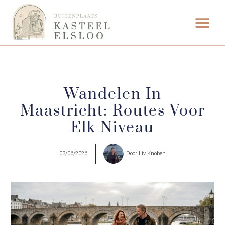
ETEN & DRI
Wandelen In
Maastricht: Routes Voor
Elk Niveau
03/06/2026
Door
Liv Knoben