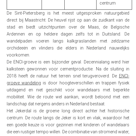
centrum
De Sint-Pietersberg is het meest uitgesproken natuurgebied
direct bij Maastricht. De heuvel rijst op aan de zuidkant van de
stad en biedt uitzichtpunten over de Maas, de Belgische
Ardennen en op heldere dagen zelfs tot in Duitsland. De
wandelpaden voeren langs kalkgraslanden met zeldzame
orchideeën en vlinders die elders in Nederland nauwelijks
voorkomen.
De ENCI-groeve is een bijzonder geval. Decennialang werd hier
kalksteen gewonnen voor cementproductie. Na de sluiting in
2018 heeft de natuur het terrein snel terugveroverd. De
ENCI-
groeve wandeling
is door hoogteverschillen en trappen fysiek
uitdagend en niet geschikt voor wandelaars met beperkte
mobiliteit. Wie de route wel aankan, wordt beloond met een
landschap dat nergens anders in Nederland bestaat.
Het Jekerdal is de groene long direct achter het historische
centrum. De route langs de Jeker is kort en vlak, waardoor het
een goede keuze is voor gezinnen met kinderen of wandelaars
die een rustiger tempo willen. De combinatie van stromend water,