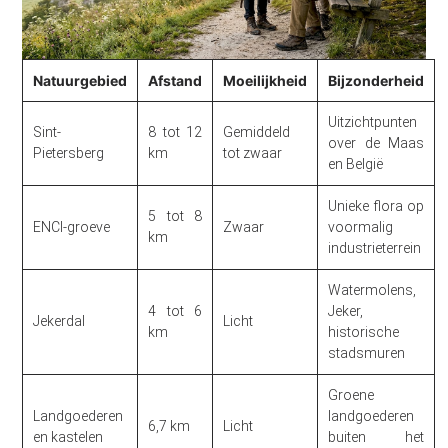
Natuurgebied
Afstand
Moeilijkheid
Bijzonderheid
Uitzichtpunten
Sint-
8 tot 12
Gemiddeld
over de Maas
Pietersberg
km
tot zwaar
en België
Unieke flora op
5 tot 8
ENCI-groeve
Zwaar
voormalig
km
industrieterrein
Watermolens,
4 tot 6
Jeker,
Jekerdal
Licht
km
historische
stadsmuren
Groene
Landgoederen
landgoederen
6,7 km
Licht
en kastelen
buiten het