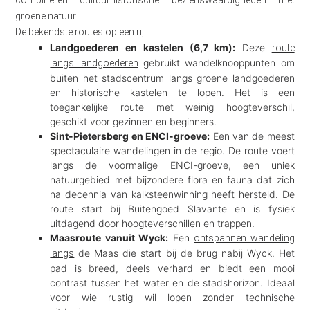
combineren cultuurhistorische bezienswaardigheden met
groene natuur.
De bekendste routes op een rij:
Landgoederen en kastelen (6,7 km):
Deze
route
gebruikt wandelknooppunten om
langs landgoederen
buiten het stadscentrum langs groene landgoederen
en historische kastelen te lopen. Het is een
toegankelijke route met weinig hoogteverschil,
geschikt voor gezinnen en beginners.
Sint-Pietersberg en ENCI-groeve:
Een van de meest
spectaculaire wandelingen in de regio. De route voert
langs de voormalige ENCI-groeve, een uniek
natuurgebied met bijzondere flora en fauna dat zich
na decennia van kalksteenwinning heeft hersteld. De
route start bij Buitengoed Slavante en is fysiek
uitdagend door hoogteverschillen en trappen.
Maasroute vanuit Wyck:
Een
ontspannen wandeling
de Maas die start bij de brug nabij Wyck. Het
langs
pad is breed, deels verhard en biedt een mooi
contrast tussen het water en de stadshorizon. Ideaal
voor wie rustig wil lopen zonder technische