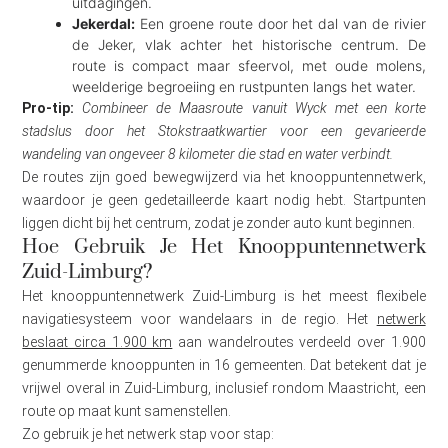
uitdagingen.
Jekerdal:
Een groene route door het dal van de rivier
de Jeker, vlak achter het historische centrum. De
route is compact maar sfeervol, met oude molens,
weelderige begroeiing en rustpunten langs het water.
Pro-tip:
Combineer de Maasroute vanuit Wyck met een korte
stadslus door het Stokstraatkwartier voor een gevarieerde
wandeling van ongeveer 8 kilometer die stad en water verbindt.
De routes zijn goed bewegwijzerd via het knooppuntennetwerk,
waardoor je geen gedetailleerde kaart nodig hebt. Startpunten
liggen dicht bij het centrum, zodat je zonder auto kunt beginnen.
Hoe Gebruik Je Het Knooppuntennetwerk
Zuid-Limburg?
Het knooppuntennetwerk Zuid-Limburg is het meest flexibele
navigatiesysteem voor wandelaars in de regio. Het
netwerk
beslaat circa 1.900 km
aan wandelroutes verdeeld over 1.900
genummerde knooppunten in 16 gemeenten. Dat betekent dat je
vrijwel overal in Zuid-Limburg, inclusief rondom Maastricht, een
route op maat kunt samenstellen.
Zo gebruik je het netwerk stap voor stap: