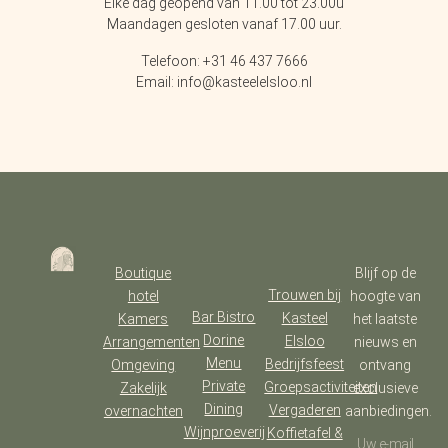
Elke dag geopend van 11.00 tot 23.00u
Maandagen gesloten vanaf 17.00 uur.
Telefoon: +31 46 437 7666
Email: info@kasteelelsloo.nl
Boutique
Blijf op de
Trouwen bij
hotel
hoogte van
Bar Bistro
Kasteel
Kamers
het laatste
Dorine
Elsloo
Arrangementen
nieuws en
Menu
Bedrijfsfeest
Omgeving
ontvang
Private
Groepsactiviteiten
Zakelijk
exclusieve
Dining
Vergaderen
overnachten
aanbiedingen.
Wijnproeverij
Koffietafel &