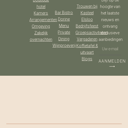
Trouwen bij
hotel
hoogte van
Bar Bistro
Kasteel
Kamers
het laatste
Dorine
Elsloo
Arrangementen
nieuws en
Menu
Bedrijfsfeest
Omgeving
ontvang
Private
Groepsactiviteiten
Zakelijk
exclusieve
Dining
Vergaderen
overnachten
aanbiedingen.
Wijnproeverij
Koffietafel &
uitvaart
Blogs
AANMELDEN
⟶