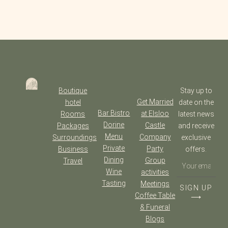
Boutique
Stay up to
Get Married
hotel
date on the
Bar Bistro
at Elsloo
Rooms
latest news
Dorine
Castle
Packages
and receive
Menu
Company
Surroundings
exclusive
Private
Party
Business
offers.
Dining
Group
Travel
Wine
activities
Tasting
Meetings
SIGN UP
Coffee Table
⟶
& Funeral
Blogs