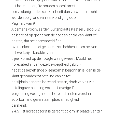
het horecabedrijf te houden bijeenkomst
een zodanig ander karakter heeft dan verwacht mocht
worden op grond van aankondiging door
Pagina 5 van 9
Algemene voorwaarden Buitenplaats Kasteel Elsloo B.V.
de klant of op grond van de hoedanigheid van klant of
gasten, dat het horecabedrijf de
overeenkomst niet gesloten zou hebben indien het van
het werkelijke karakter van de
bijeenkomst op de hoogte was geweest. Maakt het
horecabedrijf van deze bevoegdheid gebruik
nadat de betreffende bijeenkomst begonnen is, dan is de
klant gehouden tot betaling van de tot
dat tijdstip genoten horecadiensten, doch vervalt zijn
betalingsverplichting voor het overige. De
vergoeding voor genoten horecadiensten wordt in
voorkomend geval naar tijdsevenredigheid
berekend.
9.4.5 Het horecabedrijf is gerechtigd om, in plaats van zijn