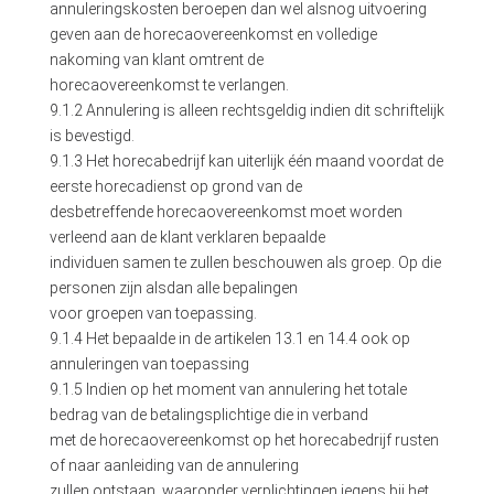
annuleringskosten beroepen dan wel alsnog uitvoering
geven aan de horecaovereenkomst en volledige
nakoming van klant omtrent de
horecaovereenkomst te verlangen.
9.1.2 Annulering is alleen rechtsgeldig indien dit schriftelijk
is bevestigd.
9.1.3 Het horecabedrijf kan uiterlijk één maand voordat de
eerste horecadienst op grond van de
desbetreffende horecaovereenkomst moet worden
verleend aan de klant verklaren bepaalde
individuen samen te zullen beschouwen als groep. Op die
personen zijn alsdan alle bepalingen
voor groepen van toepassing.
9.1.4 Het bepaalde in de artikelen 13.1 en 14.4 ook op
annuleringen van toepassing
9.1.5 Indien op het moment van annulering het totale
bedrag van de betalingsplichtige die in verband
met de horecaovereenkomst op het horecabedrijf rusten
of naar aanleiding van de annulering
zullen ontstaan, waaronder verplichtingen jegens bij het