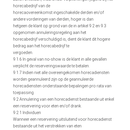
horecabedrijf van de
horecaovereenkomst ingeschakelde derden en/of
andere vorderingen van derden, hoger is dan
hetgeen de klant op grond van de in artikel 9.2 en 9.3
opgenomen annuleringsregeling aan het
horecabedrijf verschuldigd is, dient de klant dit hogere
bedrag aan het horecabedrijf te
vergoeden.
9.1.6 In geval van no-show is de klant in alle gevallen
verplicht de reserveringswaarde te betalen.
9.1.7 Indien niet alle overeengekomen horecadiensten
worden geannuleerd zijn op de geannuleerde
horecadiensten onderstaande bepalingen pro rata van
toepassing
9.2 Annulering van een horecadienst bestaande uit enkel
een reservering voor eten en/of drank.
9.2.1 Individuen
Wanneer een reservering uitsluitend voor horecadienst
bestaande uit het verstrekken van eten