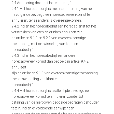
9.4 Annulering door het horecabedrijf
9.4.1 Het horecabedrijf is met inachtneming van het
navolgende bevoegd een horecaovereenkomst te
annuleren, tenzij anders is overeengekomen.
9.4.2 Indien het horecabedrijf een horecadienst tot het
verstrekken van eten en drinken annuleert zijn
de artikelen 9.1.1 en 9.2.1 van overeenkomstige
toepassing, met omwisseling van klant en
horecabedrijf.
9.4.3 Indien het horecabedrijf een andere
horecaovereenkomst dan bedoeld in artikel 9.4.2
annuleert
zijn de artikelen 9.1.1 van overeenkomstige toepassing,
met omwisseling van klant en
horecabedrijf.
9.4.4 Het horecabedrijf is te allen tijde bevoegd een
horecaovereenkomst te annuleren zonder tot
betaling van de hierboven bedoelde bedragen gehouden
te zijn, indien er voldoende aanwijzingen
bestaan dat de op grond van die horecaovereenkomst in