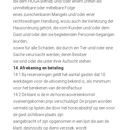
die dem HOGA-Betrieb und/oder einem Dritten als
unmittelbare oder mittelbare Folge
eines zurechenbaren Mangels und/oder einer
rechtswidrigen Handlung, wozu auch die Verletzung der
Hausordnung gehört, die vom Kunden und/oder dem
Gast und/oder den sie begleitenden Personen begangen
wurden,
sowie für alle Schäden, die durch ein Tier und/oder eine
Sache verursacht werden, deren Besitzer
sie sind oder die unter ihrer Aufsicht stehen.
14. Afrekening en betaling
14.1 Bij reserveringen geldt het aantal gasten dat 10
werkdagen voor de uitvoering bekend is, als minimum
voor het berekenen van de eindfactuur.
14.2 De klant is de in de horecaovereenkomst
overeengekomen prijs verschuldigd. De prijzen worden
vermeld op lijsten die door het horecabedrijf op een voor
de gast zichtbare plaats zijn
aangebracht of zijn opgenomen in een lijst die aan de
klant, desnoods op diens verzoek, wordt