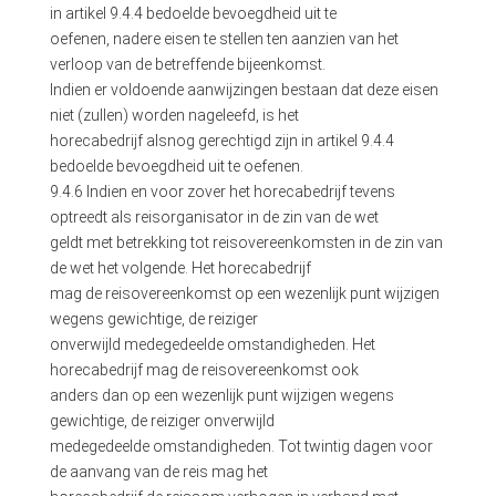
in artikel 9.4.4 bedoelde bevoegdheid uit te
oefenen, nadere eisen te stellen ten aanzien van het
verloop van de betreffende bijeenkomst.
Indien er voldoende aanwijzingen bestaan dat deze eisen
niet (zullen) worden nageleefd, is het
horecabedrijf alsnog gerechtigd zijn in artikel 9.4.4
bedoelde bevoegdheid uit te oefenen.
9.4.6 Indien en voor zover het horecabedrijf tevens
optreedt als reisorganisator in de zin van de wet
geldt met betrekking tot reisovereenkomsten in de zin van
de wet het volgende. Het horecabedrijf
mag de reisovereenkomst op een wezenlijk punt wijzigen
wegens gewichtige, de reiziger
onverwijld medegedeelde omstandigheden. Het
horecabedrijf mag de reisovereenkomst ook
anders dan op een wezenlijk punt wijzigen wegens
gewichtige, de reiziger onverwijld
medegedeelde omstandigheden. Tot twintig dagen voor
de aanvang van de reis mag het