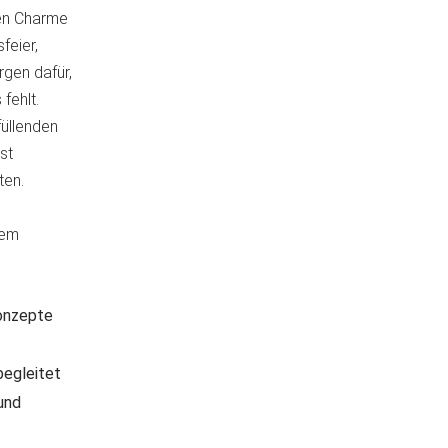
hen Charme
feier,
rgen dafür,
fehlt.
üllenden
st
ten.
nem
onzepte
begleitet
und