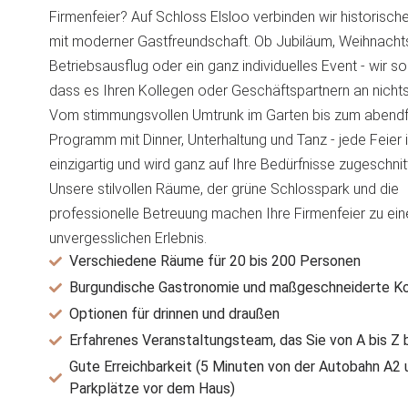
Firmenfeier? Auf Schloss Elsloo verbinden wir historisc
mit moderner Gastfreundschaft. Ob Jubiläum, Weihnachts
Betriebsausflug oder ein ganz individuelles Event - wir so
dass es Ihren Kollegen oder Geschäftspartnern an nichts 
Vom stimmungsvollen Umtrunk im Garten bis zum abendf
Programm mit Dinner, Unterhaltung und Tanz - jede Feier i
einzigartig und wird ganz auf Ihre Bedürfnisse zugeschnit
Unsere stilvollen Räume, der grüne Schlosspark und die
professionelle Betreuung machen Ihre Firmenfeier zu ei
unvergesslichen Erlebnis.
Verschiedene Räume für 20 bis 200 Personen
Burgundische Gastronomie und maßgeschneiderte K
Optionen für drinnen und draußen
Erfahrenes Veranstaltungsteam, das Sie von A bis Z 
Gute Erreichbarkeit (5 Minuten von der Autobahn A2 
Parkplätze vor dem Haus)