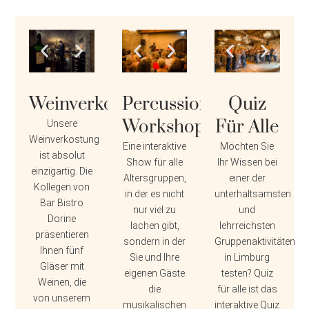
Weinverkostung
Percussion-
Quiz
Workshop
Für Alle
Unsere
Weinverkostung
Eine interaktive
Möchten Sie
ist absolut
Show für alle
Ihr Wissen bei
einzigartig. Die
Altersgruppen,
einer der
Kollegen von
in der es nicht
unterhaltsamsten
Bar Bistro
nur viel zu
und
Dorine
lachen gibt,
lehrreichsten
präsentieren
sondern in der
Gruppenaktivitäten
Ihnen fünf
Sie und Ihre
in Limburg
Gläser mit
eigenen Gäste
testen? Quiz
Weinen, die
die
für alle ist das
von unserem
musikalischen
interaktive Quiz