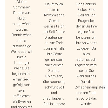
Maître
Hauptrollen
von Schloss
Sommelier
spielen.
Elsloo. Eine
Ronnie van
Rhythmische
Vielzahl von
Nulck
Gewalt
Fragen, bei
ausgewählt
wechselt sich
denen Sie Ihre
wurden.
mit Soli für die
eigene Box
Ronnie wählt
Draufgänger
benutzen, um
immer
ab. Am Ende
Ihre Antworten
erstklassige
trommeln alle
zu geben. Da
Weine aus, oft
Ihre Gäste
alles
lokale
gemeinsam
automatisch
Limburger
einen echten
registriert wird,
Weine. Sie
Samba.
sehen Sie
beginnen mit
Urkomisch,
während des
einem Sekt,
überraschend,
Quiz die
gefolgt von
schwungvoll
Zwischenranglisten
zwei
und
und am Ende
raffinierten
unschlagbar.....
ist sofort klar,
Weißweinen
Das ist unsere
wer der
und enden mit