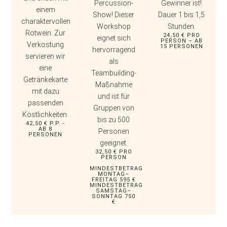
Percussion-
Gewinner ist!
einem
Show! Dieser
Dauer 1 bis 1,5
charaktervollen
Workshop
Stunden.
Rotwein. Zur
24,50 € PRO
eignet sich
PERSON – AB
Verkostung
15 PERSONEN
hervorragend
servieren wir
als
eine
Teambuilding-
Getränkekarte
Maßnahme
mit dazu
und ist für
passenden
Gruppen von
Köstlichkeiten.
bis zu 500
42,50 € P.P. -
AB 8
Personen
PERSONEN
geeignet.
32,50 € PRO
PERSON
.
MINDESTBETRAG
MONTAG–
FREITAG 595 €
MINDESTBETRAG
SAMSTAG–
SONNTAG 750
€