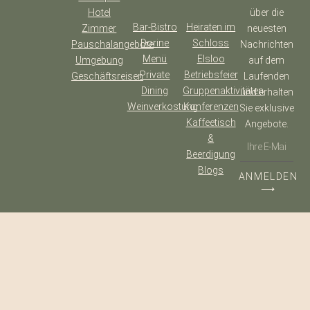
Hotel
über die
Bar-Bistro
Heiraten im
Zimmer
neuesten
Dorine
Schloss
Pauschalangebote
Nachrichten
Menü
Elsloo
Umgebung
auf dem
Private
Betriebsfeier
Geschäftsreisen
Laufenden
Dining
Gruppenaktivitäten
und erhalten
Weinverkostung
Konferenzen
Sie exklusive
Kaffeetisch
Angebote.
&
Beerdigung
Blogs
ANMELDEN
⟶