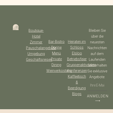
Boutique-
Bleiben Sie
Hotel
über die
Bar-Bistro
Heiraten im
Zimmer
neuesten
Dorine
Schloss
Pauschalangebote
Nachrichten
Menü
Elsloo
Umgebung
auf dem
Private
Betriebsfeier
Geschäftsreisen
Laufenden
Dining
Gruppenaktivitäten
und erhalten
Weinverkostung
Konferenzen
Sie exklusive
Kaffeetisch
Angebote.
&
Beerdigung
Blogs
ANMELDEN
⟶