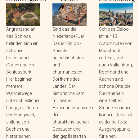
Angrenzend an
Sind das die
Schloss Elsloo
das Schloss
Niederlande? Ja!
ist nur 15
befinden sich ein
Das ist Elsloo -
Autominuten von
schöner
einer der
Maastricht
botanischer
authentischsten
entfernt, und
Garten und ein
und
auch Valkenburg,
Schlosspark.
charmantesten
Roermond und
Hier beginnen
Dorfkerne des
Aachen sind
mehrere
Landes. Der
schöne Orte, die
Wanderwege
historische Kern
Sie innerhalb
unterschiedlicher
mit seinen
einer halben
Länge, die durch
Höhenunterschieden,
Stunde erreichen
den Hangwald,
den
können. Damit ist
entlang von
charakteristischen
es der perfekte
Bächen und
Gebäuden und
Ausgangspunkt
historischen
den gepflasterten
für einen