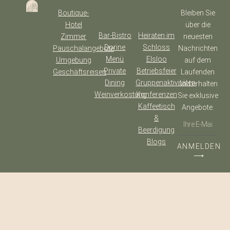
Boutique-
Bleiben Sie
Hotel
über die
Bar-Bistro
Heiraten im
Zimmer
neuesten
Dorine
Schloss
Pauschalangebote
Nachrichten
Menü
Elsloo
Umgebung
auf dem
Private
Betriebsfeier
Geschäftsreisen
Laufenden
Dining
Gruppenaktivitäten
und erhalten
Weinverkostung
Konferenzen
Sie exklusive
Kaffeetisch
Angebote.
&
Beerdigung
Blogs
ANMELDEN
⟶