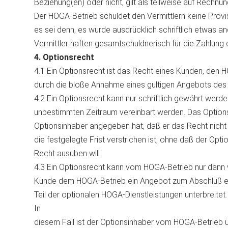
Beziehung(en) oder nicht, gilt als teilweise auf Rechnu
Der HOGA-Betrieb schuldet den Vermittlern keine Provis
es sei denn, es wurde ausdrücklich schriftlich etwas an
Vermittler haften gesamtschuldnerisch für die Zahlung
4. Optionsrecht
4.1 Ein Optionsrecht ist das Recht eines Kunden, den 
durch die bloße Annahme eines gültigen Angebots des 
4.2 Ein Optionsrecht kann nur schriftlich gewährt werd
unbestimmten Zeitraum vereinbart werden. Das Options
Optionsinhaber angegeben hat, daß er das Recht nicht
die festgelegte Frist verstrichen ist, ohne daß der Op
Recht ausüben will.
4.3 Ein Optionsrecht kann vom HOGA-Betrieb nur dann w
Kunde dem HOGA-Betrieb ein Angebot zum Abschluß ei
Teil der optionalen HOGA-Dienstleistungen unterbreitet.
In
diesem Fall ist der Optionsinhaber vom HOGA-Betrieb ü