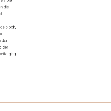
en. Die
n die
nd
gelblock,
zu
n den
o der
eiterging.