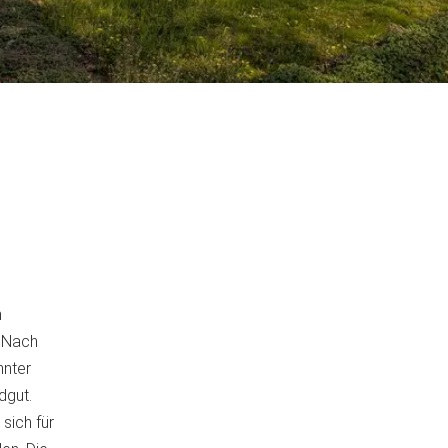
m
. Nach
nnter
dgut.
sich für