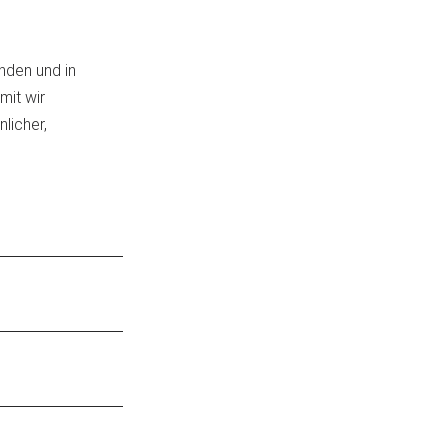
r
nden und in
mit wir
licher,