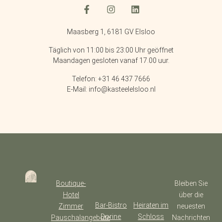
Maasberg 1, 6181 GV Elsloo
Täglich von 11:00 bis 23:00 Uhr geöffnet
Maandagen gesloten vanaf 17.00 uur.
Telefon: +31 46 437 7666
E-Mail: info@kasteelelsloo.nl
Boutique-
Bleiben Sie
Hotel
über die
Bar-Bistro
Heiraten im
Zimmer
neuesten
Dorine
Schloss
Pauschalangebote
Nachrichten