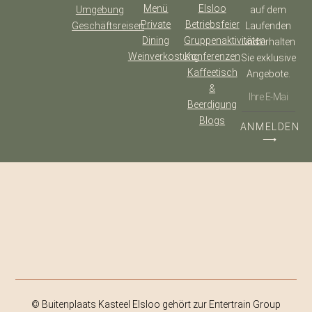
Menü
Elsloo
Umgebung
auf dem
Private
Betriebsfeier
Geschäftsreisen
Laufenden
Dining
Gruppenaktivitäten
und erhalten
Weinverkostung
Konferenzen
Sie exklusive
Kaffeetisch
Angebote.
&
Beerdigung
Blogs
ANMELDEN
⟶
© Buitenplaats Kasteel Elsloo gehört zur Entertrain Group