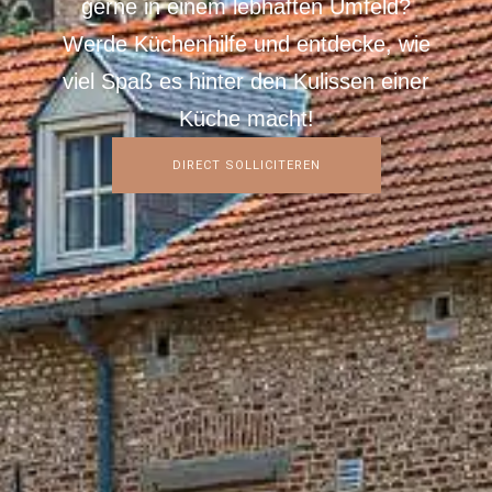
gerne in einem lebhaften Umfeld?
Werde Küchenhilfe und entdecke, wie
viel Spaß es hinter den Kulissen einer
Küche macht!
DIRECT SOLLICITEREN