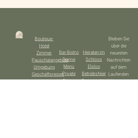
Boutique-
Bleiben Sie
Hotel
über die
Bar-Bistro
Heiraten im
Zimmer
neuesten
Dorine
Schloss
Pauschalangebote
Nachrichten
Menü
Elsloo
Umgebung
auf dem
Private
Betriebsfeier
Geschäftsreisen
Laufenden
Dining
Gruppenaktivitäten
und erhalten
Weinverkostung
Konferenzen
Sie exklusive
Kaffeetisch
Angebote.
&
Beerdigung
Blogs
ANMELDEN
⟶