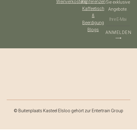
Weinverkostung
Konferenzen
Sie exklusive
Kaffeetisch
Angebote.
&
Beerdigung
Blogs
ANMELDEN
⟶
© Buitenplaats Kasteel Elsloo gehört zur Entertrain Group