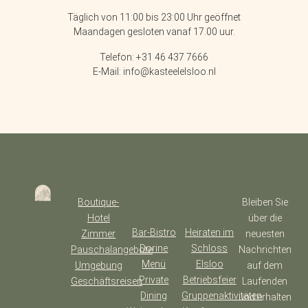
Täglich von 11:00 bis 23:00 Uhr geöffnet
Maandagen gesloten vanaf 17.00 uur.
Telefon: +31 46 437 7666
E-Mail: info@kasteelelsloo.nl
Boutique-
Bleiben Sie
Hotel
über die
Bar-Bistro
Heiraten im
Zimmer
neuesten
Dorine
Schloss
Pauschalangebote
Nachrichten
Menü
Elsloo
Umgebung
auf dem
Private
Betriebsfeier
Geschäftsreisen
Laufenden
Dining
Gruppenaktivitäten
und erhalten