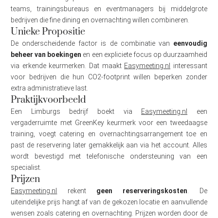
teams, trainingsbureaus en eventmanagers bij middelgrote
bedrijven die fine dining en overnachting willen combineren.
Unieke Propositie
De onderscheidende factor is de combinatie van
eenvoudig
beheer van boekingen
en een expliciete focus op duurzaamheid
via erkende keurmerken. Dat maakt
Easymeeting.nl
interessant
voor bedrijven die hun CO2-footprint willen beperken zonder
extra administratieve last.
Praktijkvoorbeeld
Een Limburgs bedrijf boekt via
Easymeeting.nl
een
vergaderruimte met GreenKey keurmerk voor een tweedaagse
training, voegt catering en overnachtingsarrangement toe en
past de reservering later gemakkelijk aan via het account. Alles
wordt bevestigd met telefonische ondersteuning van een
specialist.
Prijzen
Easymeeting.nl
rekent
geen reserveringskosten
. De
uiteindelijke prijs hangt af van de gekozen locatie en aanvullende
wensen zoals catering en overnachting. Prijzen worden door de