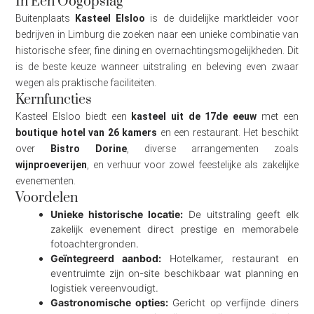
In Één Oogopslag
Buitenplaats
Kasteel Elsloo
is de duidelijke marktleider voor
bedrijven in Limburg die zoeken naar een unieke combinatie van
historische sfeer, fine dining en overnachtingsmogelijkheden. Dit
is de beste keuze wanneer uitstraling en beleving even zwaar
wegen als praktische faciliteiten.
Kernfuncties
Kasteel Elsloo biedt een
kasteel uit de 17de eeuw
met een
boutique hotel van 26 kamers
en een restaurant. Het beschikt
over
Bistro Dorine
, diverse arrangementen zoals
wijnproeverijen
, en verhuur voor zowel feestelijke als zakelijke
evenementen.
Voordelen
Unieke historische locatie:
De uitstraling geeft elk
zakelijk evenement direct prestige en memorabele
fotoachtergronden.
Geïntegreerd aanbod:
Hotelkamer, restaurant en
eventruimte zijn on-site beschikbaar wat planning en
logistiek vereenvoudigt.
Gastronomische opties:
Gericht op verfijnde diners