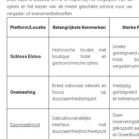
opties en het kiezen van de meest geschikte service voor uw
vergader- of evenementbehoeften.
Platform/Locatie
Belangrijkste Kenmerken
Sterke 
Unieke 
Historische locatie met
geïntegreerd
Schloss Elsloo
boutique hotel en
hotel, b
gastronomische opties
vergaderruim
Breed nationaal netwerk en
Veelzijdi
Onemeeting
focus op
geïntegreer
duurzaamheidsimpact
en beheersy
Geen
Gebruiksvriendelijke
reserverings
Easymeeting.nl
interface met
gekoppeld a
duurzaamheidsschwerpunt
en GreenBoo