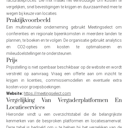
facturatieproces. Die mix maakt het eenvoudiger om kosten te
vergelijken, snel bevestigingen te krijgen en duurzaamheid mee te
wegen bij keuze van locaties.
Praktijkvoorbeeld
Een multinationale onderneming gebruikt Meetingselect om
conferenties en regionale bijeenkomsten in meerdere landen te
plannen, te boeken en te volgen. De organisatie gebruikt analytics
en CO2-opties om kosten te optimaliseren en
milieudoelstellingen te ondersteunen.
Prijs
Prijsstelling is niet openbaar beschikbaar op de website en wordt
verstrekt op aanvraag. Vraag een offerte aan om inzicht te
krijgen in licenties, commissiemodellen en eventuele extra
kosten voor groepsboekingen.
Website:
https://meetingselect.com
Vergelijking Van Vergaderplatformen En
Locatieservices
Hieronder vindt u een overzichtstabel die de belangrijkste
kenmerken van de besproken platformen en locatiesamenvat.
Deze tabel is bedoeld om u te helpen bij het vergelijken van de