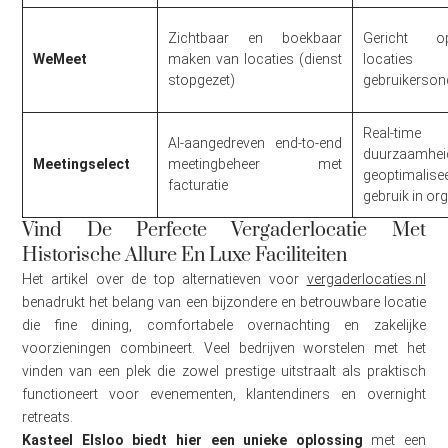
Zichtbaar en boekbaar
Gericht o
WeMeet
maken van locaties (dienst
locat
stopgezet)
gebruikerson
Real-tim
AI-aangedreven end-to-end
duurzaamhei
Meetingselect
meetingbeheer met
geoptimalis
facturatie
gebruik in or
Vind De Perfecte Vergaderlocatie Met
Historische Allure En Luxe Faciliteiten
Het artikel over de top alternatieven voor
vergaderlocaties.nl
benadrukt het belang van een bijzondere en betrouwbare locatie
die fine dining, comfortabele overnachting en zakelijke
voorzieningen combineert. Veel bedrijven worstelen met het
vinden van een plek die zowel prestige uitstraalt als praktisch
functioneert voor evenementen, klantendiners en overnight
retreats.
Kasteel Elsloo biedt hier een unieke oplossing
met een