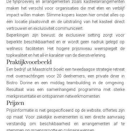
De fijnproeverij en arrangementen zoals kasteelarrangementen
maken het verschil voor organisaties die met eten en verblijf
impact willen maken. Slimme kopers kiezen hier omdat alles op
één locatie plaatsvindt en de uitstraling van het kasteel direct
vertrouwen en exclusiviteit communiceert.
Beperkingen zijn bewust: de exclusieve setting zorgt voor
beperkte beschikbaarheid en er wordt geen nadruk gelegd op
wellness faciliteiten. Het hogere prijsniveau weerspiegelt de
topkwaliteit en het all-in karakter van de dienstverlening.
Praktijkvoorbeeld
Een bedrijf uit Maastricht boekt een tweedaagse strategie retreat
met overnachtingen voor 20 deelnemers, een private diner in
Bistro Dorine en een middag teambuilding in de omgeving.
Resultaat was een samenhangend programma met sterke
merkpresentatie en ontspannen netwerkmomenten.
Prijzen
Prijsinformatie is niet gespecificeerd op de website; offertes zijn
op maat. Voor zakelijke evenementen is een directe aanvraag
verstandig om beschikbaarheid en arrangementen af te
stemmen op groepsgrootte en culinaire wensen.