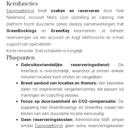
Kernfuncties
Easymeeting.nl
biedt
zoeken en reserveren
door heel
Nederland, inclusief filters voor opstelling en catering. Het
platform toont duurzame opties dankzij samenwerkingen met
GreenBookings
en
GreenKey
keurmerken. Je beheert
reserveringen via een account en krijgt telefonische en e-mail
support van specialisten.
Korte reminder. Snel schakelen is mogelijk.
Pluspunten
Gebruiksvriendelijke reserveringsdienst:
De
interface is overzichtelijk, waardoor je binnen enkele
minuten locaties kunt vinden en vergelijken.
Breed aanbod van locaties en thema’s:
Van klassieke
zalen tot inspirerende vergaderruimtes die passen bij
trainingen en coaching sessies.
Focus op duurzaamheid en CO2-compensatie:
De
koppeling met GreenBookings en GreenKey maakt het
kiezen van een duurzame locatie eenvoudig.
Geen reserveringskosten:
Administratie blijft simpel
omdat
geen extra reserveringskosten
Easymeeting.nl