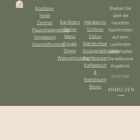
Boutique-
Bleiben Sie
Hotel
über die
Bar-Bistro
Heiraten im
Zimmer
neuesten
Dorine
Schloss
Pauschalangebote
Nachrichten
Menü
Elsloo
Umgebung
auf dem
Private
Betriebsfeier
Geschäftsreisen
Laufenden
Dining
Gruppenaktivitäten
und erhalten
Weinverkostung
Konferenzen
Sie exklusive
Kaffeetisch
Angebote.
&
Beerdigung
Blogs
ANMELDEN
⟶