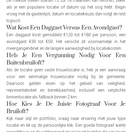
De meeste stellen starten 12 tot 18 maanden van tevoren, zeker
als je een populaire locatie of datum op het oog hebt. Begin
vroeg met de gastenlijst, datum en locatiekeuze, dan volgt de rest
logisch.
Wat Kost Een Daggast Versus Een Avondgast?
Een daggast kost gemiddeld €120 tot €180 per persoon, een
avondgast €30 tot €50. Het verschil zit voornamelijk in het
meergangendiner en de langere aanwezigheid bij locatiekosten.
Heb Je Een Vergunning Nodig Voor Een
Buitenbruiloft?
Als de locatie geen vaste trouwlocatie is, heb je een aanvraag
voor een eenmalige trouwlocatie nodig bij de gemeente.
Daarvoor gelden eisen op het gebied van veiligheid,
representativiteit en bereikbaarheid, inclusief een verplichte
binnenlocatie als fallback binnen 2 km.
Hoe Kies Je De Juiste Fotograaf Voor Je
Bruiloft?
Kijk naar stijl en portfolio, vraag naar ervaring met jouw type
locatie en let op de persoonlijke klik. Een goede fotograaf werkt
onzichtbaar op de achtergrond maar levert beelden die een leven