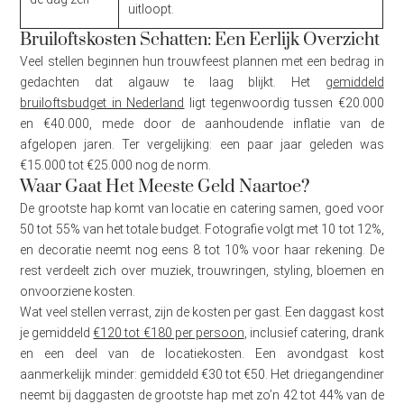
uitloopt.
Bruiloftskosten Schatten: Een Eerlijk Overzicht
Veel stellen beginnen hun trouwfeest plannen met een bedrag in
gedachten dat algauw te laag blijkt. Het
gemiddeld
bruiloftsbudget in Nederland
ligt tegenwoordig tussen €20.000
en €40.000, mede door de aanhoudende inflatie van de
afgelopen jaren. Ter vergelijking: een paar jaar geleden was
€15.000 tot €25.000 nog de norm.
Waar Gaat Het Meeste Geld Naartoe?
De grootste hap komt van locatie en catering samen, goed voor
50 tot 55% van het totale budget. Fotografie volgt met 10 tot 12%,
en decoratie neemt nog eens 8 tot 10% voor haar rekening. De
rest verdeelt zich over muziek, trouwringen, styling, bloemen en
onvoorziene kosten.
Wat veel stellen verrast, zijn de kosten per gast. Een daggast kost
je gemiddeld
€120 tot €180 per persoon
, inclusief catering, drank
en een deel van de locatiekosten. Een avondgast kost
aanmerkelijk minder: gemiddeld €30 tot €50. Het driegangendiner
neemt bij daggasten de grootste hap met zo’n 42 tot 44% van de