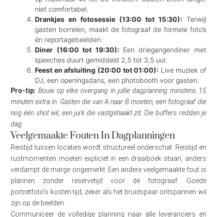
niet comfortabel.
Drankjes en fotosessie (13:00 tot 15:30):
Terwijl
gasten borrelen, maakt de fotograaf de formele foto’s
én reportagebeelden.
Diner (16:00 tot 19:30):
Een driegangendiner met
speeches duurt gemiddeld 2,5 tot 3,5 uur.
Feest en afsluiting (20:00 tot 01:00):
Live muziek of
DJ, een openingsdans, een photobooth voor gasten.
Pro-tip:
Bouw op elke overgang in jullie dagplanning minstens 15
minuten extra in. Gasten die van A naar B moeten, een fotograaf die
nog één shot wil, een jurk die vastgehaakt zit. Die buffers redden je
dag.
Veelgemaakte Fouten In Dagplanningen
Reistijd tussen locaties wordt structureel onderschat. Reistijd en
rustmomenten moeten expliciet in een draaiboek staan, anders
verdampt de marge ongemerkt. Een andere veelgemaakte fout is
plannen zonder reservetijd voor de fotograaf. Goede
portretfoto’s kosten tijd, zeker als het bruidspaar ontspannen wil
zijn op de beelden.
Communiceer de volledige planning naar alle leveranciers en