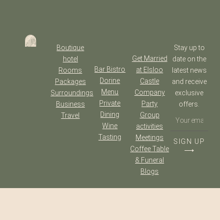
Boutique
Stay up to
Get Married
hotel
date on the
Bar Bistro
at Elsloo
Rooms
latest news
Dorine
Castle
Packages
and receive
Menu
Company
Surroundings
exclusive
Private
Party
Business
offers.
Dining
Group
Travel
Wine
activities
Tasting
Meetings
SIGN UP
Coffee Table
⟶
& Funeral
Blogs