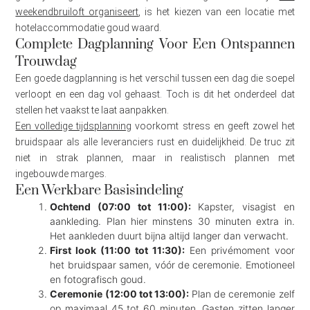
weekendbruiloft organiseert
, is het kiezen van een locatie met
hotelaccommodatie goud waard.
Complete Dagplanning Voor Een Ontspannen
Trouwdag
Een goede dagplanning is het verschil tussen een dag die soepel
verloopt en een dag vol gehaast. Toch is dit het onderdeel dat
stellen het vaakst te laat aanpakken.
Een volledige tijdsplanning
voorkomt stress en geeft zowel het
bruidspaar als alle leveranciers rust en duidelijkheid. De truc zit
niet in strak plannen, maar in realistisch plannen met
ingebouwde marges.
Een Werkbare Basisindeling
Ochtend (07:00 tot 11:00):
Kapster, visagist en
aankleding. Plan hier minstens 30 minuten extra in.
Het aankleden duurt bijna altijd langer dan verwacht.
First look (11:00 tot 11:30):
Een privémoment voor
het bruidspaar samen, vóór de ceremonie. Emotioneel
en fotografisch goud.
Ceremonie (12:00 tot 13:00):
Plan de ceremonie zelf
op maximaal 45 tot 60 minuten. Gasten zitten langer