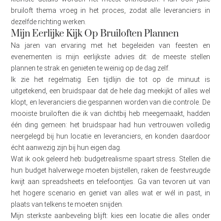
bruiloft thema vroeg in het proces, zodat alle leveranciers in
dezelfde richting werken.
Mijn Eerlijke Kijk Op Bruiloften Plannen
Na jaren van ervaring met het begeleiden van feesten en
evenementen is mijn eerlijkste advies dit: de meeste stellen
plannen te strak en genieten te weinig op de dag zelf.
Ik zie het regelmatig. Een tijdlijn die tot op de minuut is
uitgetekend, een bruidspaar dat de hele dag meekijkt of alles wel
klopt, en leveranciers die gespannen worden van die controle. De
mooiste bruiloften die ik van dichtbij heb meegemaakt, hadden
één ding gemeen: het bruidspaar had hun vertrouwen volledig
neergelegd bij hun locatie en leveranciers, en konden daardoor
écht aanwezig zijn bij hun eigen dag.
Wat ik ook geleerd heb: budgetrealisme spaart stress. Stellen die
hun budget halverwege moeten bijstellen, raken de feestvreugde
kwijt aan spreadsheets en telefoontjes. Ga van tevoren uit van
het hogere scenario en geniet van alles wat er wél in past, in
plaats van telkens te moeten snijden.
Mijn sterkste aanbeveling blijft: kies een locatie die alles onder