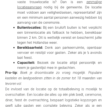
vaste trouwlocatie is? Dan is een
eenmalige
nodig bij de gemeente. De locatie
locatieaanvraag
moet voldoen aan veiligheidseisen, representatief zijn
en een minimum aantal personen aanwezig hebben bij
aanvang van de ceremonie.
Buitenlocaties:
Bij een bruiloft buiten is het verplicht
een binnenlocatie als fallback te hebben, bereikbaar
binnen 2 km. Dit is wettelijk vereist en beschermt jullie
tegen het Hollandse weer.
Bereikbaarheid:
Denk aan parkeerruimte, openbaar
vervoer en reistijd voor gasten. Zeker als je ’s avonds
laat feest.
Capaciteit:
Bezoek de locatie altijd persoonlijk en
neem je gastenlijst mee in gedachten.
Pro-tip:
Boek je droomlocatie zo vroeg mogelijk. Populaire
kastelen en landgoederen zitten in de zomer tot 18 maanden van
tevoren vol.
De invloed van de locatie op de totaalbeleving is moeilijk te
overschatten. Een locatie die alles op één plek biedt, ceremonie,
diner, feest én overnachting, bespaart logistieke kopzorgen en
geeft jullie gasten een complete beleving. Zeker als je
een