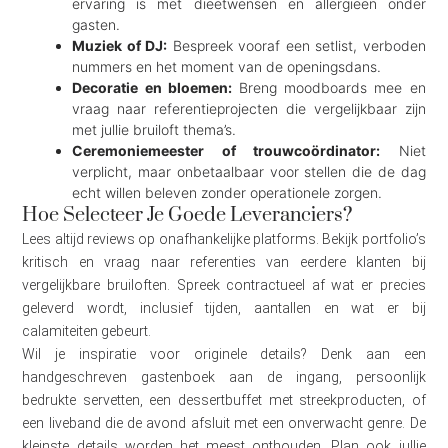
ervaring is met dieetwensen en allergieën onder
gasten.
Muziek of DJ:
Bespreek vooraf een setlist, verboden
nummers en het moment van de openingsdans.
Decoratie en bloemen:
Breng moodboards mee en
vraag naar referentieprojecten die vergelijkbaar zijn
met jullie bruiloft thema’s.
Ceremoniemeester of trouwcoördinator:
Niet
verplicht, maar onbetaalbaar voor stellen die de dag
echt willen beleven zonder operationele zorgen.
Hoe Selecteer Je Goede Leveranciers?
Lees altijd reviews op onafhankelijke platforms. Bekijk portfolio’s
kritisch en vraag naar referenties van eerdere klanten bij
vergelijkbare bruiloften. Spreek contractueel af wat er precies
geleverd wordt, inclusief tijden, aantallen en wat er bij
calamiteiten gebeurt.
Wil je inspiratie voor originele details? Denk aan een
handgeschreven gastenboek aan de ingang, persoonlijk
bedrukte servetten, een dessertbuffet met streekproducten, of
een liveband die de avond afsluit met een onverwacht genre. De
kleinste details worden het meest onthouden. Plan ook jullie