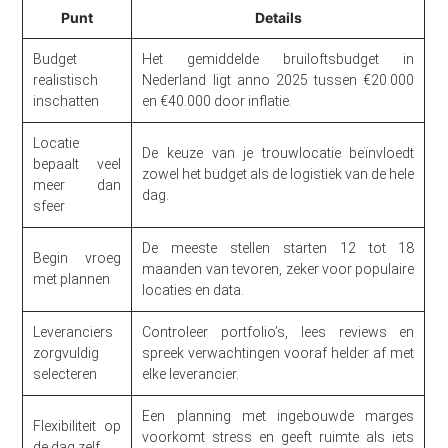
Punt
Details
Budget
Het gemiddelde bruiloftsbudget in
realistisch
Nederland ligt anno 2025 tussen €20.000
inschatten
en €40.000 door inflatie.
Locatie
De keuze van je trouwlocatie beïnvloedt
bepaalt veel
zowel het budget als de logistiek van de hele
meer dan
dag.
sfeer
De meeste stellen starten 12 tot 18
Begin vroeg
maanden van tevoren, zeker voor populaire
met plannen
locaties en data.
Leveranciers
Controleer portfolio’s, lees reviews en
zorgvuldig
spreek verwachtingen vooraf helder af met
selecteren
elke leverancier.
Een planning met ingebouwde marges
Flexibiliteit op
voorkomt stress en geeft ruimte als iets
de dag zelf