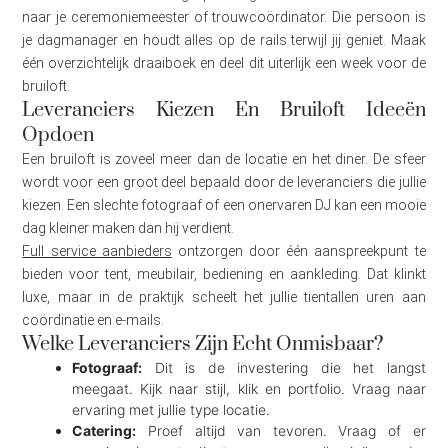
naar je ceremoniemeester of trouwcoördinator. Die persoon is
je dagmanager en houdt alles op de rails terwijl jij geniet. Maak
één overzichtelijk draaiboek en deel dit uiterlijk een week voor de
bruiloft.
Leveranciers Kiezen En Bruiloft Ideeën
Opdoen
Een bruiloft is zoveel meer dan de locatie en het diner. De sfeer
wordt voor een groot deel bepaald door de leveranciers die jullie
kiezen. Een slechte fotograaf of een onervaren DJ kan een mooie
dag kleiner maken dan hij verdient.
Full service aanbieders
ontzorgen door één aanspreekpunt te
bieden voor tent, meubilair, bediening en aankleding. Dat klinkt
luxe, maar in de praktijk scheelt het jullie tientallen uren aan
coördinatie en e-mails.
Welke Leveranciers Zijn Echt Onmisbaar?
Fotograaf:
Dit is de investering die het langst
meegaat. Kijk naar stijl, klik en portfolio. Vraag naar
ervaring met jullie type locatie.
Catering:
Proef altijd van tevoren. Vraag of er