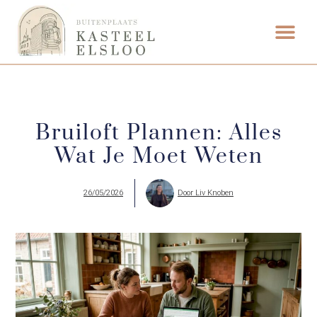
FOOD & DRINK
WEDDING VENUE
Bruiloft Plannen: Alles
Wat Je Moet Weten
26/05/2026
Door
Liv Knoben